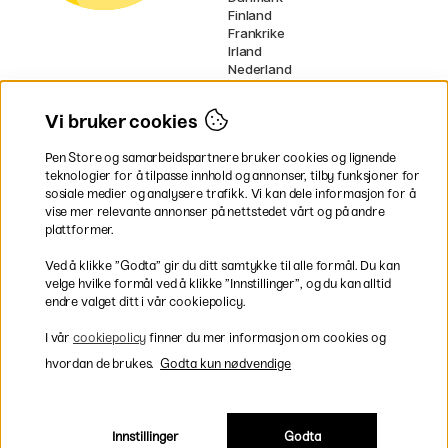
Finland
Frankrike
Irland
Nederland
Tyskland
UK
Vi bruker cookies
EU
Pen Store og samarbeidspartnere bruker cookies og lignende
* Spesifikke
fraktvilkår
gjelder for
teknologier for å tilpasse innhold og annonser, tilby funksjoner for
voluminøse varer.
sosiale medier og analysere trafikk. Vi kan dele informasjon for å
vise mer relevante annonser på nettstedet vårt og på andre
Betal enkelt
plattformer.
Ved å klikke ”Godta” gir du ditt samtykke til alle formål. Du kan
velge hvilke formål ved å klikke ”Innstillinger”, og du kan alltid
endre valget ditt i vår cookiepolicy.
Rask og smidig levering
I vår
cookiepolicy
finner du mer informasjon om cookies og
hvordan de brukes.
Godta kun nødvendige
Innstillinger
Godta
Inkl. moms
|
Exkl. moms