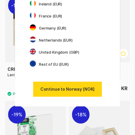
Ireland (EUR)
10%
France (EUR)
Germany (EUR)
Netherlands (EUR)
United Kingdom (GBP)
Rest of EU (EUR)
CREVIDE
CREVIDE
Lerret Naturlig Lin 65x54 (F15)
Lerret Naturlig Lin 50x70
355 KR
399 KR
395 KR
Continue to Norway (NOK)
19%
18%