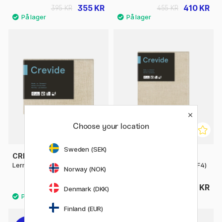
355 KR
410 KR
395 KR
455 KR
Choose your location
Sweden (SEK)
CREVIDE
CREVIDE
Lerret Naturlig Lin 24x19 (F2)
Lerret Naturlig Lin 24x33 (F4)
Norway (NOK)
125 KR
169 KR
Denmark (DKK)
Finland (EUR)