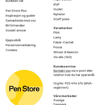
Butikken vår
i
s
K
d
Outlet
Pen Store Plus
Nyheter
Inspirasjon og guider
Staff picks
Samarbeide med oss
Bli förhandler
Varemerker
Sosialt ansvar
Pilot
Lamy
Kjøpsvilkår
Faber-Castell
Personvernerklæring
Posca
Cookies
Winsor & Newton
Vis alle (160)
Kundeservice
Kontakt oss
via e-post eller
telefon hvis du har spørsmål.
Org No: 920 494 676 (MVA-
registrert)
Våre markeder
Sverige
Danmark