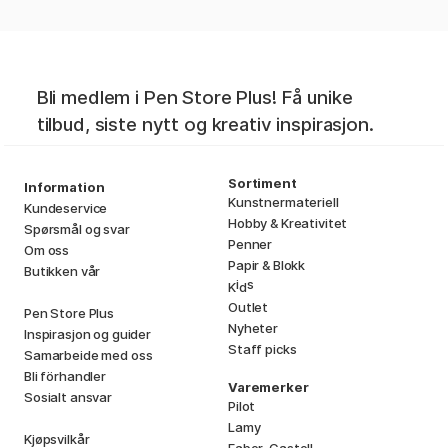
Bli medlem i Pen Store Plus! Få unike
tilbud, siste nytt og kreativ inspirasjon.
Sortiment
Information
Kunstnermateriell
Kundeservice
Hobby & Kreativitet
Spørsmål og svar
Penner
Om oss
Papir & Blokk
Butikken vår
i
s
K
d
Outlet
Pen Store Plus
Nyheter
Inspirasjon og guider
Staff picks
Samarbeide med oss
Bli förhandler
Varemerker
Sosialt ansvar
Pilot
Lamy
Kjøpsvilkår