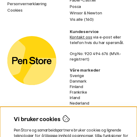
Faber-Castell
Personvernerklæring
Posca
Cookies
Winsor & Newton
Vis alle (160)
Kundeservice
Kontakt oss
via e-post eller
telefon hvis du har spørsmål.
Org No: 920 494 676 (MVA-
registrert)
Våre markeder
Sverige
Danmark
Finland
Frankrike
Irland
Nederland
Tyskland
UK
Vi bruker cookies
EU
Pen Store og samarbeidspartnere bruker cookies og lignende
* Spesifikke
fraktvilkår
gjelder for
teknologier for å tilpasse innhold og annonser, tilby funksjoner for