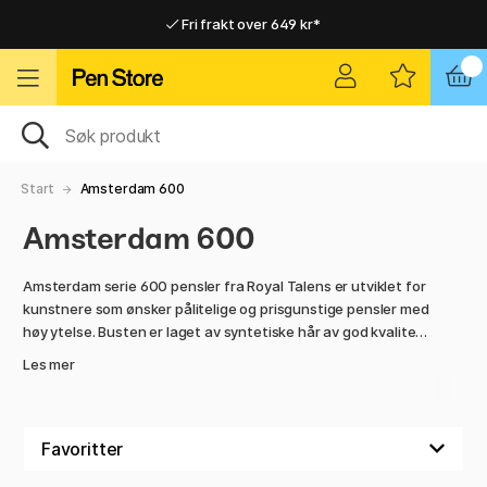
Fri frakt over 649 kr*
Raskt til dør eller utleveringssted
Raskt til dør eller utleveringssted
Fri frakt over 649 kr*
Start
Amsterdam 600
Amsterdam 600
Amsterdam serie 600 pensler fra Royal Talens er utviklet for
kunstnere som ønsker pålitelige og prisgunstige pensler med
høy ytelse. Busten er laget av syntetiske hår av god kvalitet
som er både slitesterke og formstabile. De beholder
Les mer
spensten selv ved arbeid med tykkere malingstyper som
akryl- og oljemaling, noe som gjør dem til et allsidig valg for
mange ulike maleteknikker.
Alle penslene i serien har flat bust, noe som gjør dem