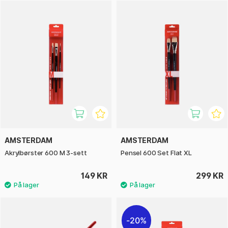
spesielt godt egnet for brede penselstrøk, skarpe kanter og
oppbygging av farge. Det lange, ergonomisk utformede
skaftet gir god balanse og kontroll, spesielt ved
staffelimaling. Den sterke, nikkelbelagte messinghylsen gir
ekstra holdbarhet og sørger for at busten sitter godt – selv
ved intensiv bruk.
Amsterdam serie 600 passer både hobbykunstnere og mer
erfarne malere som søker et pålitelig verktøy til sitt kreative
arbeid. En gjennomtenkt penselserie som kombinerer
kvalitet, komfort og funksjon til en attraktiv pris.
AMSTERDAM
AMSTERDAM
Akrylbørster 600 M 3-sett
Pensel 600 Set Flat XL
149 KR
299 KR
20%