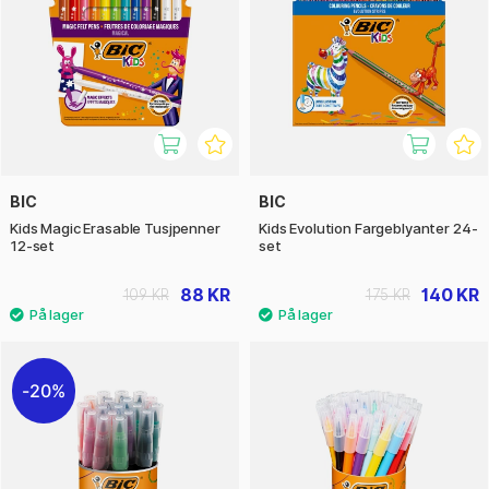
BIC
BIC
Kids Magic Erasable Tusjpenner
Kids Evolution Fargeblyanter 24-
12-set
set
88 KR
140 KR
109 KR
175 KR
20%