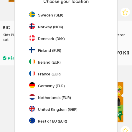
Choose your location
Sweden (SEK)
Norway (NOK)
BIC
BIC
Kids Plastidecor Fargestifter 24-
Kids Tropicolors Fargeblyanter
Denmark (DKK)
set
18-set
Finland (EUR)
115 KR
70 KR
Ireland (EUR)
France (EUR)
Germany (EUR)
Netherlands (EUR)
United Kingdom (GBP)
Rest of EU (EUR)