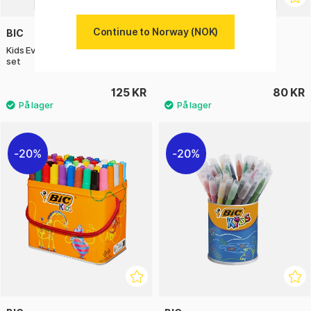
Continue to Norway (NOK)
BIC
BIC
Kids Evolution Fargeblyanter 18-
Kids Plastidecor Triangle
set
Fargestifter 12-set
125 KR
80 KR
20%
20%