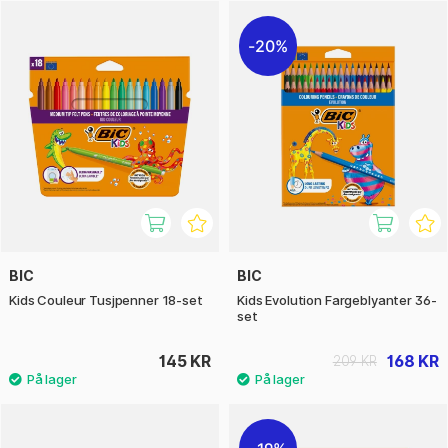
20%
BIC
BIC
Kids Couleur Tusjpenner 18-set
Kids Evolution Fargeblyanter 36-
set
145 KR
168 KR
209 KR