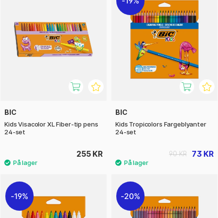
19%
BIC
BIC
Kids Visacolor XL Fiber-tip pens
Kids Tropicolors Fargeblyanter
24-set
24-set
255 KR
73 KR
90 KR
19%
20%