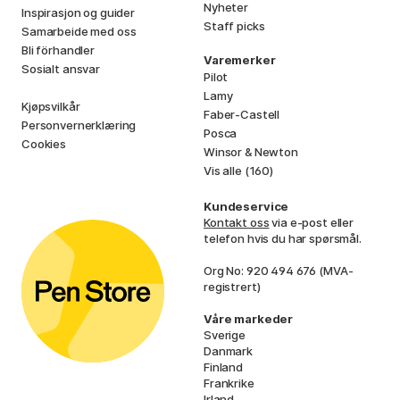
Nyheter
Inspirasjon og guider
Staff picks
Samarbeide med oss
Bli förhandler
Varemerker
Sosialt ansvar
Pilot
Lamy
Kjøpsvilkår
Faber-Castell
Personvernerklæring
Posca
Cookies
Winsor & Newton
Vis alle (160)
Kundeservice
Kontakt oss
via e-post eller
telefon hvis du har spørsmål.
Org No: 920 494 676 (MVA-
registrert)
Våre markeder
Sverige
Danmark
Finland
Frankrike
Irland