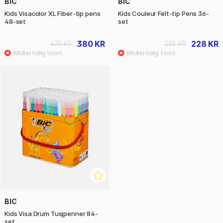
BIC
BIC
Kids Visacolor XL Fiber-tip pens
Kids Couleur Felt-tip Pens 36-
48-set
set
380 KR
228 KR
475 KR
285 KR
BIC
Kids Visa Drum Tusjpenner 84-
set