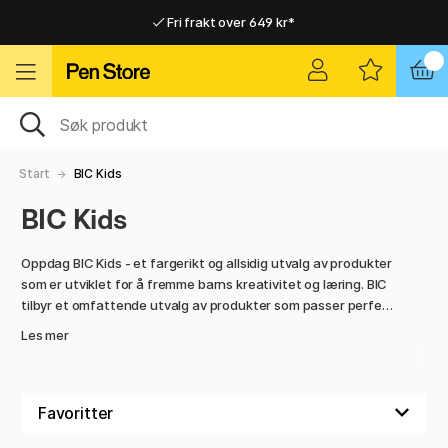
Fri frakt over 649 kr*
Raskt til dør eller utleveringssted
Raskt til dør eller utleveringssted
Fri frakt over 649 kr*
Start
BIC Kids
BIC Kids
Oppdag BIC Kids - et fargerikt og allsidig utvalg av produkter
som er utviklet for å fremme barns kreativitet og læring. BIC
tilbyr et omfattende utvalg av produkter som passer perfekt
for små hender og store ideer. Foreldre kan være sikre på å
Les mer
finne alt de trenger i sortimentet for barn, inkludert tusjer
som kan viskes ut, vanlige tusjer og fargestifter i alle
regnbuens farger. Pennene er perfekte for alle de kreative
øyeblikkene i hverdagen.