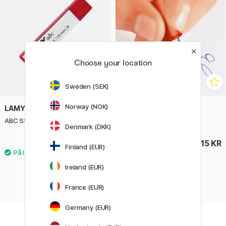
Choose your location
Sweden (SEK)
Norway (NOK)
LAMY
LAMY
ABC Stift 1.4 6-pakke
ABC Stålspiss A
Denmark (DKK)
39 KR
115 KR
Finland (EUR)
Ireland (EUR)
France (EUR)
Germany (EUR)