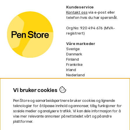
Kundeservice
Kontakt oss
via e-post eller
telefon hvis du har spørsmål.
Org No: 920 494 676 (MVA-
registrert)
Våre markeder
Sverige
Danmark
Finland
Frankrike
Irland
Nederland
Tyskland
UK
Vi bruker cookies
EU
Pen Store og samarbeidspartnere bruker cookies og lignende
* Spesifikke
fraktvilkår
gjelder for
teknologier for å tilpasse innhold og annonser, tilby funksjoner for
voluminøse varer.
sosiale medier og analysere trafikk. Vi kan dele informasjon for å
vise mer relevante annonser på nettstedet vårt og på andre
Betal enkelt
plattformer.