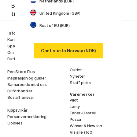
Netherlands (EUR)
Bli medlem i Pen Store Plus! Få unike
tilbud, siste nytt og kreativ inspirasjon.
United Kingdom (GBP)
Rest of EU (EUR)
Sortiment
Information
Kunstnermateriell
Kundeservice
Hobby & Kreativitet
Spørsmål og svar
Continue to Norway (NOK)
Penner
Om oss
Papir & Blokk
Butikken vår
i
s
K
d
Outlet
Pen Store Plus
Nyheter
Inspirasjon og guider
Staff picks
Samarbeide med oss
Bli förhandler
Varemerker
Sosialt ansvar
Pilot
Lamy
Kjøpsvilkår
Faber-Castell
Personvernerklæring
Posca
Cookies
Winsor & Newton
Vis alle (160)