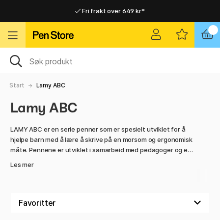
Fri frakt over 649 kr*
Raskt til dør eller utleveringssted
Raskt til dør eller utleveringssted
Fri frakt over 649 kr*
Start
Lamy ABC
Lamy ABC
LAMY ABC er en serie penner som er spesielt utviklet for å
hjelpe barn med å lære å skrive på en morsom og ergonomisk
måte. Pennene er utviklet i samarbeid med pedagoger og er
tilpasset små hender, med et grepsvennlig og sklisikkert
Les mer
gummigrep som gir riktig og avslappet pennegrep helt fra
starten.
LAMY ABC finnes som fyllepen og mekanisk blyant.
Fyllepennen har en polert stålspiss som gir en jevn og myk