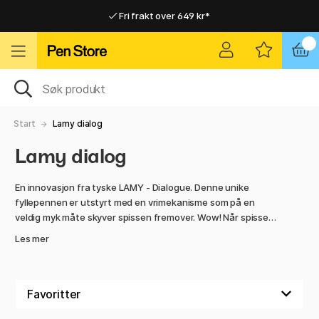
Fri frakt over 649 kr*
Raskt til dør eller utleveringssted
Raskt til dør eller utleveringssted
Fri frakt over 649 kr*
Start
Lamy dialog
Lamy dialog
En innovasjon fra tyske LAMY - Dialogue. Denne unike
fyllepennen er utstyrt med en vrimekanisme som på en
veldig myk måte skyver spissen fremover. Wow! Når spissen
er skjøvet inn, forsegles åpningen, slik at spissen beskyttes
Les mer
mot smuss og tørking. Dialogue er det ideelle
skriveredskapet for deg som setter pris på innovasjon og
kvalitet kombinert med et diskret og smakfullt utseende.
Fyllepennene kommer i ulike design og modeller, alle