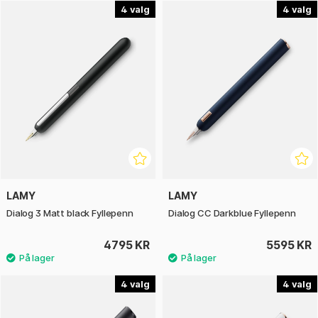
designet av Franco Clivio.
4
4
LAMY
LAMY
Dialog 3 Matt black Fyllepenn
Dialog CC Darkblue Fyllepenn
4795 KR
5595 KR
4
4