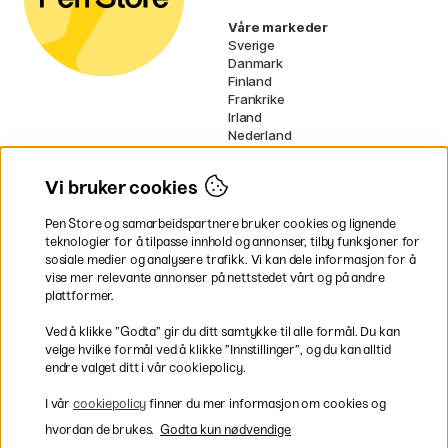
Våre markeder
Sverige
Danmark
Finland
Frankrike
Irland
Nederland
Tyskland
UK
Vi bruker cookies
EU
Pen Store og samarbeidspartnere bruker cookies og lignende
* Spesifikke
fraktvilkår
gjelder for
teknologier for å tilpasse innhold og annonser, tilby funksjoner for
voluminøse varer.
sosiale medier og analysere trafikk. Vi kan dele informasjon for å
vise mer relevante annonser på nettstedet vårt og på andre
Betal enkelt
plattformer.
Ved å klikke ”Godta” gir du ditt samtykke til alle formål. Du kan
velge hvilke formål ved å klikke ”Innstillinger”, og du kan alltid
endre valget ditt i vår cookiepolicy.
Rask og smidig levering
I vår
cookiepolicy
finner du mer informasjon om cookies og
hvordan de brukes.
Godta kun nødvendige