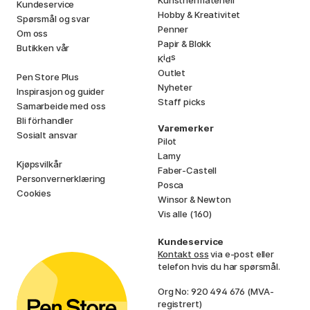
Kunstnermateriell
Kundeservice
Hobby & Kreativitet
Spørsmål og svar
Penner
Om oss
Papir & Blokk
Butikken vår
i
s
K
d
Outlet
Pen Store Plus
Nyheter
Inspirasjon og guider
Staff picks
Samarbeide med oss
Bli förhandler
Varemerker
Sosialt ansvar
Pilot
Lamy
Kjøpsvilkår
Faber-Castell
Personvernerklæring
Posca
Cookies
Winsor & Newton
Vis alle (160)
Kundeservice
Kontakt oss
via e-post eller
telefon hvis du har spørsmål.
Org No: 920 494 676 (MVA-
registrert)