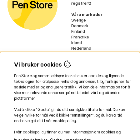
registrert)
Våre markeder
Sverige
Danmark
Finland
Frankrike
Irland
Nederland
Tyskland
UK
Vi bruker cookies
EU
Pen Store og samarbeidspartnere bruker cookies og lignende
* Spesifikke
fraktvilkår
gjelder for
teknologier for å tilpasse innhold og annonser, tilby funksjoner for
voluminøse varer.
sosiale medier og analysere trafikk. Vi kan dele informasjon for å
vise mer relevante annonser på nettstedet vårt og på andre
Betal enkelt
plattformer.
Ved å klikke ”Godta” gir du ditt samtykke til alle formål. Du kan
velge hvilke formål ved å klikke ”Innstillinger”, og du kan alltid
endre valget ditt i vår cookiepolicy.
Rask og smidig levering
I vår
cookiepolicy
finner du mer informasjon om cookies og