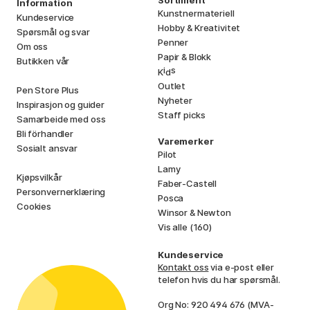
Information
Kunstnermateriell
Kundeservice
Hobby & Kreativitet
Spørsmål og svar
Penner
Om oss
Papir & Blokk
Butikken vår
i
s
K
d
Outlet
Pen Store Plus
Nyheter
Inspirasjon og guider
Staff picks
Samarbeide med oss
Bli förhandler
Varemerker
Sosialt ansvar
Pilot
Lamy
Kjøpsvilkår
Faber-Castell
Personvernerklæring
Posca
Cookies
Winsor & Newton
Vis alle (160)
Kundeservice
Kontakt oss
via e-post eller
telefon hvis du har spørsmål.
Org No: 920 494 676 (MVA-