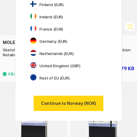
Finland (EUR)
Ireland (EUR)
France (EUR)
Germany (EUR)
MOLESKINE
MOLESKINE
Sketchbook ART collection
Music Notebook ART collection
Netherlands (EUR)
Notebook Pocket Black
Large Black
United Kingdom (GBP)
299 KR
279 KR
349 KR
Rest of EU (EUR)
20%
Continue to Norway (NOK)