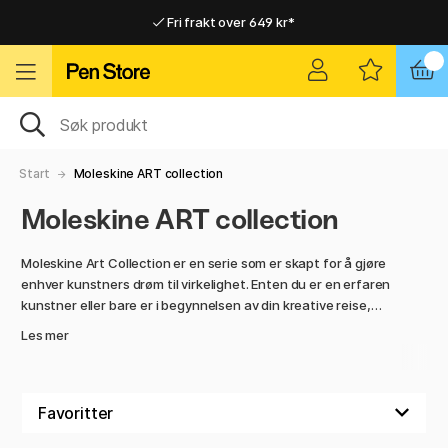
Fri frakt over 649 kr*
Raskt til dør eller utleveringssted
Raskt til dør eller utleveringssted
Fri frakt over 649 kr*
Start
Moleskine ART collection
Moleskine ART collection
Moleskine Art Collection er en serie som er skapt for å gjøre
enhver kunstners drøm til virkelighet. Enten du er en erfaren
kunstner eller bare er i begynnelsen av din kreative reise,
tilbyr Moleskine Art Collection verktøy som er utviklet for å
Les mer
inspirere, forenkle og forbedre din kunstneriske prosess.
Moleskine er kjent for sine høykvalitetsprodukter, og Art
Collection er intet unntak. Med syrefritt papir som sikrer lang
holdbarhet, solide omslag som beskytter kreasjonene dine,