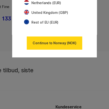
PLATINUM
Netherlands (EUR)
t Fine
Plaisir Fyllepenn Pink Fine
United Kingdom (GBP)
133 KR
133 KR
189 KR
Rest of EU (EUR)
Continue to Norway (NOK)
 tilbud, siste
Kundeservice