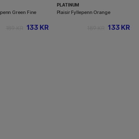
PLATINUM
lepenn Green Fine
Plaisir Fyllepenn Orange
133 KR
133 KR
189 KR
189 KR