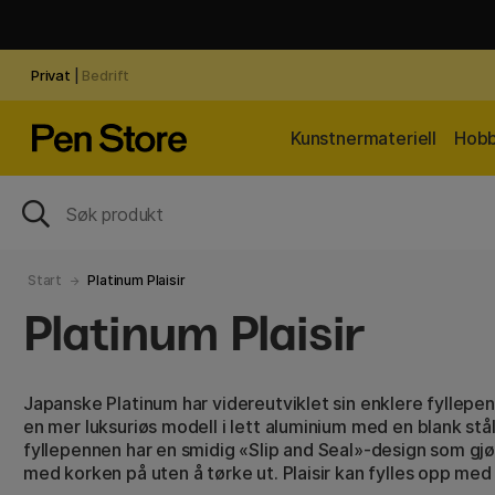
Privat
|
Bedrift
Kunstnermateriell
Hobb
Start
Platinum Plaisir
Platinum Plaisir
Japanske Platinum har videreutviklet sin enklere fyllepenn
en mer luksuriøs modell i lett aluminium med en blank stå
fyllepennen har en smidig «Slip and Seal»-design som gjø
med korken på uten å tørke ut. Plaisir kan fylles opp med