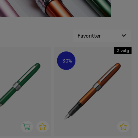
2
30%