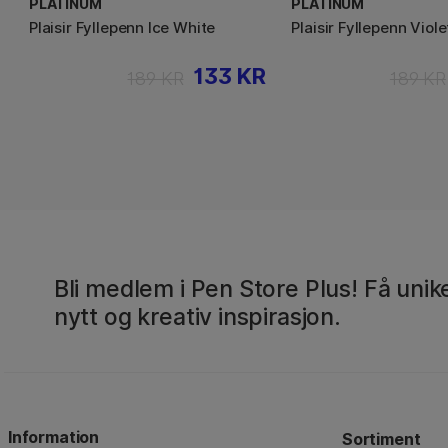
PLATINUM
PLATINUM
Plaisir Fyllepenn Ice White
Plaisir Fyllepenn Viole
133 KR
189 KR
189 KR
Bli medlem i Pen Store Plus! Få unike
nytt og kreativ inspirasjon.
Information
Sortiment