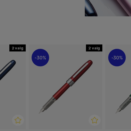
llepenn!
2
2
30%
30%