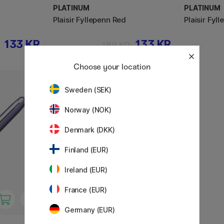
PLATINUM
PLATINUM
Plaisir Fyllepenn Red
Plaisir Fyl
133 KR
133 KR
189 KR
Choose your location
Sweden (SEK)
30%
Norway (NOK)
Denmark (DKK)
Finland (EUR)
Ireland (EUR)
France (EUR)
Germany (EUR)