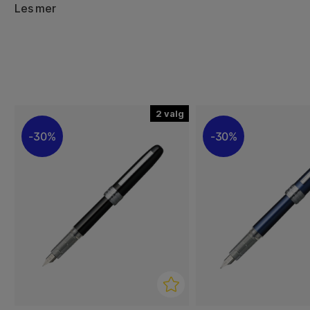
fyllepennpatroner og omformere. En svært prisgunstig fy
Les mer
2
30%
30%