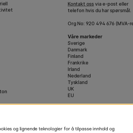
iell
Kontakt oss
via e-post eller
ivitet
telefon hvis du har spørsmål.
Org No: 920 494 676 (MVA-re
Våre markeder
Sverige
Danmark
Finland
Frankrike
Irland
Nederland
Tyskland
UK
ton
EU
* Spesifikke
fraktvilkår
gjelder for 
ies og lignende teknologier for å tilpasse innhold og