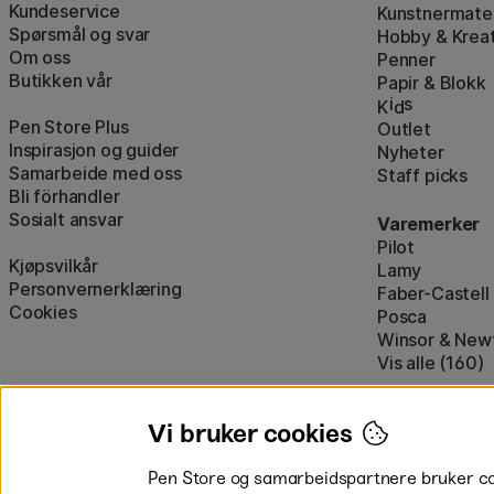
Kundeservice
Kunstnermater
Spørsmål og svar
Hobby & Kreat
Om oss
Penner
Butikken vår
Papir & Blokk
i
s
K
d
Pen Store Plus
Outlet
Inspirasjon og guider
Nyheter
Samarbeide med oss
Staff picks
Bli förhandler
Sosialt ansvar
Varemerker
Pilot
Kjøpsvilkår
Lamy
Personvernerklæring
Faber-Castell
Cookies
Posca
Winsor & New
Vis alle (160)
Vi bruker cookies
Pen Store og samarbeidspartnere bruker cook