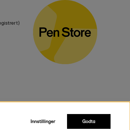
gistrert)
voluminøse varer.
Innstillinger
Godta