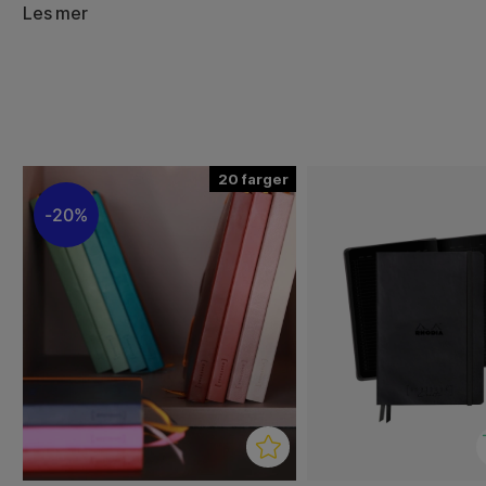
Den smarte layouten med overskrifter og målseksjoner h
Les mer
strukturere ideene dine, sette delmål og følge fremdrif
funksjonalitet med et stilrent, profesjonelt omslag, og e
på kontoret eller på farten. Med Rhodia GoalBook kan du p
inspirert til å nå målene dine på en organisert og kreativ
20
20%