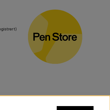
gistrert)
voluminøse varer.