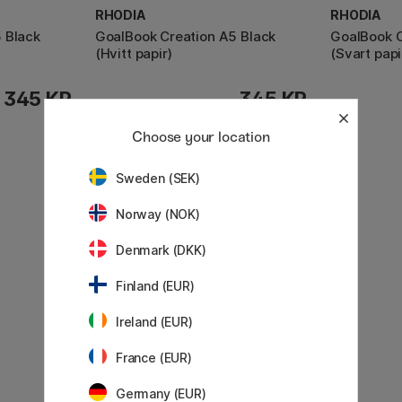
RHODIA
RHODIA
 Black
GoalBook Creation A5 Black
GoalBook 
(Hvitt papir)
(Svart papi
345 KR
345 KR
Choose your location
Sweden (SEK)
Norway (NOK)
Denmark (DKK)
Finland (EUR)
Ireland (EUR)
France (EUR)
Germany (EUR)