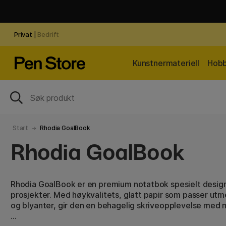
Privat
|
Bedrift
Kunstnermateriell
Hobb
Start
Rhodia GoalBook
Rhodia GoalBook
Rhodia GoalBook er en premium notatbok spesielt design
prosjekter. Med høykvalitets, glatt papir som passer utm
og blyanter, gir den en behagelig skriveopplevelse med 