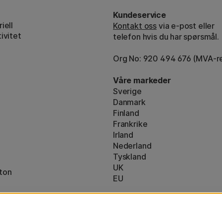
Kundeservice
iell
Kontakt oss
via e-post eller
ivitet
telefon hvis du har spørsmål.
Org No: 920 494 676 (MVA-re
Våre markeder
Sverige
Danmark
Finland
Frankrike
Irland
Nederland
Tyskland
UK
ton
EU
* Spesifikke
fraktvilkår
gjelder for 