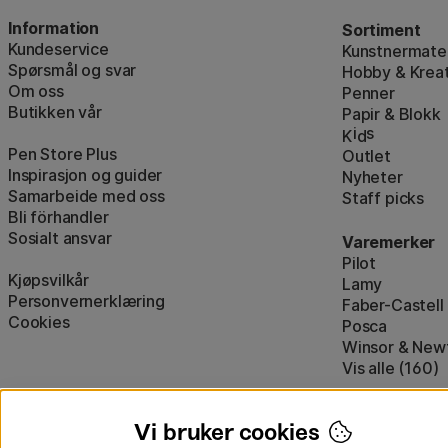
Information
Sortiment
Kundeservice
Kunstnermater
Spørsmål og svar
Hobby & Kreat
Om oss
Penner
Butikken vår
Papir & Blokk
i
s
K
d
Pen Store Plus
Outlet
Inspirasjon og guider
Nyheter
Samarbeide med oss
Staff picks
Bli förhandler
Sosialt ansvar
Varemerker
Pilot
Kjøpsvilkår
Lamy
Personvernerklæring
Faber-Castell
Cookies
Posca
Winsor & New
Vis alle (160)
Vi bruker cookies