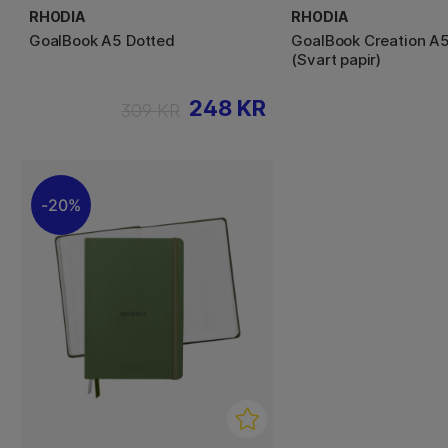
RHODIA
RHODIA
GoalBook A5 Dotted
GoalBook Creation A5
(Svart papir)
248 KR
309 KR
20%