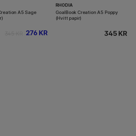
RHODIA
Creation A5 Sage
GoalBook Creation A5 Poppy
r)
(Hvitt papir)
276 KR
345 KR
345 KR