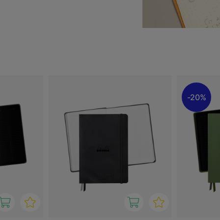
jelper deg med å
ten. GoalBook kombinerer
r perfekt for bruk hjemme,
lanlegge, prioritere og bli
 måte.
20%