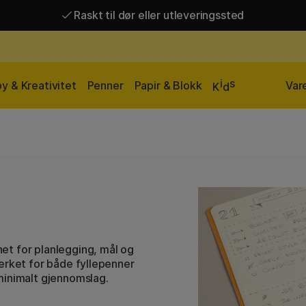
Raskt til dør eller utleveringssted
Raskt til dør eller utleveringssted
Fri frakt over 649 kr*
i
s
y & Kreativitet
Penner
Papir & Blokk
Var
K
d
et for planlegging, mål og
erket for både fyllepenner
minimalt gjennomslag.