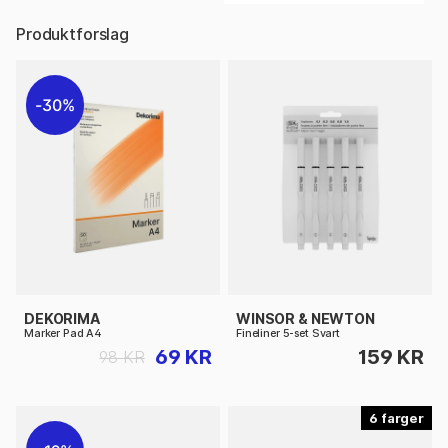
Produktforslag
30%
DEKORIMA
WINSOR & NEWTON
Marker Pad A4
Fineliner 5-set Svart
69 KR
159 KR
98 KR
6