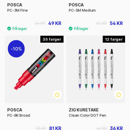
POSCA
POSCA
PC-3M Fine
PC-5M Medium
49 KR
54 KR
54 KR
60 KR
35
12
10%
POSCA
ZIG KURETAKE
PC-8K Broad
Clean Color DOT Pen
81 KR
36 KR
90 KR
46 KR