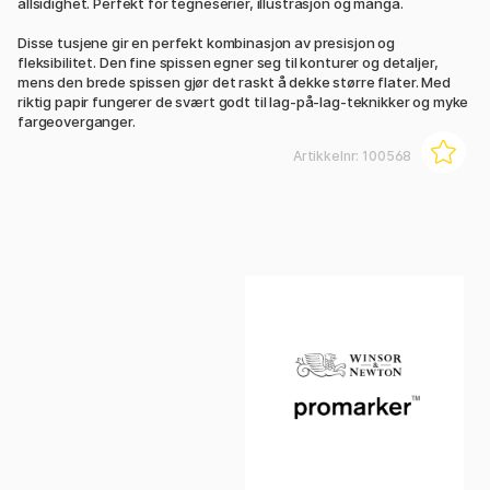
allsidighet. Perfekt for tegneserier, illustrasjon og manga.
Disse tusjene gir en perfekt kombinasjon av presisjon og
fleksibilitet. Den fine spissen egner seg til konturer og detaljer,
mens den brede spissen gjør det raskt å dekke større flater. Med
riktig papir fungerer de svært godt til lag-på-lag-teknikker og myke
fargeoverganger.
Artikkelnr:
100568