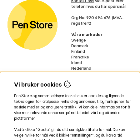
Kontakt oss
via e-post eller
telefon hvis du har spørsmål.
Org No: 920 494 676 (MVA-
registrert)
Våre markeder
Sverige
Danmark
Finland
Frankrike
Irland
Nederland
Tyskland
UK
Vi bruker cookies
EU
Pen Store og samarbeidspartnere bruker cookies og lignende
* Spesifikke
fraktvilkår
gjelder for
teknologier for å tilpasse innhold og annonser, tilby funksjoner for
voluminøse varer.
sosiale medier og analysere trafikk. Vi kan dele informasjon for å
vise mer relevante annonser på nettstedet vårt og på andre
Betal enkelt
plattformer.
Ved å klikke ”Godta” gir du ditt samtykke til alle formål. Du kan
velge hvilke formål ved å klikke ”Innstillinger”, og du kan alltid