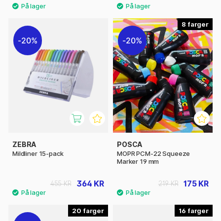
8
20%
20%
ZEBRA
POSCA
Mildliner 15-pack
MOPR PCM-22 Squeeze
Marker 19 mm
364 KR
175 KR
455 KR
219 KR
20
16