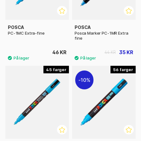
POSCA
POSCA
PC-1MC Extra-fine
Posca Marker PC-1MR Extra
fine
46 KR
35 KR
44 KR
45
56
10%