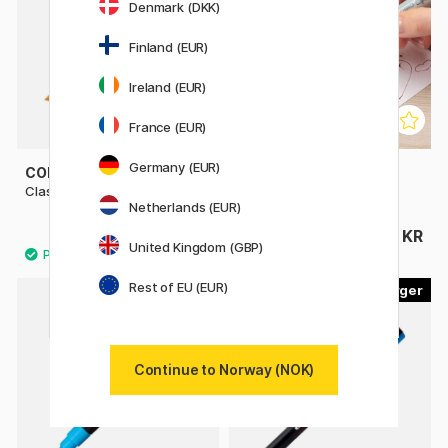
Denmark (DKK)
Finland (EUR)
Ireland (EUR)
France (EUR)
Germany (EUR)
COPIC
COPIC
Classic stykkevis
Ciao stykkevis
Netherlands (EUR)
125 KR
76 KR
United Kingdom (GBP)
Rest of EU (EUR)
29
22
20%
Continue to Norway (NOK)