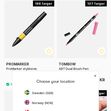
188
107
PROMARKER
TOMBOW
ProMarker stykkevis
ABT Dual Brush Pen
46 KR
50 KR
Choose your location
Sweden (SEK)
214
179
Norway (NOK)