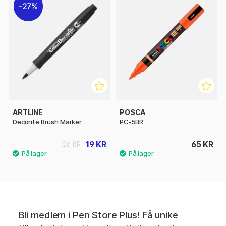
27%
ARTLINE
POSCA
Decorite Brush Marker
PC-5BR
19 KR
65 KR
26 KR
Bli medlem i Pen Store Plus! Få unike