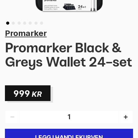
Promarker
Promarker Black &
Greys Wallet 24-set
999
KR
LEGG I HANDLEKURVEN