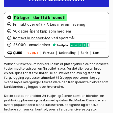
Fri frakt over 649 kr*. Les mer
om levering
90 dager åpent kjøp som
medlem
Kontakt kundeservice
ved spørsmål
26 000+
anmeldelser
Winsor & Newton ProMarker Classic er profesjonelle alkoholbaserte
tusjer med to spisser: en fin bullet-spiss for detaljer og en bred
chisel-spiss for større flater. De er utviklet for jevn og stripefri
fargelegging og passer utmerket til å bygge opp toner i lag og
skape myke overganger takket være det transparente blekket som
kan blandes og legges over hverandre.
Dette settet inneholder 24 tusjer i gråtoner samt en blender i en
praktisk oppbevaringsveske med glidelås. ProMarker Classic er en
svært populær serie blant illustratører, designere og kreative
brukere som ønsker kontroll, presis fargegjengivelse og stor