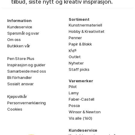
tilbud, siste nytt og kreativ inspirasjon.
Sortiment
Information
Kunstnermateriell
Kundeservice
Hobby & Kreativitet
Spørsmål og svar
Penner
Om oss
Papir & Blokk
Butikken vår
i
s
K
d
Outlet
Pen Store Plus
Nyheter
Inspirasjon og guider
Staff picks
Samarbeide med oss
Bli förhandler
Varemerker
Sosialt ansvar
Pilot
Lamy
Kjøpsvilkår
Faber-Castell
Personvernerklæring
Posca
Cookies
Winsor & Newton
Vis alle (160)
Kundeservice