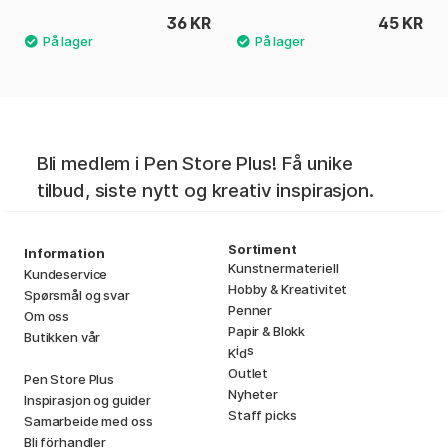
36 KR
45 KR
Bli medlem i Pen Store Plus! Få unike
tilbud, siste nytt og kreativ inspirasjon.
Sortiment
Information
Kunstnermateriell
Kundeservice
Hobby & Kreativitet
Spørsmål og svar
Penner
Om oss
Papir & Blokk
Butikken vår
i
s
K
d
Outlet
Pen Store Plus
Nyheter
Inspirasjon og guider
Staff picks
Samarbeide med oss
Bli förhandler