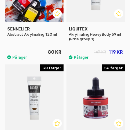
SENNELIER
LIQUITEX
Abstract Akrylmaling 120 ml
Akrylmaling Heavy Body 59 ml
(Price group 1)
80 KR
119 KR
149 KR
38
56