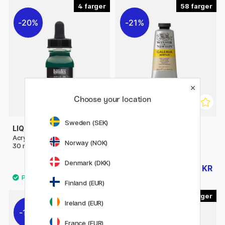
4
58
20%
21%
Choose your location
Sweden (SEK)
LIQUITEX
WINSOR & NEWTON
Acrylic Ink Muted Collection
Galeria Akrylmaling 60 ml
Norway (NOK)
30 ml
Denmark (DKK)
95 KR
56 KR
119 KR
71 KR
Finland (EUR)
58
60
Ireland (EUR)
19%
France (EUR)