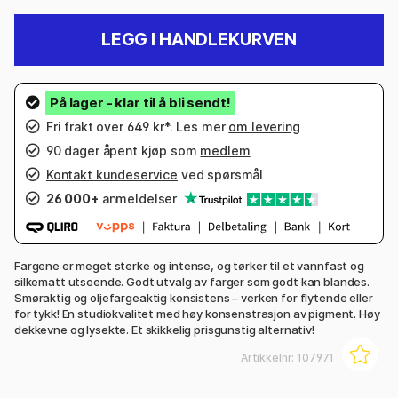
LEGG I HANDLEKURVEN
Fri frakt over 649 kr*. Les mer
om levering
90 dager åpent kjøp som
medlem
Kontakt kundeservice
ved spørsmål
26 000+
anmeldelser
Fargene er meget sterke og intense, og tørker til et vannfast og
silkematt utseende. Godt utvalg av farger som godt kan blandes.
Smøraktig og oljefargeaktig konsistens – verken for flytende eller
for tykk! En studiokvalitet med høy konsenstrasjon av pigment. Høy
dekkevne og lysekte. Et skikkelig prisgunstig alternativ!
Artikkelnr:
107971