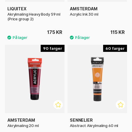
LIQUITEX
AMSTERDAM
Akrylmaling Heavy Body 59 ml
Acrylic Ink 30 ml
(Price group 2)
175 KR
115 KR
90
60
AMSTERDAM
SENNELIER
Akrylmaling 20 ml
Abstract Akrylmaling 60 ml