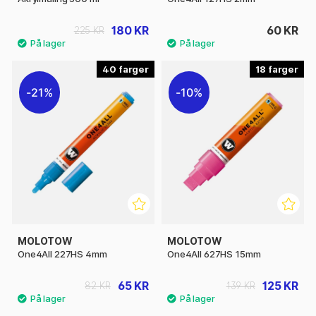
180 KR
60 KR
225 KR
40
18
21%
10%
MOLOTOW
MOLOTOW
One4All 227HS 4mm
One4All 627HS 15mm
65 KR
125 KR
82 KR
139 KR