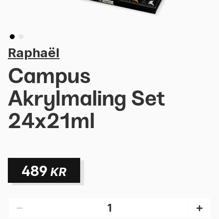
Raphaël
Campus
Akrylmaling Set
24x21ml
489
KR