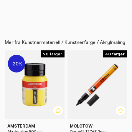
Mer fra
Kunstnermateriell / Kunstnerfarge / Akrylmaling
90
40
20%
AMSTERDAM
MOLOTOW
Akrylmaling 500 ml
One4All 127HS 2mm