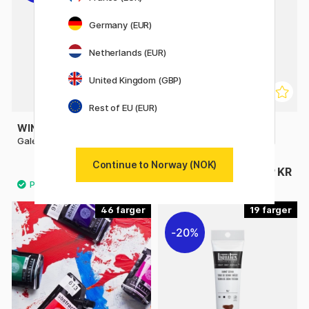
Germany (EUR)
Netherlands (EUR)
United Kingdom (GBP)
Rest of EU (EUR)
WINSOR & NEWTON
WINSOR & NEWTON
Galeria Akrylmaling 120 ml
Galeria Akrylmaling 500 ml
Continue to Norway (NOK)
79 KR
199 KR
98 KR
46
19
20%