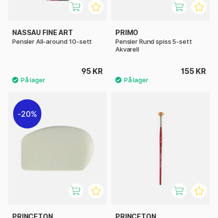
NASSAU FINE ART
PRIMO
Pensler All-around 10-sett
Pensler Rund spiss 5-sett
Akvarell
95 KR
155 KR
20%
PRINCETON
PRINCETON