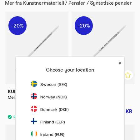
Mer fra
Kunstnermateriell / Pensler / Syntetiske pensler
20%
20%
Choose your location
Sweden (SEK)
KUM
KUM
Norway (NOK)
Memory Point Rund St 00
Memory Point Rund St 0
Denmark (DKK)
48 KR
48 KR
60 KR
60 KR
Finland (EUR)
Ireland (EUR)
29%