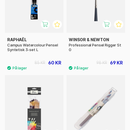
RAPHAËL
WINSOR & NEWTON
Campus Watercolour Pensel
Professional Pensel Rigger St
Syntetisk 3-set L
0
60 KR
69 KR
85 KR
98 KR