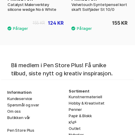
Catalyst Malerverktøy
Velvetouch Syntetpensel kort
silicone wedge No 6 White
skaft Solfjäder St 10/0
124 KR
155 KR
155 KR
Bli medlem i Pen Store Plus! Få unike
tilbud, siste nytt og kreativ inspirasjon.
Sortiment
Information
Kunstnermateriell
Kundeservice
Hobby & Kreativitet
Spørsmål og svar
Penner
Om oss
Papir & Blokk
Butikken vår
i
s
K
d
Outlet
Pen Store Plus
Nyheter