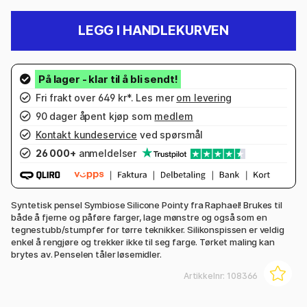
LEGG I HANDLEKURVEN
Fri frakt over 649 kr*. Les mer
om levering
90 dager åpent kjøp som
medlem
Kontakt kundeservice
ved spørsmål
26 000+
anmeldelser
Syntetisk pensel Symbiose Silicone Pointy fra Raphael! Brukes til
både å fjerne og påføre farger, lage mønstre og også som en
tegnestubb/stumpfer for tørre teknikker. Silikonspissen er veldig
enkel å rengjøre og trekker ikke til seg farge. Tørket maling kan
brytes av. Penselen tåler løsemidler.
Artikkelnr:
108366