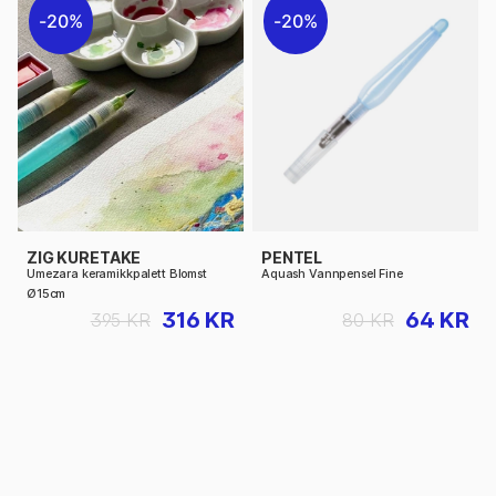
20%
20%
ZIG KURETAKE
PENTEL
Umezara keramikkpalett Blomst
Aquash Vannpensel Fine
Ø15cm
316 KR
64 KR
395 KR
80 KR