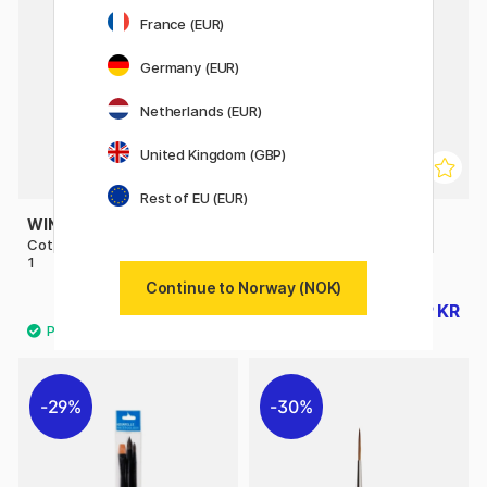
France (EUR)
Germany (EUR)
Netherlands (EUR)
United Kingdom (GBP)
Rest of EU (EUR)
WINSOR & NEWTON
RAPHAËL
Cotman Pensel Rigger 333 St
Campus Acrylic Pensel
1
Syntetisk 3-set S
Continue to Norway (NOK)
68 KR
39 KR
55 KR
29%
30%