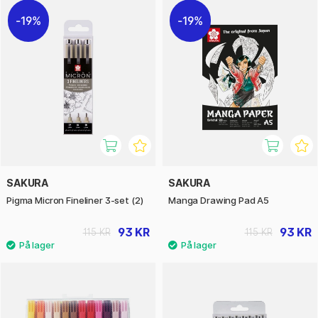
19%
19%
SAKURA
SAKURA
Pigma Micron Fineliner 3-set (2)
Manga Drawing Pad A5
93 KR
93 KR
115 KR
115 KR