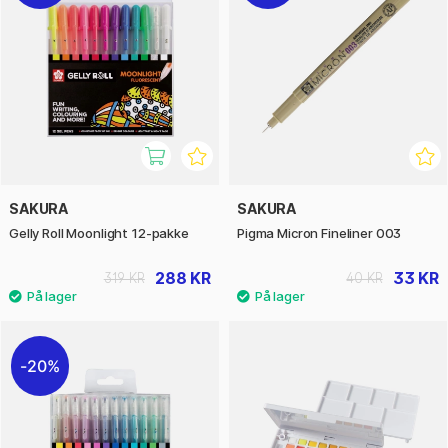
SAKURA
SAKURA
Gelly Roll Moonlight 12-pakke
Pigma Micron Fineliner 003
288 KR
33 KR
319 KR
40 KR
20%