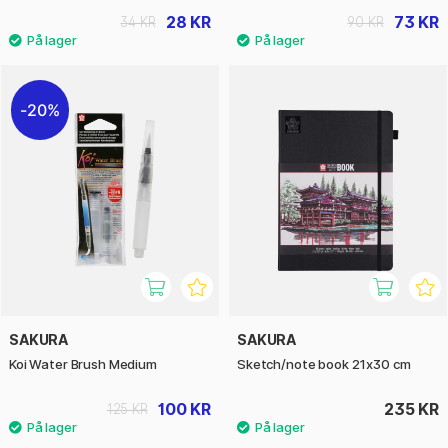
28 KR
73 KR
34 KR
90 KR
20%
SAKURA
SAKURA
Koi Water Brush Medium
Sketch/note book 21x30 cm
100 KR
235 KR
125 KR