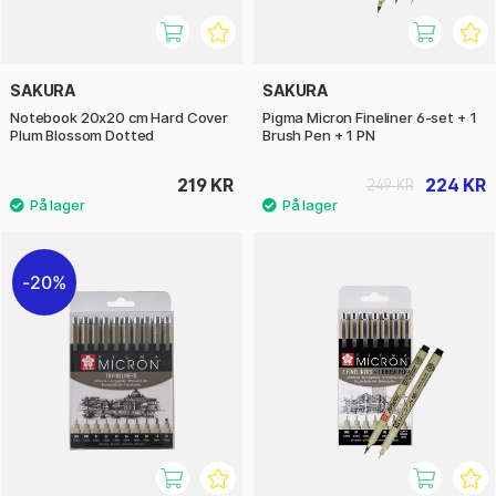
SAKURA
SAKURA
Notebook 20x20 cm Hard Cover
Pigma Micron Fineliner 6-set + 1
Plum Blossom Dotted
Brush Pen + 1 PN
219 KR
224 KR
249 KR
20%