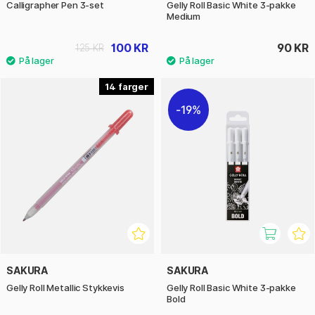
Calligrapher Pen 3-set
Gelly Roll Basic White 3-pakke
Medium
100 KR
90 KR
125 KR
14
19%
SAKURA
SAKURA
Gelly Roll Metallic Stykkevis
Gelly Roll Basic White 3-pakke
Bold