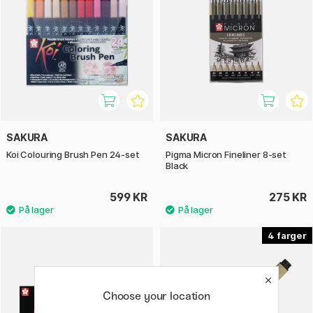
SAKURA
SAKURA
Koi Colouring Brush Pen 24-set
Pigma Micron Fineliner 8-set
Black
599 KR
275 KR
4
Choose your location