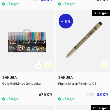
9
18%
SAKURA
SAKURA
Gelly Roll Mixed 24-pakke
Pigma Micron Fineliner 01
675 KR
33 KR
40 KR
15