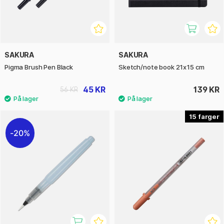
SAKURA
SAKURA
Pigma Brush Pen Black
Sketch/note book 21x15 cm
45 KR
139 KR
56 KR
15
20%