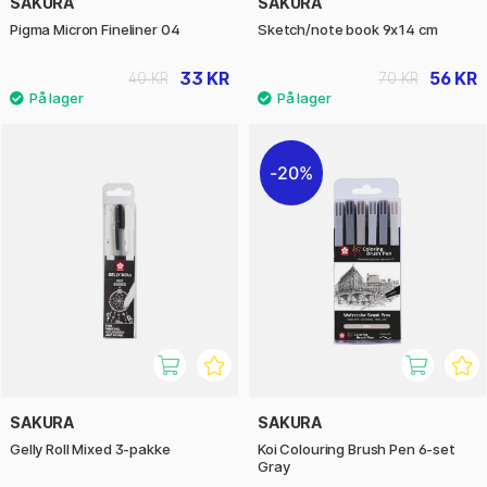
SAKURA
SAKURA
Pigma Micron Fineliner 04
Sketch/note book 9x14 cm
33 KR
56 KR
40 KR
70 KR
20%
SAKURA
SAKURA
Gelly Roll Mixed 3-pakke
Koi Colouring Brush Pen 6-set
Gray