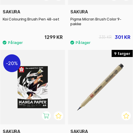
SAKURA
SAKURA
Koi Colouring Brush Pen 48-set
Pigma Micron Brush Color 9-
pakke
1299 KR
301 KR
335 KR
9
20%
SAKURA
SAKURA