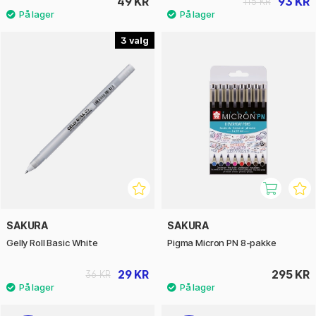
49 KR
93 KR
115 KR
3
SAKURA
SAKURA
Gelly Roll Basic White
Pigma Micron PN 8-pakke
29 KR
295 KR
36 KR