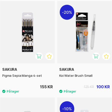
20%
SAKURA
SAKURA
Pigma Sepia Manga 4-set
Koi Water Brush Small
155 KR
100 KR
125 KR
10%