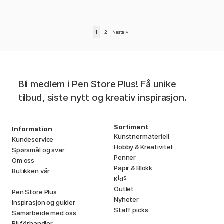
1
2
Neste
»
Bli medlem i Pen Store Plus! Få unike
tilbud, siste nytt og kreativ inspirasjon.
Sortiment
Information
Kunstnermateriell
Kundeservice
Hobby & Kreativitet
Spørsmål og svar
Penner
Om oss
Papir & Blokk
Butikken vår
i
s
K
d
Outlet
Pen Store Plus
Nyheter
Inspirasjon og guider
Staff picks
Samarbeide med oss
Bli förhandler