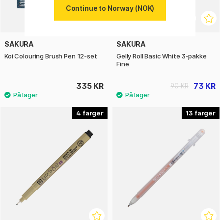
Continue to Norway (NOK)
SAKURA
SAKURA
Koi Colouring Brush Pen 12-set
Gelly Roll Basic White 3-pakke
Fine
335 KR
73 KR
90 KR
4
13