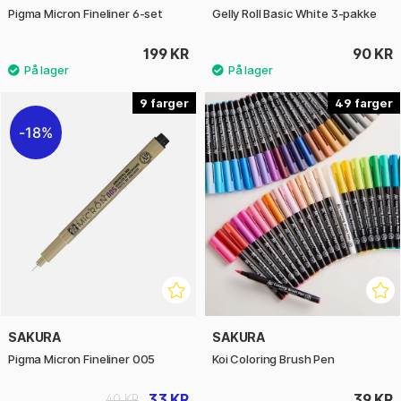
Pigma Micron Fineliner 6-set
Gelly Roll Basic White 3-pakke
199 KR
90 KR
9
49
18%
SAKURA
SAKURA
Pigma Micron Fineliner 005
Koi Coloring Brush Pen
33 KR
39 KR
40 KR