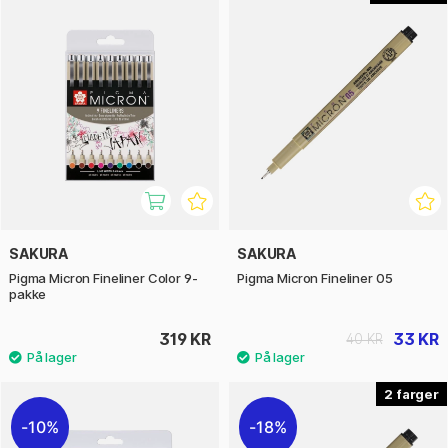
SAKURA
SAKURA
Pigma Micron Fineliner Color 9-
Pigma Micron Fineliner 05
pakke
319 KR
33 KR
40 KR
2
10%
18%