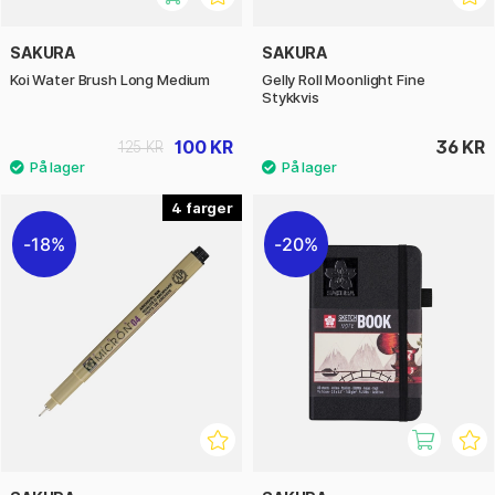
SAKURA
SAKURA
Koi Water Brush Long Medium
Gelly Roll Moonlight Fine
Stykkvis
100 KR
36 KR
125 KR
4
18%
20%