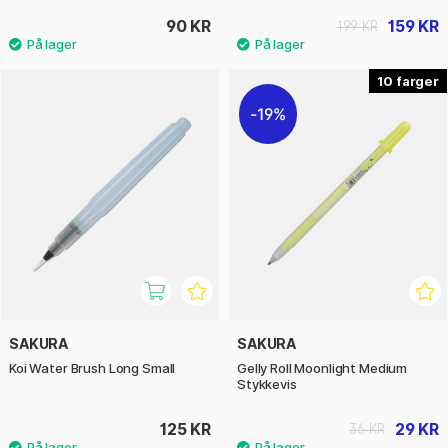
90 KR
159 KR
199 KR
10
19%
SAKURA
SAKURA
Koi Water Brush Long Small
Gelly Roll Moonlight Medium
Stykkevis
125 KR
29 KR
36 KR