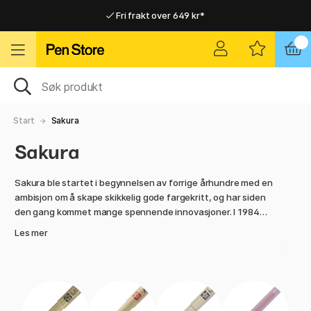
Fri frakt over 649 kr*
Raskt til dør eller utleveringssted
Raskt til dør eller utleveringssted
Fri frakt over 649 kr*
Start
Sakura
Sakura
Sakura ble startet i begynnelsen av forrige århundre med en
ambisjon om å skape skikkelig gode fargekritt, og har siden
den gang kommet mange spennende innovasjoner. I 1984
lanserte de blant annet det første gel-baserte blekket som
Les mer
endte opp med å revolusjonere penneindustrien. Det
japanske merket står i dag for produkter med høy presisjon
og kvalitet til en overkommelig pris.