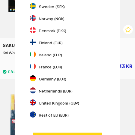
Sweden (SEK)
Norway (NOK)
Denmark (DKK)
Finland (EUR)
SAKURA
SAKURA
Koi Water Colors Sketch Box 60
Pigma Micron Fineliner 03
Ireland (EUR)
1459 KR
33 KR
40 KR
France (EUR)
Germany (EUR)
Netherlands (EUR)
19%
United Kingdom (GBP)
Rest of EU (EUR)