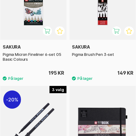
SAKURA
SAKURA
Pigma Micron Fineliner 6-set 05
Pigma Brush Pen 3-set
Basic Colours
195 KR
149 KR
3
20%