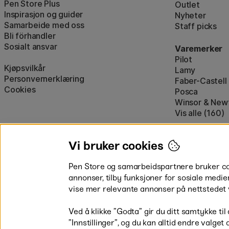
Pen Store Plus
Outlet
Inspirasjon og guider
Nyheter
Samarbeide med oss
Staff picks
Bli förhandler
Sosialt ansvar
Varemerker
Pilot
Kjøpsvilkår
Lamy
Personvernerklæring
Faber-Castell
Cookies
Posca
Winsor & New
Vis alle (160)
Vi bruker cookies
Pen Store og samarbeidspartnere bruker cook
annonser, tilby funksjoner for sosiale medie
vise mer relevante annonser på nettstedet 
Betal enkelt
Ved å klikke ”Godta” gir du ditt samtykke til
”Innstillinger”, og du kan alltid endre valget 