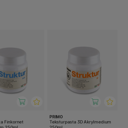
PRIMO
a Finkornet
Teksturpasta 3D Akrylmedium
um 250ml
250ml