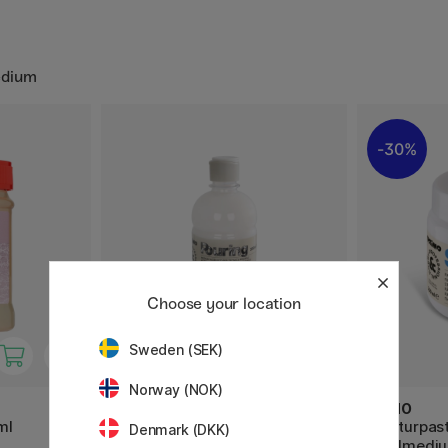
edium
30%
Choose your location
Sweden (SEK)
Norway (NOK)
PRIMO
PRIMO
ml
Pouring Akryl-medium 500ml
Teksturpast
Denmark (DKK)
Akrylmedi