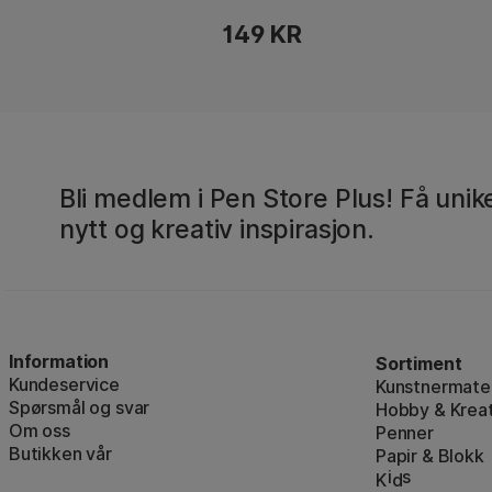
149 KR
Bli medlem i Pen Store Plus! Få unike
nytt og kreativ inspirasjon.
Information
Sortiment
Kundeservice
Kunstnermater
Spørsmål og svar
Hobby & Kreat
Om oss
Penner
Butikken vår
Papir & Blokk
i
s
K
d