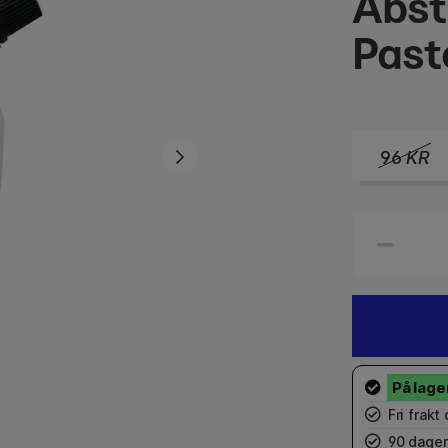
Abst
Past
96
KR
Fri frakt
90 dager