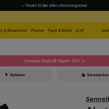
Raskt til dør eller utleveringssted
Raskt til dør eller utleveringssted
Fri frakt over 649 kr*
i
s
y & Kreativitet
Penner
Papir & Blokk
Var
K
d
Summer Deals
🌻 Opptil -30% →
Nyheter
Varemerke
Sennel