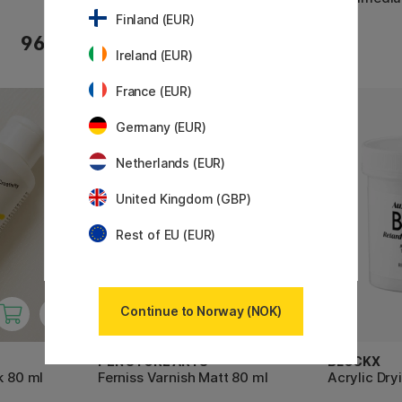
Finland (EUR)
96 KR
215 KR
Ireland (EUR)
France (EUR)
Germany (EUR)
Netherlands (EUR)
United Kingdom (GBP)
Rest of EU (EUR)
Continue to Norway (NOK)
PEN STORE ARTS
BLOCKX
k 80 ml
Ferniss Varnish Matt 80 ml
Acrylic Dry