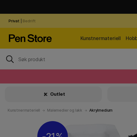
Privat
|
Bedrift
Kunstnermateriell
Hobb
Outlet
Kunstnermateriell
Malemedier og lakk
Akrylmedium
21%