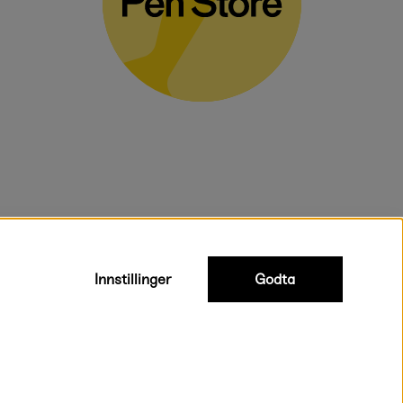
voluminøse varer.
Innstillinger
Godta
Rask og smidig levering