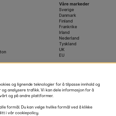
Våre markeder
Sverige
Danmark
Finland
Frankrike
Irland
Nederland
Tyskland
UK
ton
EU
* Spesifikke
fraktvilkår
gjelder for 
ies og lignende teknologier for å tilpasse innhold og
r og analysere trafikk. Vi kan dele informasjon for å
vårt og på andre plattformer.
 alle formål. Du kan velge hvilke formål ved å klikke
ditt i vår cookiepolicy.