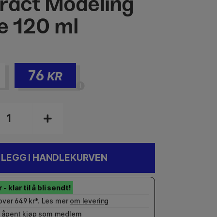
ract Modeling
e 120 ml
76
KR
LEGG I HANDLEKURVEN
 over 649 kr*. Les mer
om levering
 åpent kjøp som
medlem