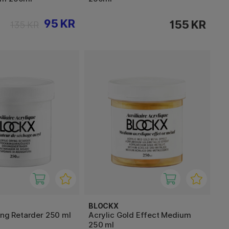
95 KR
155 KR
135 KR
BLOCKX
ing Retarder 250 ml
Acrylic Gold Effect Medium
250 ml