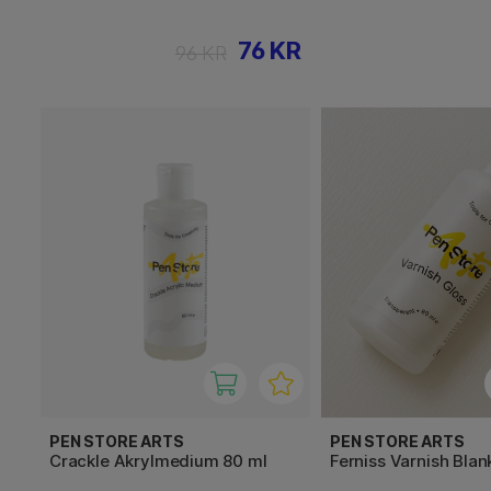
76 KR
96 KR
PEN STORE ARTS
PEN STORE ARTS
Crackle Akrylmedium 80 ml
Ferniss Varnish Blan