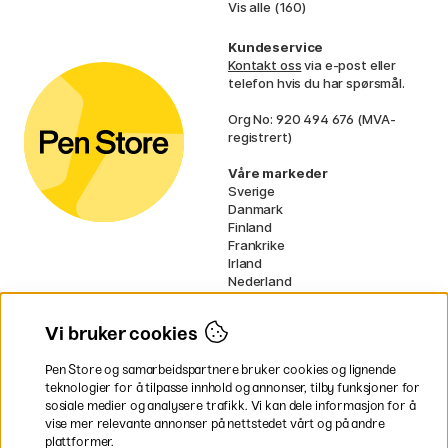
Vis alle (160)
Kundeservice
Kontakt oss
via e-post eller
telefon hvis du har spørsmål.
Org No: 920 494 676 (MVA-
registrert)
Våre markeder
Sverige
Danmark
Finland
Frankrike
Irland
Nederland
Tyskland
UK
Vi bruker cookies
EU
Pen Store og samarbeidspartnere bruker cookies og lignende
* Spesifikke
fraktvilkår
gjelder for
teknologier for å tilpasse innhold og annonser, tilby funksjoner for
voluminøse varer.
sosiale medier og analysere trafikk. Vi kan dele informasjon for å
vise mer relevante annonser på nettstedet vårt og på andre
Betal enkelt
plattformer.