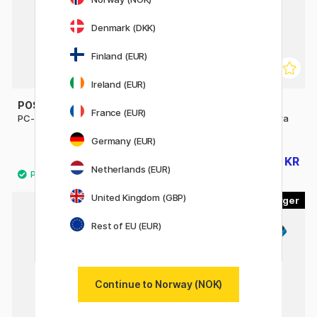
Denmark (DKK)
Finland (EUR)
Ireland (EUR)
POSCA
POSCA
France (EUR)
PC-1MC Extra-fine
Posca Marker PC-1MR Extra
fine
Germany (EUR)
46 KR
35 KR
44 KR
Netherlands (EUR)
United Kingdom (GBP)
45
56
10%
Rest of EU (EUR)
Continue to Norway (NOK)