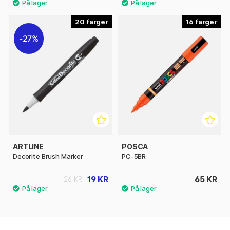
20
16
27%
ARTLINE
POSCA
Decorite Brush Marker
PC-5BR
19 KR
65 KR
26 KR