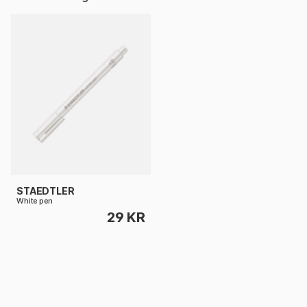
STAEDTLER
White pen
29 KR