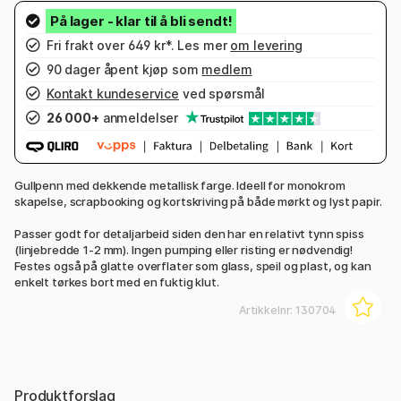
Fri frakt over 649 kr*. Les mer
om levering
90 dager åpent kjøp som
medlem
Kontakt kundeservice
ved spørsmål
26 000+
anmeldelser
Gullpenn med dekkende metallisk farge. Ideell for monokrom
skapelse, scrapbooking og kortskriving på både mørkt og lyst papir.
Passer godt for detaljarbeid siden den har en relativt tynn spiss
(linjebredde 1-2 mm). Ingen pumping eller risting er nødvendig!
Festes også på glatte overflater som glass, speil og plast, og kan
enkelt tørkes bort med en fuktig klut.
Artikkelnr:
130704
Produktforslag