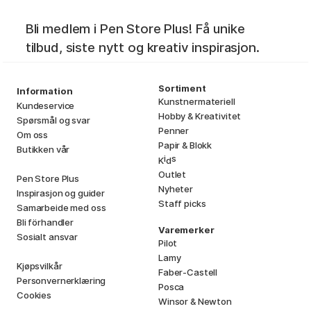
Bli medlem i Pen Store Plus! Få unike
tilbud, siste nytt og kreativ inspirasjon.
Sortiment
Information
Kunstnermateriell
Kundeservice
Hobby & Kreativitet
Spørsmål og svar
Penner
Om oss
Papir & Blokk
Butikken vår
i
s
K
d
Outlet
Pen Store Plus
Nyheter
Inspirasjon og guider
Staff picks
Samarbeide med oss
Bli förhandler
Varemerker
Sosialt ansvar
Pilot
Lamy
Kjøpsvilkår
Faber-Castell
Personvernerklæring
Posca
Cookies
Winsor & Newton