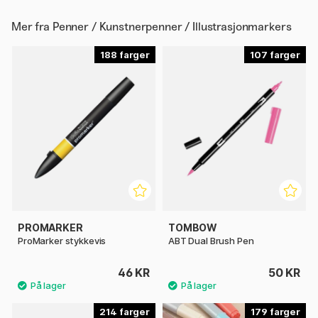
Mer fra
Penner / Kunstnerpenner / Illustrasjonmarkers
188
107
PROMARKER
TOMBOW
ProMarker stykkevis
ABT Dual Brush Pen
46 KR
50 KR
214
179