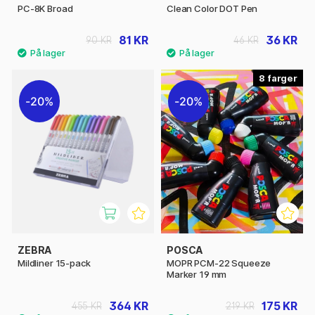
PC-8K Broad
Clean Color DOT Pen
81 KR
36 KR
90 KR
46 KR
8
20%
20%
ZEBRA
POSCA
Mildliner 15-pack
MOPR PCM-22 Squeeze
Marker 19 mm
364 KR
175 KR
455 KR
219 KR