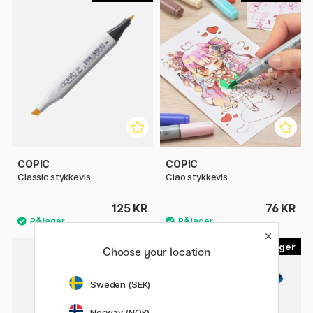
COPIC
COPIC
Classic stykkevis
Ciao stykkevis
125 KR
76 KR
29
22
Choose your location
20%
Sweden (SEK)
Norway (NOK)