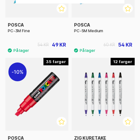
POSCA
POSCA
PC-3M Fine
PC-5M Medium
49 KR
54 KR
54 KR
60 KR
35
12
10%
POSCA
ZIG KURETAKE