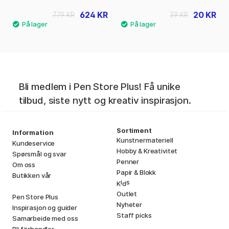
624 KR
20 KR
779 KR
39 KR
Bli medlem i Pen Store Plus! Få unike
tilbud, siste nytt og kreativ inspirasjon.
Sortiment
Information
Kunstnermateriell
Kundeservice
Hobby & Kreativitet
Spørsmål og svar
Penner
Om oss
Papir & Blokk
Butikken vår
i
s
K
d
Outlet
Pen Store Plus
Nyheter
Inspirasjon og guider
Staff picks
Samarbeide med oss