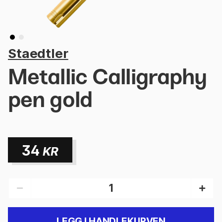
Staedtler
Metallic Calligraphy
pen gold
34
KR
LEGG I HANDLEKURVEN