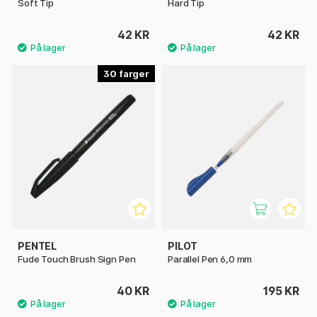
Soft Tip
Hard Tip
42 KR
42 KR
30
PENTEL
PILOT
Fude Touch Brush Sign Pen
Parallel Pen 6,0 mm
40 KR
195 KR