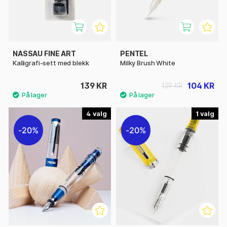
NASSAU FINE ART
PENTEL
Kalligrafi-sett med blekk
Milky Brush White
139 KR
104 KR
129 KR
4
1
20%
20%