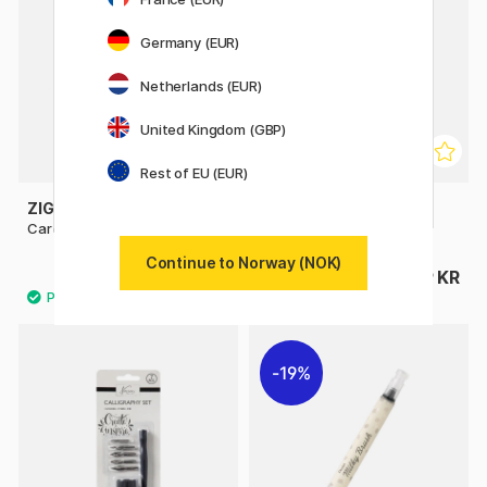
Germany (EUR)
Netherlands (EUR)
United Kingdom (GBP)
Rest of EU (EUR)
ZIG KURETAKE
PILOT
Cartoonist Pen Nib
Brush Pen Fude-Makase
Continue to Norway (NOK)
99 KR
49 KR
19%