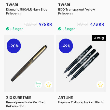
TWSBI
TWSBI
Diamond 580ALR Navy Blue
ECO Transparent Yellow
Fyllepenn
Fyllepenn
976 KR
473 KR
1220 KR
590 KR
3
20%
49%
ZIG KURETAKE
ARTLINE
Penselpenn Fude Pen Sen
Ergoline Calligraphy Pen Black
Bekkou-cho