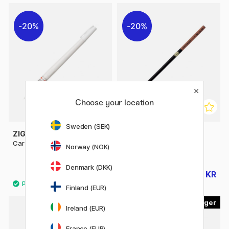
20%
20%
Choose your location
Sweden (SEK)
ZIG KURETAKE
ZIG KURETAKE
Cartoonist Brush Pen Hvit
Cartoonist Menso Brush
Norway (NOK)
Medium
Denmark (DKK)
95 KR
108 KR
119 KR
135 KR
Finland (EUR)
3
7
Ireland (EUR)
France (EUR)