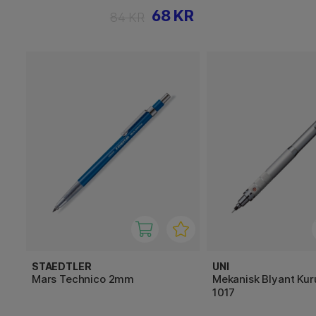
68 KR
84 KR
STAEDTLER
UNI
Mars Technico 2mm
Mekanisk Blyant Ku
1017