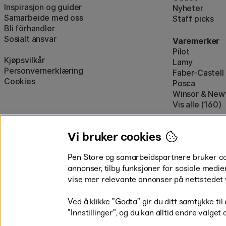
Inspirasjon og guider
Nyheter
Samarbeide med oss
Staff picks
Bli förhandler
Sosialt ansvar
Varemerker
Pilot
Kjøpsvilkår
Lamy
Personvernerklæring
Faber-Castell
Cookies
Posca
Winsor & New
Vis alle (160)
Vi bruker cookies
Pen Store og samarbeidspartnere bruker cook
annonser, tilby funksjoner for sosiale medie
vise mer relevante annonser på nettstedet 
Betal enkelt
Ved å klikke ”Godta” gir du ditt samtykke til
”Innstillinger”, og du kan alltid endre valget 