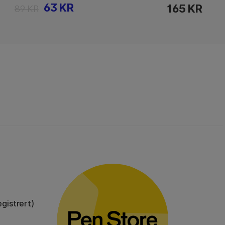
63 KR
165 KR
89 KR
gistrert)