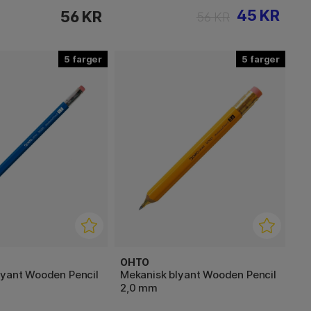
45 KR
56 KR
56 KR
5
5
OHTO
lyant Wooden Pencil
Mekanisk blyant Wooden Pencil
2,0 mm