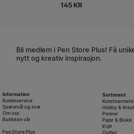
145 KR
Bli medlem i Pen Store Plus! Få unike
nytt og kreativ inspirasjon.
Information
Sortiment
Kundeservice
Kunstnermater
Spørsmål og svar
Hobby & Kreat
Om oss
Penner
Butikken vår
Papir & Blokk
i
s
K
d
Pen Store Plus
Outlet