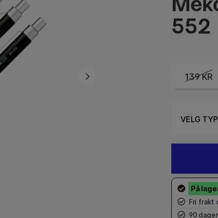
Meka
552
139
KR
Fri frakt
90 dager