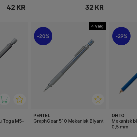
42 KR
32 KR
4
20%
29%
PENTEL
OHTO
ru Toga M5-
GraphGear 510 Mekanisk Blyant
Mekanisk b
0,5 mm