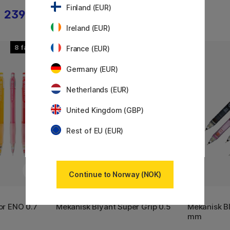
Finland (EUR)
239 KR
108 KR
135 KR
Ireland (EUR)
8
France (EUR)
Germany (EUR)
Netherlands (EUR)
United Kingdom (GBP)
Rest of EU (EUR)
Continue to Norway (NOK)
PILOT
UNI
or ENO 0.7
Mekanisk Blyant Super Grip 0.5
Mekanisk B
mm