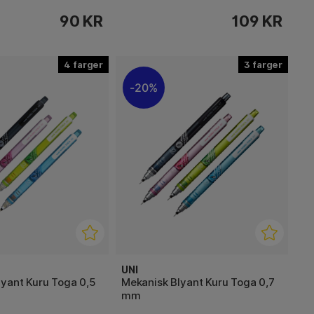
90 KR
109 KR
4
3
20%
UNI
lyant Kuru Toga 0,5
Mekanisk Blyant Kuru Toga 0,7
mm