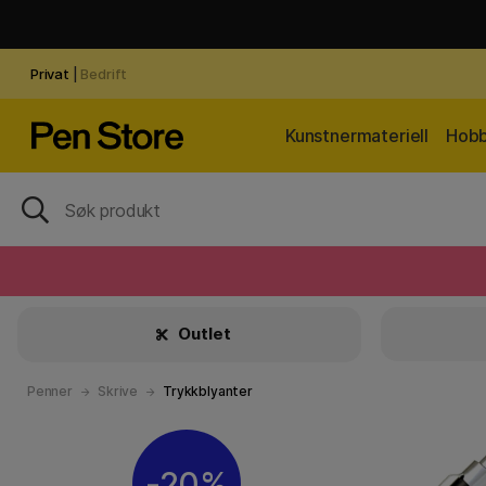
Privat
|
Bedrift
Kunstnermateriell
Hobb
Outlet
Penner
Skrive
Trykkblyanter
20%