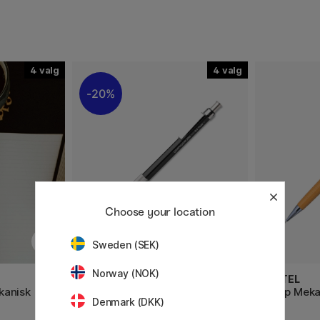
4
4
20%
Choose your location
Sweden (SEK)
Norway (NOK)
PENTEL
PENTEL
kanisk
GraphGear 500 Mekanisk
Sharp Meka
Denmark (DKK)
Blyant