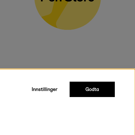
voluminøse varer.
Innstillinger
Godta
Rask og smidig levering