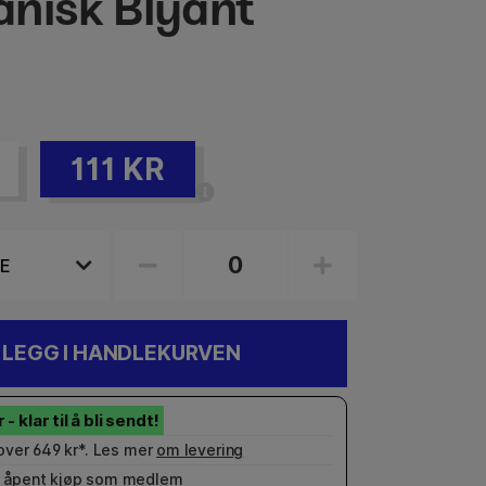
nisk Blyant
111
KR
LEGG I HANDLEKURVEN
 over 649 kr*. Les mer
om levering
 åpent kjøp som
medlem