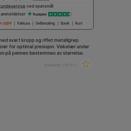
kundeservice
ved spørsmål
anmeldelser
ed svart kropp og riflet metallgrep.
erør for optimal presisjon. Viskelær under
en på pennen bestemmes av størrelse.
Artikkelnr:
110171_r