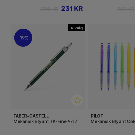
231 KR
289 KR
299 KR
4
19%
FABER-CASTELL
PILOT
Mekanisk Blyant TK-Fine 9717
Mekanisk Blyant Col