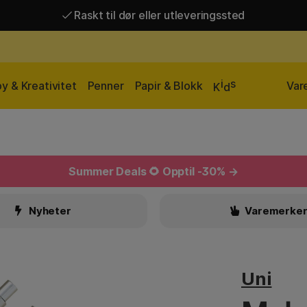
Raskt til dør eller utleveringssted
Raskt til dør eller utleveringssted
Fri frakt over 649 kr*
i
s
y & Kreativitet
Penner
Papir & Blokk
Var
K
d
Summer Deals
🌻 Opptil -30% →
Nyheter
Varemerke
Uni