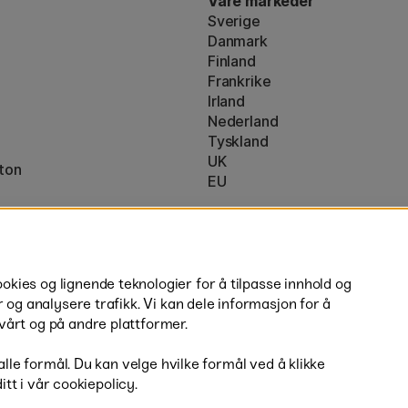
Våre markeder
Sverige
Danmark
Finland
Frankrike
Irland
Nederland
Tyskland
UK
ton
EU
* Spesifikke
fraktvilkår
gjelder for 
ies og lignende teknologier for å tilpasse innhold og
r og analysere trafikk. Vi kan dele informasjon for å
vårt og på andre plattformer.
 alle formål. Du kan velge hvilke formål ved å klikke
ditt i vår cookiepolicy.