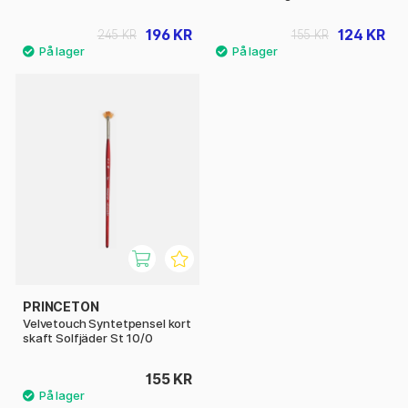
196 KR
124 KR
245 KR
155 KR
PRINCETON
Velvetouch Syntetpensel kort
skaft Solfjäder St 10/0
155 KR