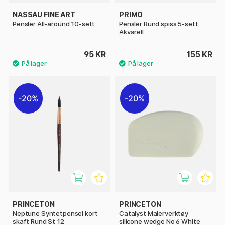
NASSAU FINE ART
PRIMO
Pensler All-around 10-sett
Pensler Rund spiss 5-sett
Akvarell
95 KR
155 KR
20%
20%
PRINCETON
PRINCETON
Neptune Syntetpensel kort
Catalyst Malerverktøy
skaft Rund St 12
silicone wedge No 6 White