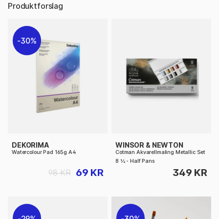
Produktforslag
30%
DEKORIMA
WINSOR & NEWTON
Watercolour Pad 165g A4
Cotman Akvarellmaling Metallic Set
8 ½ - Half Pans
69 KR
349 KR
98 KR
29%
30%