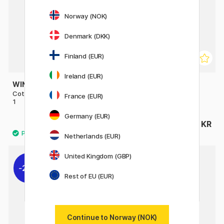
Norway (NOK)
Denmark (DKK)
Finland (EUR)
Ireland (EUR)
WINSOR & NEWTON
WINSOR & NEWTON
Cotman Pensel Rigger 333 St
Cotman Pensel 4-set
France (EUR)
1
Germany (EUR)
68 KR
299 KR
Netherlands (EUR)
United Kingdom (GBP)
29%
29%
Rest of EU (EUR)
Continue to Norway (NOK)