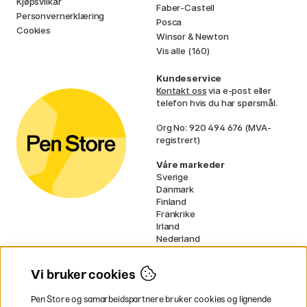
Kjøpsvilkår
Faber-Castell
Personvernerklæring
Posca
Cookies
Winsor & Newton
Vis alle (160)
Kundeservice
Kontakt oss
via e-post eller
telefon hvis du har spørsmål.
Org No: 920 494 676 (MVA-
registrert)
Våre markeder
Sverige
Danmark
Finland
Frankrike
Irland
Nederland
Tyskland
UK
Vi bruker cookies
EU
Pen Store og samarbeidspartnere bruker cookies og lignende
* Spesifikke
fraktvilkår
gjelder for