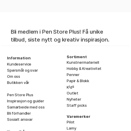
Bli medlem i Pen Store Plus! Få unike
tilbud, siste nytt og kreativ inspirasjon.
Sortiment
Information
Kunstnermateriell
Kundeservice
Hobby & Kreativitet
Spørsmål og svar
Penner
Om oss
Papir & Blokk
Butikken vår
i
s
K
d
Outlet
Pen Store Plus
Nyheter
Inspirasjon og guider
Staff picks
Samarbeide med oss
Bli förhandler
Varemerker
Sosialt ansvar
Pilot
Lamy