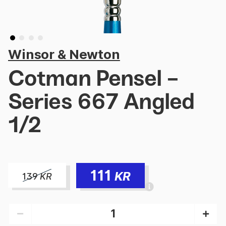
Winsor & Newton
Cotman Pensel -
Series 667 Angled
1/2
111
KR
139
KR