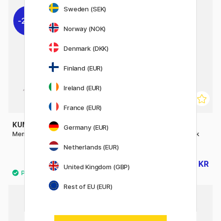
Sweden (SEK)
20%
29%
Norway (NOK)
Denmark (DKK)
Finland (EUR)
Ireland (EUR)
France (EUR)
KUM
RAPHAËL
Germany (EUR)
Memory Point Rund St 1
Symbiose Pensel Syntetisk
2800 Moddlare St 20
Netherlands (EUR)
51 KR
58 KR
64 KR
82 KR
United Kingdom (GBP)
Rest of EU (EUR)