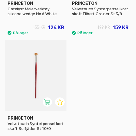
PRINCETON
PRINCETON
Catalyst Malerverktøy
Velvetouch Syntetpensel kort
silicone wedge No 6 White
skaft Filbert Grainer St 3/8
124 KR
159 KR
155 KR
199 KR
PRINCETON
Velvetouch Syntetpensel kort
skaft Solfjäder St 10/0