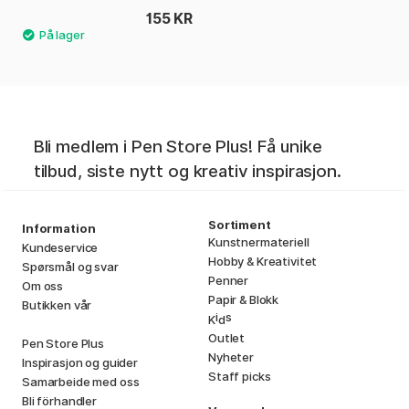
155 KR
Bli medlem i Pen Store Plus! Få unike
tilbud, siste nytt og kreativ inspirasjon.
Sortiment
Information
Kunstnermateriell
Kundeservice
Hobby & Kreativitet
Spørsmål og svar
Penner
Om oss
Papir & Blokk
Butikken vår
i
s
K
d
Outlet
Pen Store Plus
Nyheter
Inspirasjon og guider
Staff picks
Samarbeide med oss
Bli förhandler