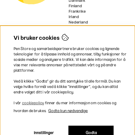
Danmark
Finland
Frankrike
Irland
Nederland
Tyskland
UK
Vi bruker cookies
EU
Pen Store og samarbeidspartnere bruker cookies og lignende
* Spesifikke
fraktvilkår
gjelder for
teknologier for å tilpasse innhold og annonser, tilby funksjoner for
voluminøse varer.
sosiale medier og analysere trafikk. Vi kan dele informasjon for å
vise mer relevante annonser på nettstedet vårt og på andre
Betal enkelt
plattformer.
Ved å klikke ”Godta” gir du ditt samtykke til alle formål. Du kan
velge hvilke formål ved å klikke ”Innstillinger”, og du kan alltid
endre valget ditt i vår cookiepolicy.
Rask og smidig levering
I vår
cookiepolicy
finner du mer informasjon om cookies og
hvordan de brukes.
Godta kun nødvendige
Innstillinger
Godta
Inkl. moms
|
Exkl. moms