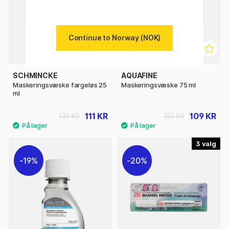
Continue to Norway (NOK)
SCHMINCKE
AQUAFINE
Maskeringsvæske fargeløs 25
Maskeringsvæske 75 ml
ml
111 KR
109 KR
139 KR
155 KR
3
19%
20%