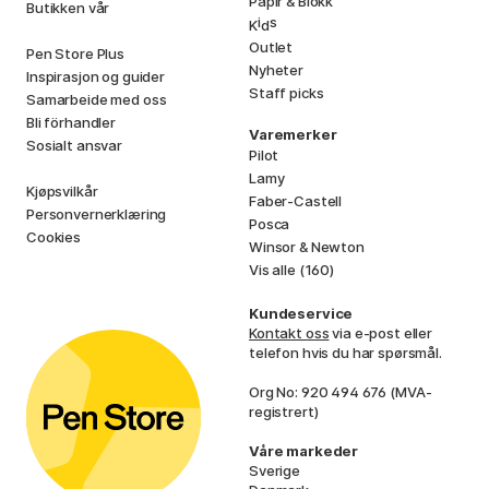
Papir & Blokk
Butikken vår
i
s
K
d
Outlet
Pen Store Plus
Nyheter
Inspirasjon og guider
Staff picks
Samarbeide med oss
Bli förhandler
Varemerker
Sosialt ansvar
Pilot
Lamy
Kjøpsvilkår
Faber-Castell
Personvernerklæring
Posca
Cookies
Winsor & Newton
Vis alle (160)
Kundeservice
Kontakt oss
via e-post eller
telefon hvis du har spørsmål.
Org No: 920 494 676 (MVA-
registrert)
Våre markeder
Sverige