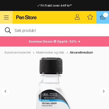
Fri frakt over 649 kr*
Raskt til dør eller utleveringssted
Raskt til dør eller utleveringssted
Fri frakt over 649 kr*
Summer Deals
🌻 Opptil -30% →
Kunstnermateriell
Malemedier og lakk
Akvarellmedium