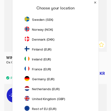
20%
Choose your location
Sweden (SEK)
Norway (NOK)
Denmark (DKK)
Finland (EUR)
WINSOR & NEWTON
WINSOR & NEWTON
Ireland (EUR)
Ox Gall Liquid 75 ml
Maskeringsvæske 250 ml
France (EUR)
129 KR
255 KR
319 KR
Germany (EUR)
Netherlands (EUR)
20%
30%
United Kingdom (GBP)
Rest of EU (EUR)