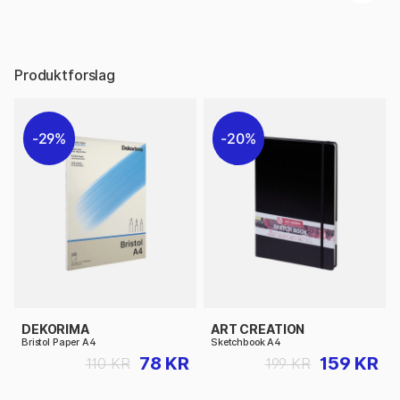
Produktforslag
29%
20%
DEKORIMA
ART CREATION
Bristol Paper A4
Sketchbook A4
78 KR
159 KR
110 KR
199 KR