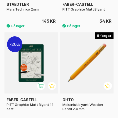
STAEDTLER
FABER-CASTELL
Mars Technico 2mm
PITT Graphite Matt Blyant
145 KR
34 KR
5
20%
FABER-CASTELL
OHTO
PITT Graphite Matt Blyant 11-
Mekanisk blyant Wooden
sett
Pencil 2,0 mm