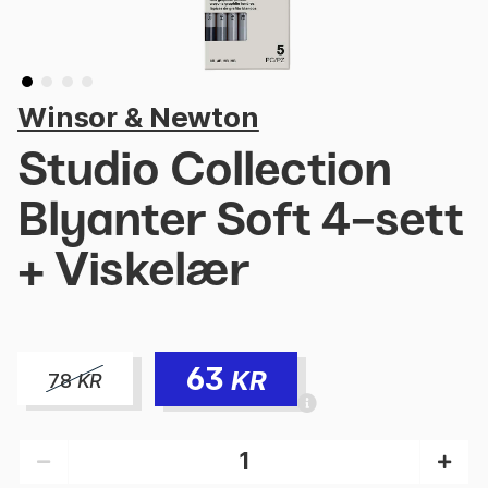
Winsor & Newton
Studio Collection
Blyanter Soft 4-sett
+ Viskelær
63
KR
78
KR