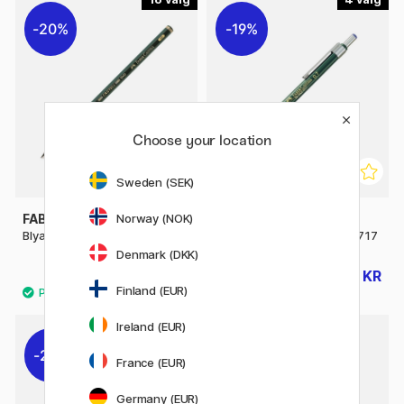
20%
19%
Choose your location
Sweden (SEK)
FABER-CASTELL
FABER-CASTELL
Norway (NOK)
Blyantpenn Castell 9000
Mekanisk Blyant TK-Fine 9717
Denmark (DKK)
16 KR
68 KR
20 KR
84 KR
Finland (EUR)
12
Ireland (EUR)
29%
20%
France (EUR)
Germany (EUR)