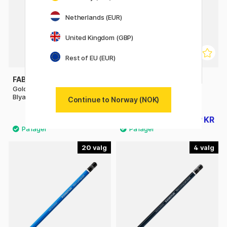
Netherlands (EUR)
United Kingdom (GBP)
Rest of EU (EUR)
FABER-CASTELL
FABER-CASTELL
Goldfaber 1221 Graphite
Pencil Castell 9000 6-set
Blyantpenn
Continue to Norway (NOK)
10 KR
119 KR
14 KR
149 KR
20
4