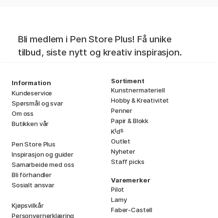
Bli medlem i Pen Store Plus! Få unike
tilbud, siste nytt og kreativ inspirasjon.
Sortiment
Information
Kunstnermateriell
Kundeservice
Hobby & Kreativitet
Spørsmål og svar
Penner
Om oss
Papir & Blokk
Butikken vår
i
s
K
d
Outlet
Pen Store Plus
Nyheter
Inspirasjon og guider
Staff picks
Samarbeide med oss
Bli förhandler
Varemerker
Sosialt ansvar
Pilot
Lamy
Kjøpsvilkår
Faber-Castell
Personvernerklæring