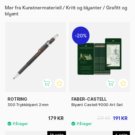
Mer fra
Kunstnermateriell / Kritt og blyanter / Grafitt og
blyant
20%
ROTRING
FABER-CASTELL
300 Trykkblyant 2 mm
Blyant Castell 9000 Art Set
179 KR
191 KR
239 KR
16
4