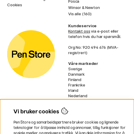
Posca
Cookies
Winsor & Newton
Vis alle (160)
Kundeservice
Kontakt oss
via e-post eller
telefon hvis du har spørsmål.
Org No: 920 494 676 (MVA-
registrert)
Våre markeder
Sverige
Danmark
Finland
Frankrike
Irland
Nederland
Tyskland
UK
Vi bruker cookies
EU
Pen Store og samarbeidspartnere bruker cookies og lignende
* Spesifikke
fraktvilkår
gjelder for
teknologier for å tilpasse innhold og annonser, tilby funksjoner for
voluminøse varer.
sosiale medier og analysere trafikk. Vi kan dele informasjon for å