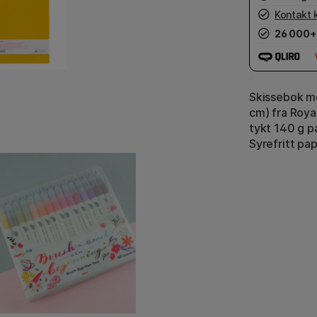
Kontakt 
26 000+
Skissebok me
cm) fra Roya
tykt 140 g pa
Syrefritt papi