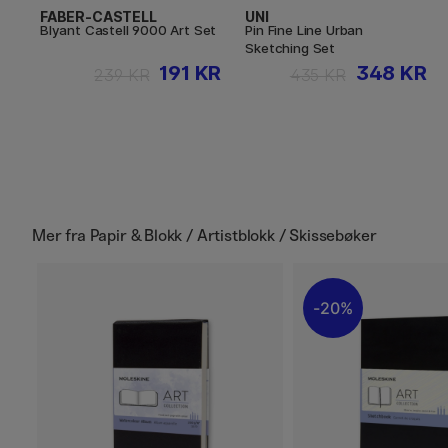
FABER-CASTELL
UNI
Blyant Castell 9000 Art Set
Pin Fine Line Urban
Sketching Set
191 KR
348 KR
239 KR
435 KR
Mer fra
Papir & Blokk / Artistblokk / Skissebøker
20%