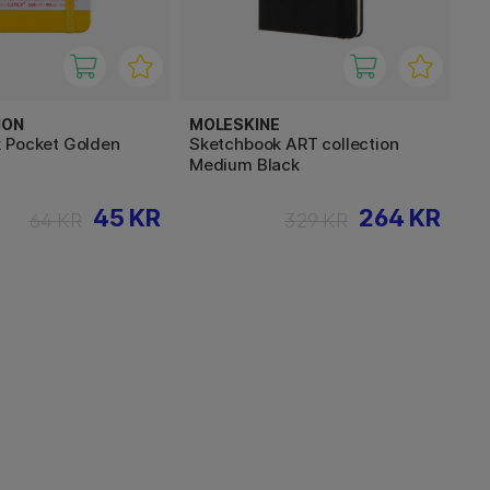
ION
MOLESKINE
 Pocket Golden
Sketchbook ART collection
Medium Black
45 KR
264 KR
64 KR
329 KR