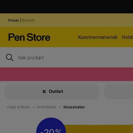
Privat
|
Bedrift
Kunstnermateriell
Hobb
Outlet
Papir & Blokk
Artistblokk
Skissebøker
20%