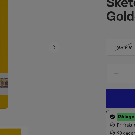
Sket
Gold
199
KR
Fri frakt
90 dager