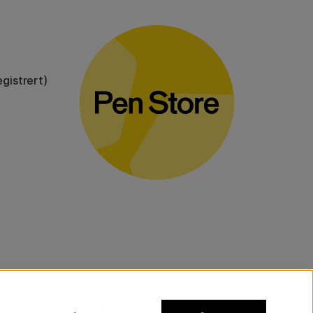
gistrert)
voluminøse varer.