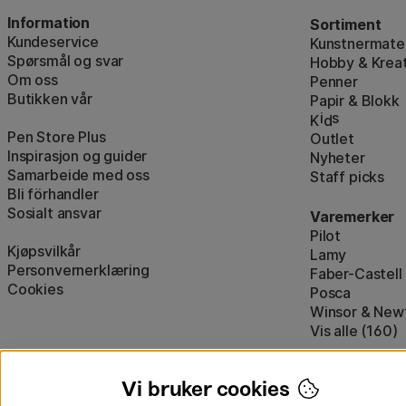
Information
Sortiment
Kundeservice
Kunstnermater
Spørsmål og svar
Hobby & Kreat
Om oss
Penner
Butikken vår
Papir & Blokk
i
s
K
d
Pen Store Plus
Outlet
Inspirasjon og guider
Nyheter
Samarbeide med oss
Staff picks
Bli förhandler
Sosialt ansvar
Varemerker
Pilot
Kjøpsvilkår
Lamy
Personvernerklæring
Faber-Castell
Cookies
Posca
Winsor & New
Vis alle (160)
Vi bruker cookies