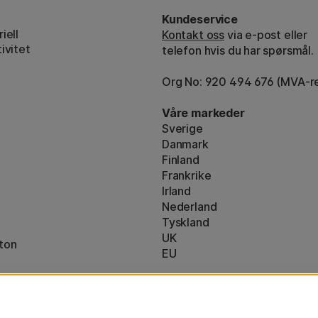
Kundeservice
iell
Kontakt oss
via e-post eller
ivitet
telefon hvis du har spørsmål.
Org No: 920 494 676 (MVA-re
Våre markeder
Sverige
Danmark
Finland
Frankrike
Irland
Nederland
Tyskland
UK
ton
EU
* Spesifikke
fraktvilkår
gjelder for 