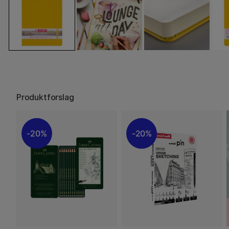
Produktforslag
20%
20%