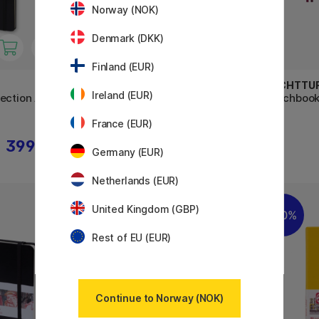
Norway (NOK)
Denmark (DKK)
Finland (EUR)
LEUCHTTURM1917
LEUCHTTU
Ireland (EUR)
ection A4
Sketchbook Square
Sketchboo
France (EUR)
399 KR
288 KR
359 KR
Germany (EUR)
Netherlands (EUR)
United Kingdom (GBP)
20%
30%
Rest of EU (EUR)
Continue to Norway (NOK)