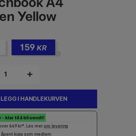
chbook A4
en Yellow
159
KR
LEGG I HANDLEKURVEN
 over 649 kr*. Les mer
om levering
 åpent kjøp som
medlem