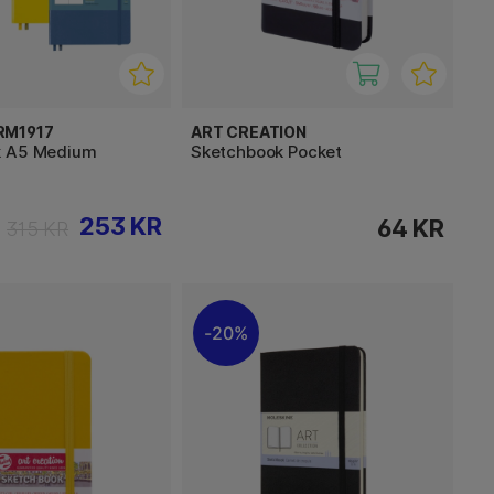
RM1917
ART CREATION
k A5 Medium
Sketchbook Pocket
253 KR
64 KR
315 KR
20%