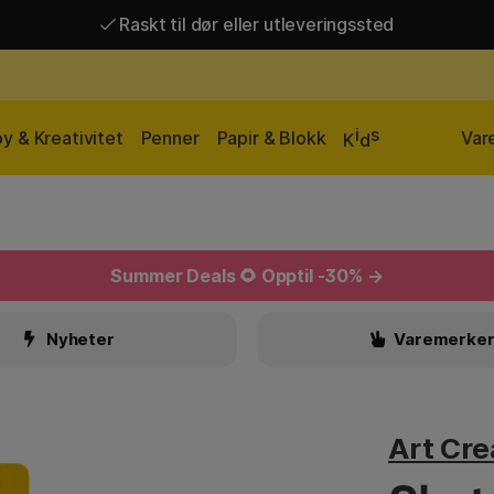
Raskt til dør eller utleveringssted
Raskt til dør eller utleveringssted
Fri frakt over 649 kr*
i
s
y & Kreativitet
Penner
Papir & Blokk
Var
K
d
Summer Deals
🌻 Opptil -30% →
Nyheter
Varemerke
Art Cre