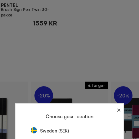
PENTEL
Brush Sign Pen Twin 30-
pakke
1559 KR
4
20%
20%
Choose your location
Sweden (SEK)