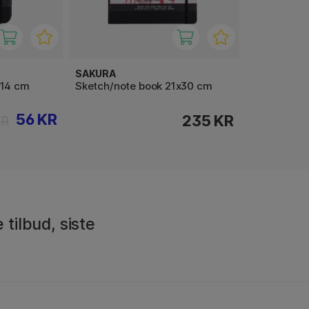
SAKURA
x14 cm
Sketch/note book 21x30 cm
56 KR
235 KR
KR
 tilbud, siste