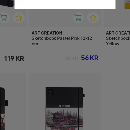
ART CREATION
ART CREAT
Sketchbook Pastel Pink 12x12
Sketchbook
cm
Yellow
56 KR
119 KR
70 KR