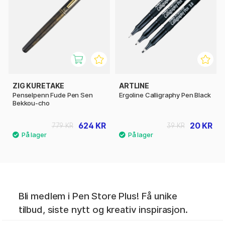
ZIG KURETAKE
ARTLINE
Penselpenn Fude Pen Sen
Ergoline Calligraphy Pen Black
Bekkou-cho
624 KR
20 KR
779 KR
39 KR
Bli medlem i Pen Store Plus! Få unike
tilbud, siste nytt og kreativ inspirasjon.