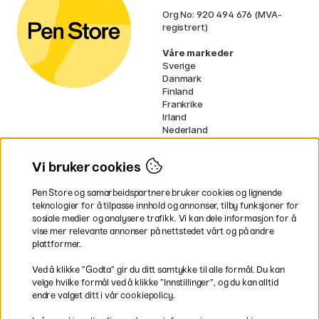
Org No: 920 494 676 (MVA-
registrert)
Våre markeder
Sverige
Danmark
Finland
Frankrike
Irland
Nederland
Tyskland
UK
Vi bruker cookies
EU
Pen Store og samarbeidspartnere bruker cookies og lignende
* Spesifikke
fraktvilkår
gjelder for
teknologier for å tilpasse innhold og annonser, tilby funksjoner for
voluminøse varer.
sosiale medier og analysere trafikk. Vi kan dele informasjon for å
vise mer relevante annonser på nettstedet vårt og på andre
Betal enkelt
plattformer.
Ved å klikke ”Godta” gir du ditt samtykke til alle formål. Du kan
velge hvilke formål ved å klikke ”Innstillinger”, og du kan alltid
endre valget ditt i vår cookiepolicy.
Rask og smidig levering