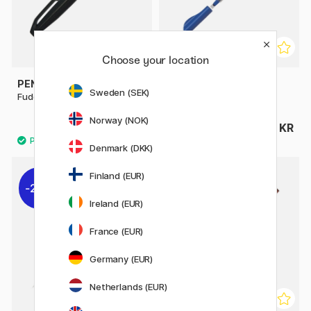
Choose your location
PENTEL
PILOT
Sweden (SEK)
Fude Touch Brush Sign Pen
Parallel Pen 6,0 mm
Norway (NOK)
40 KR
195 KR
Denmark (DKK)
Finland (EUR)
20%
20%
Ireland (EUR)
France (EUR)
Germany (EUR)
Netherlands (EUR)