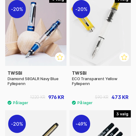
20%
20%
TWSBI
TWSBI
Diamond 580ALR Navy Blue
ECO Transparent Yellow
Fyllepenn
Fyllepenn
976 KR
473 KR
1220 KR
590 KR
3
20%
49%