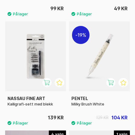
99 KR
49 KR
19%
NASSAU FINE ART
PENTEL
Kalligrafi-sett med blekk
Milky Brush White
139 KR
104 KR
129 KR
4
1