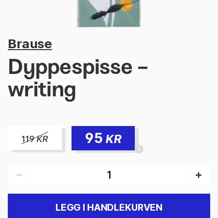
Brause
Dyppespisse -
writing
95
KR
119
KR
LEGG I HANDLEKURVEN