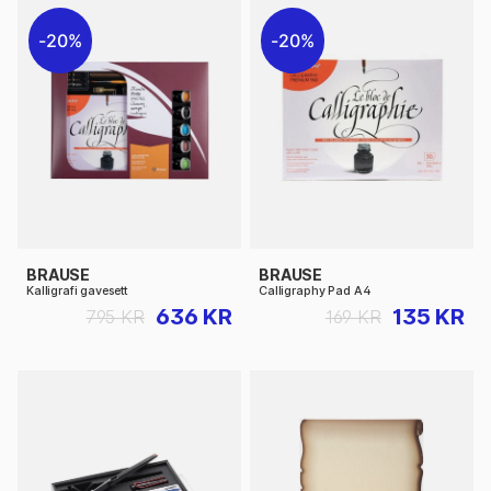
20%
20%
BRAUSE
BRAUSE
Kalligrafi gavesett
Calligraphy Pad A4
636 KR
135 KR
795 KR
169 KR