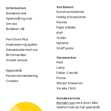
Sortiment
Information
Kunstnermateriell
Kundeservice
Hobby & Kreativitet
Spørsmål og svar
Penner
Om oss
Papir & Blokk
Butikken vår
i
s
K
d
Outlet
Pen Store Plus
Nyheter
Inspirasjon og guider
Staff picks
Samarbeide med oss
Bli förhandler
Varemerker
Sosialt ansvar
Pilot
Lamy
Kjøpsvilkår
Faber-Castell
Personvernerklæring
Posca
Cookies
Winsor & Newton
Vis alle (160)
Kundeservice
Kontakt oss
via e-post eller
telefon hvis du har spørsmål.