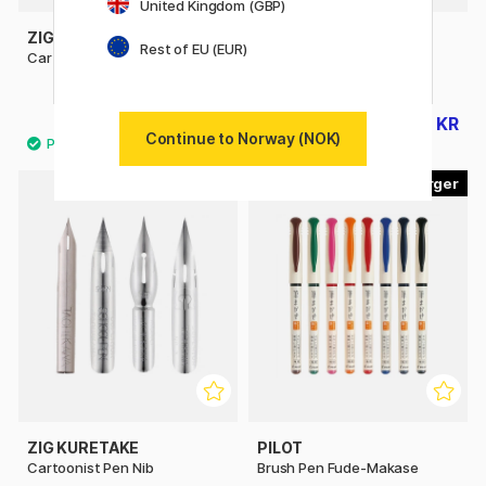
United Kingdom (GBP)
ZIG KURETAKE
ZIG KURETAKE
Rest of EU (EUR)
Cartoonist Brush Pen Hvit
Cartoonist Menso Brush
Medium
95 KR
108 KR
119 KR
135 KR
Continue to Norway (NOK)
3
7
ZIG KURETAKE
PILOT
Cartoonist Pen Nib
Brush Pen Fude-Makase