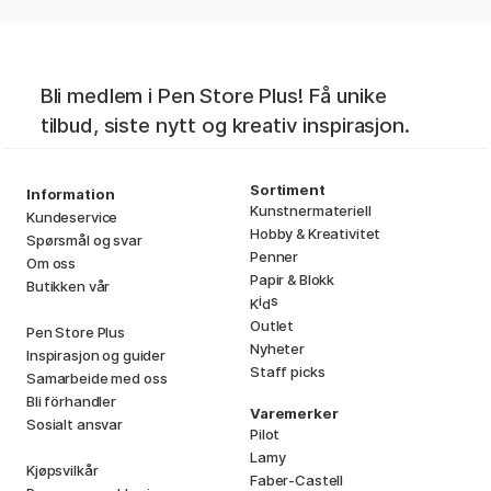
Bli medlem i Pen Store Plus! Få unike
tilbud, siste nytt og kreativ inspirasjon.
Sortiment
Information
Kunstnermateriell
Kundeservice
Hobby & Kreativitet
Spørsmål og svar
Penner
Om oss
Papir & Blokk
Butikken vår
i
s
K
d
Outlet
Pen Store Plus
Nyheter
Inspirasjon og guider
Staff picks
Samarbeide med oss
Bli förhandler
Varemerker
Sosialt ansvar
Pilot
Lamy
Kjøpsvilkår
Faber-Castell