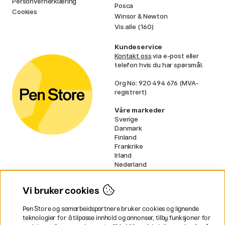
Personvernerklæring
Posca
Cookies
Winsor & Newton
Vis alle (160)
Kundeservice
Kontakt oss
via e-post eller
telefon hvis du har spørsmål.
Org No: 920 494 676 (MVA-
registrert)
Våre markeder
Sverige
Danmark
Finland
Frankrike
Irland
Nederland
Tyskland
UK
Vi bruker cookies
EU
Pen Store og samarbeidspartnere bruker cookies og lignende
* Spesifikke
fraktvilkår
gjelder for
teknologier for å tilpasse innhold og annonser, tilby funksjoner for
voluminøse varer.