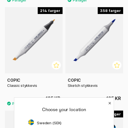
214
358
COPIC
COPIC
Classic stykkevis
Sketch stykkevis
125 KR
125 KR
Choose your location
29
22
Sweden (SEK)
20%