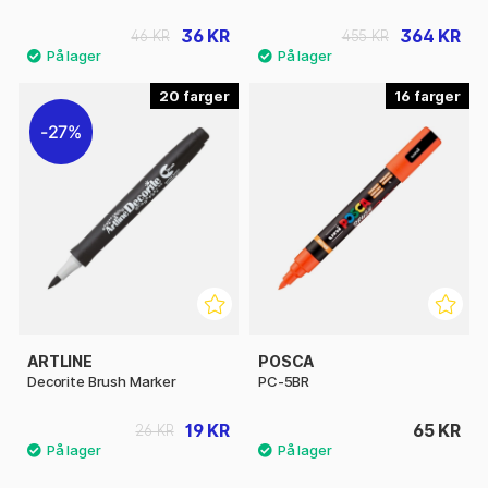
36 KR
364 KR
46 KR
455 KR
20
16
27%
ARTLINE
POSCA
Decorite Brush Marker
PC-5BR
19 KR
65 KR
26 KR