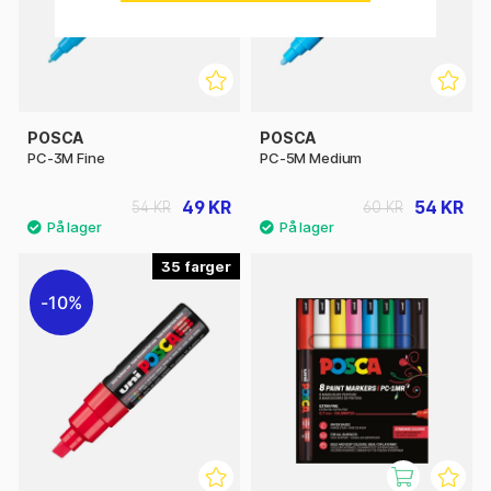
POSCA
POSCA
PC-3M Fine
PC-5M Medium
49 KR
54 KR
54 KR
60 KR
35
10%