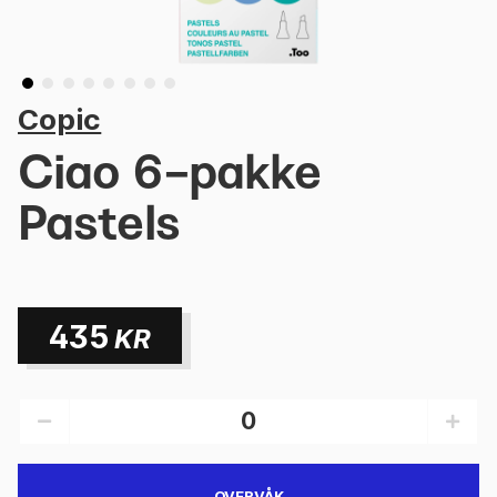
Copic
Ciao 6-pakke
Pastels
435
KR
OVERVÅK