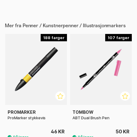
Mer fra
Penner / Kunstnerpenner / Illustrasjonmarkers
188
107
PROMARKER
TOMBOW
ProMarker stykkevis
ABT Dual Brush Pen
46 KR
50 KR