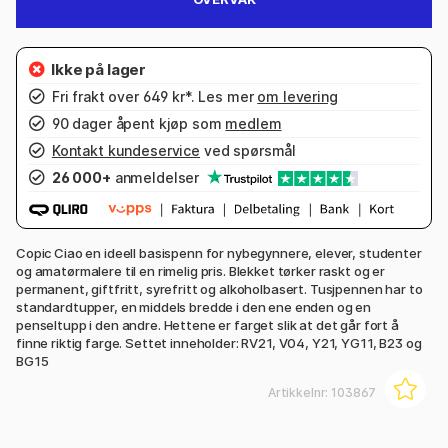
Fri frakt over 649 kr*. Les mer
om levering
90 dager åpent kjøp som
medlem
Kontakt kundeservice
ved spørsmål
26 000+
anmeldelser
Copic Ciao en ideell basispenn for nybegynnere, elever, studenter
og amatørmalere til en rimelig pris. Blekket tørker raskt og er
permanent, giftfritt, syrefritt og alkoholbasert. Tusjpennen har to
standardtupper, en middels bredde i den ene enden og en
penseltupp i den andre. Hettene er farget slik at det går fort å
finne riktig farge. Settet inneholder: RV21, V04, Y21, YG11, B23 og
BG15
Artikkelnr:
103867