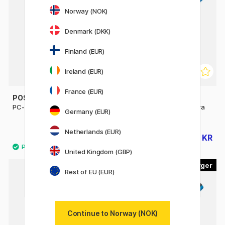
Norway (NOK)
Denmark (DKK)
Finland (EUR)
Ireland (EUR)
France (EUR)
POSCA
POSCA
PC-1MC Extra-fine
Posca Marker PC-1MR Extra
Germany (EUR)
fine
Netherlands (EUR)
46 KR
35 KR
44 KR
United Kingdom (GBP)
45
56
Rest of EU (EUR)
10%
Continue to Norway (NOK)