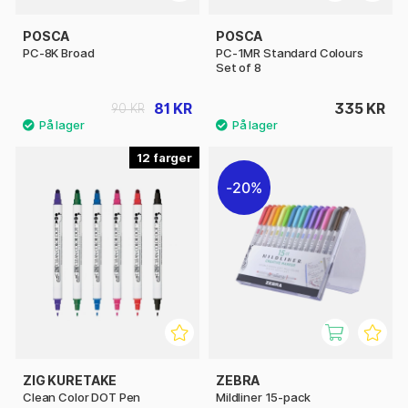
POSCA
POSCA
PC-8K Broad
PC-1MR Standard Colours
Set of 8
81 KR
335 KR
90 KR
12
20%
ZIG KURETAKE
ZEBRA
Clean Color DOT Pen
Mildliner 15-pack