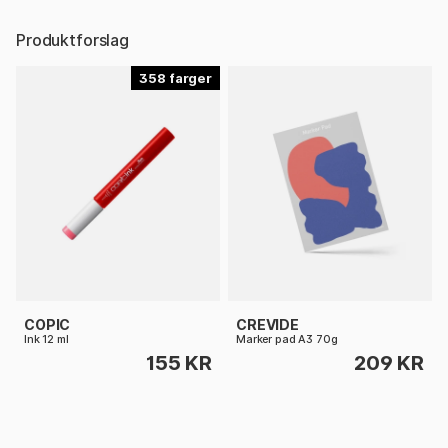
Produktforslag
358
COPIC
CREVIDE
Ink 12 ml
Marker pad A3 70g
155 KR
209 KR