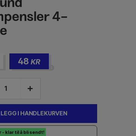
ound
pensler 4-
e
48
KR
LEGG I HANDLEKURVEN