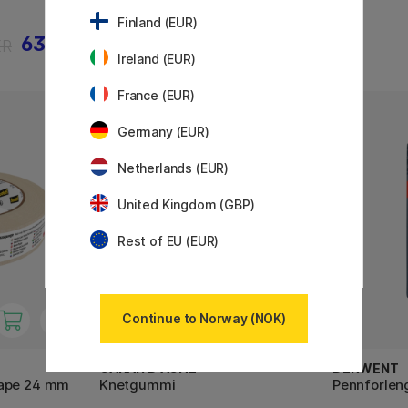
Finland (EUR)
63 KR
76 KR
KR
96 KR
Ireland (EUR)
France (EUR)
11%
Germany (EUR)
Netherlands (EUR)
United Kingdom (GBP)
Rest of EU (EUR)
Continue to Norway (NOK)
CARAN D'ACHE
DERWENT
tape 24 mm
Knetgummi
Pennforlen