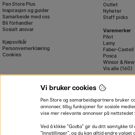
Pen Store Plus
Outlet
Inspirasjon og guider
Nyheter
Samarbeide med oss
Staff picks
Bli förhandler
Sosialt ansvar
Varemerker
Pilot
Kjøpsvilkår
Lamy
Personvernerklæring
Faber-Castell
Cookies
Posca
Winsor & New
Vis alle (160)
Vi bruker cookies
Pen Store og samarbeidspartnere bruker cook
annonser, tilby funksjoner for sosiale medie
vise mer relevante annonser på nettstedet 
Betal enkelt
Ved å klikke ”Godta” gir du ditt samtykke til
”Innstillinger”, og du kan alltid endre valget 