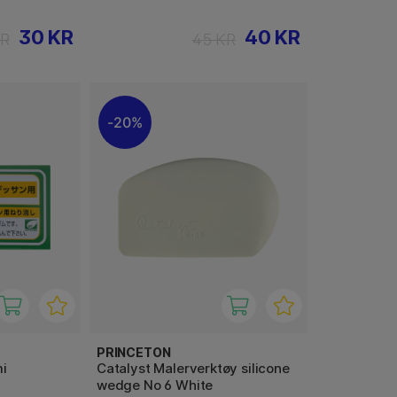
30 KR
40 KR
KR
45 KR
20%
PRINCETON
i
Catalyst Malerverktøy silicone
wedge No 6 White