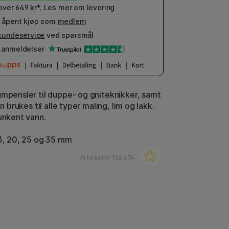
 over 649 kr*. Les mer
om levering
 åpent kjøp som
medlem
kundeservice
ved spørsmål
anmeldelser
umpensler til duppe- og gniteknikker, samt
an brukes til alle typer maling, lim og lakk.
lunkent vann.
13, 20, 25 og 35 mm
Artikkelnr:
126474