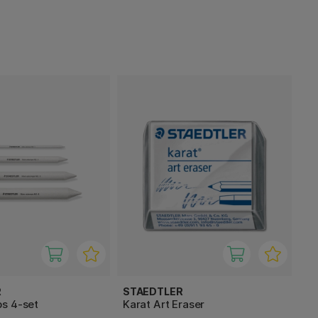
R
STAEDTLER
s 4-set
Karat Art Eraser