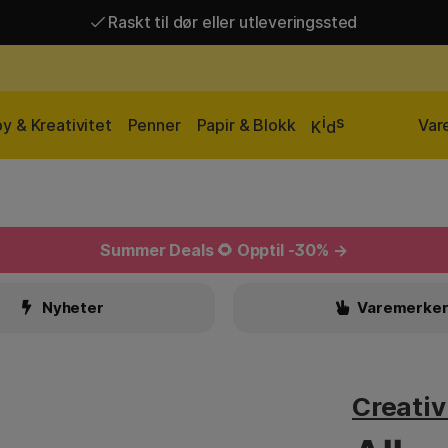
Raskt til dør eller utleveringssted
Raskt til dør eller utleveringssted
Fri frakt over 649 kr*
i
s
y & Kreativitet
Penner
Papir & Blokk
Var
K
d
Summer Deals
🌻 Opptil -30% →
Nyheter
Varemerke
Creati