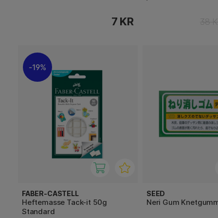
7 KR
38 
19%
FABER-CASTELL
SEED
Heftemasse Tack-it 50g
Neri Gum Knetgumm
Standard