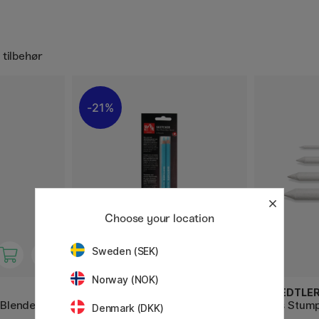
 tilbehør
21%
Choose your location
Sweden (SEK)
Norway (NOK)
CARAN D'ACHE
STAEDTLE
 Blender 2-
Sketcher Non-photo blue 2-
Mars Stump
Denmark (DKK)
pakke