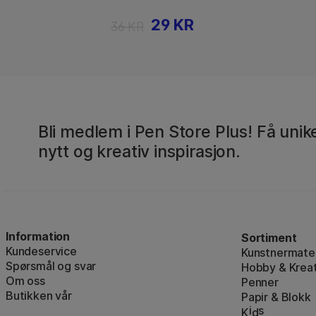
29 KR
36 KR
Bli medlem i Pen Store Plus! Få unike
nytt og kreativ inspirasjon.
Information
Sortiment
Kundeservice
Kunstnermater
Spørsmål og svar
Hobby & Kreat
Om oss
Penner
Butikken vår
Papir & Blokk
i
s
K
d