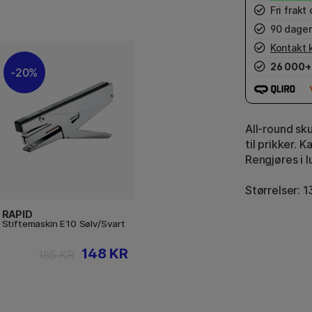
Fri frakt
90 dager
Kontakt 
26 000+
20%
All-round sk
til prikker. K
Rengjøres i 
Størrelser: 
RAPID
Stiftemaskin E10 Sølv/Svart
148 KR
185 KR