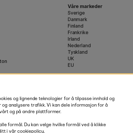
Våre markeder
Sverige
Danmark
Finland
Frankrike
Irland
Nederland
Tyskland
UK
ton
EU
* Spesifikke
fraktvilkår
gjelder for 
ies og lignende teknologier for å tilpasse innhold og
r og analysere trafikk. Vi kan dele informasjon for å
vårt og på andre plattformer.
 alle formål. Du kan velge hvilke formål ved å klikke
ditt i vår cookiepolicy.