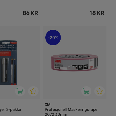
86 KR
18 KR
20%
3M
ger 2-pakke
Profesjonell Maskeringstape
2072 30mm