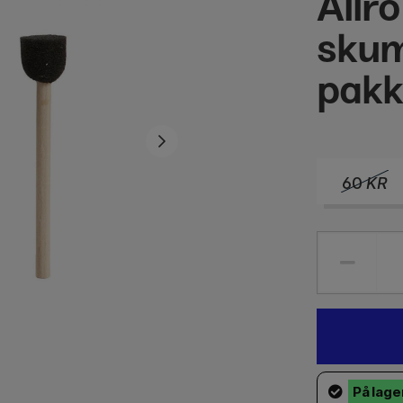
Allr
skum
pakk
60
KR