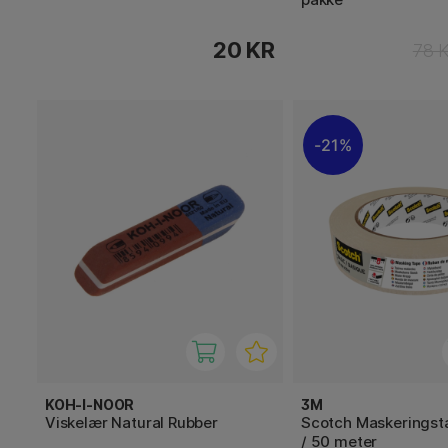
20 KR
78 
21%
KOH-I-NOOR
3M
Viskelær Natural Rubber
Scotch Maskerings
/ 50 meter