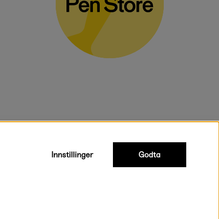
voluminøse varer.
Innstillinger
Godta
Rask og smidig levering