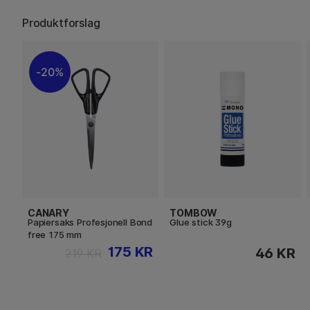
Produktforslag
20%
CANARY
TOMBOW
Papiersaks Profesjonell Bond
Glue stick 39g
free 175 mm
175 KR
46 KR
219 KR