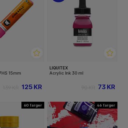
LIQUITEX
27HS 15mm
Acrylic Ink 30 ml
125 KR
73 KR
139 KR
90 KR
60
46