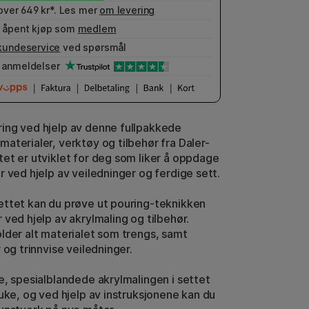
 over 649 kr*. Les mer
om levering
 åpent kjøp som
medlem
kundeservice
ved spørsmål
anmeldelser
ng ved hjelp av denne fullpakkede
aterialer, verktøy og tilbehør fra Daler-
et er utviklet for deg som liker å oppdage
r ved hjelp av veiledninger og ferdige sett.
ttet kan du prøve ut pouring-teknikken
 ved hjelp av akrylmaling og tilbehør.
lder alt materialet som trengs, samt
 og trinnvise veiledninger.
e, spesialblandede akrylmalingen i settet
ruke, og ved hjelp av instruksjonene kan du