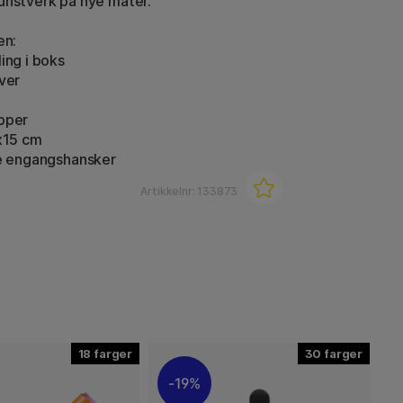
unstverk på nye måter.
en:
ing i boks
iver
pper
5x15 cm
ie engangshansker
Artikkelnr:
133873
18
30
19%