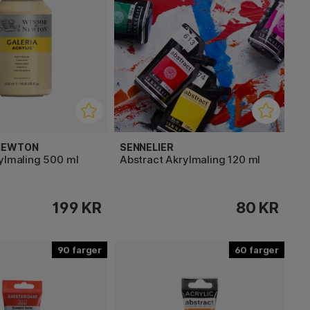
 NEWTON
SENNELIER
rylmaling 500 ml
Abstract Akrylmaling 120 ml
199 KR
80 KR
90
60