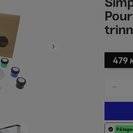
Simp
Pour
trin
479