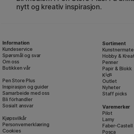
nytt og kreativ inspirasjon.
Information
Sortiment
Kundeservice
Kunstnermater
Spørsmål og svar
Hobby & Kreat
Om oss
Penner
Butikken vår
Papir & Blokk
i
s
K
d
Pen Store Plus
Outlet
Inspirasjon og guider
Nyheter
Samarbeide med oss
Staff picks
Bli förhandler
Sosialt ansvar
Varemerker
Pilot
Kjøpsvilkår
Lamy
Personvernerklæring
Faber-Castell
Cookies
Posca