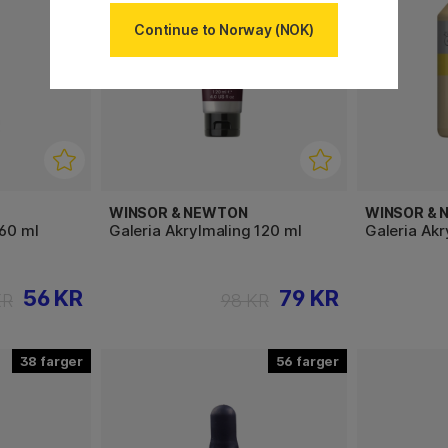
Continue to Norway (NOK)
WINSOR & NEWTON
WINSOR &
 60 ml
Galeria Akrylmaling 120 ml
Galeria Ak
56 KR
79 KR
KR
98 KR
38
56