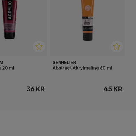
AM
SENNELIER
g 20 ml
Abstract Akrylmaling 60 ml
36 KR
45 KR