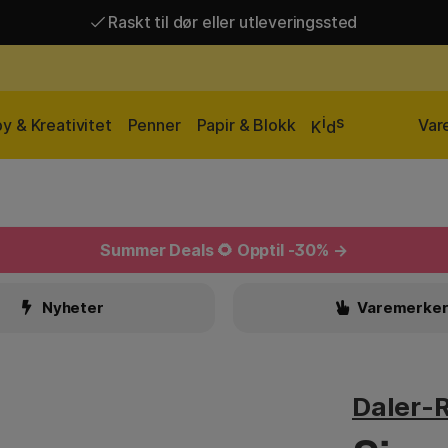
Raskt til dør eller utleveringssted
Raskt til dør eller utleveringssted
Fri frakt over 649 kr*
i
s
y & Kreativitet
Penner
Papir & Blokk
Var
K
d
Summer Deals
🌻 Opptil -30% →
Nyheter
Varemerke
Daler-