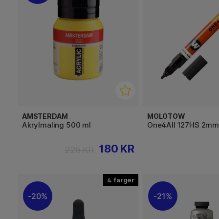
AMSTERDAM
MOLOTOW
Akrylmaling 500 ml
One4All 127HS 2m
180 KR
225 KR
4
20%
21%