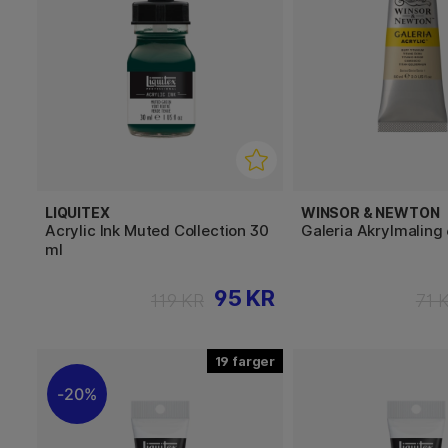
LIQUITEX
WINSOR & NEWTON
Acrylic Ink Muted Collection 30
Galeria Akrylmaling
ml
95 KR
119 KR
71 
19
20%