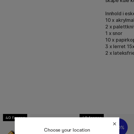
skape kule k
Innhold i esk
10 x akrylmal
2 x palettkn
1 x snor
10 x papirko
3 x lerret 1
2 x lateksfr
40
40
21%
10%
Choose your location