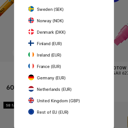
Sweden (SEK)
Norway (NOK)
Denmark (DKK)
Finland (EUR)
Ireland (EUR)
France (EUR)
MOLOTOW
MOLOTOW
m
One4All 227HS 4mm
One4All 6
Germany (EUR)
65 KR
60 KR
82 KR
Netherlands (EUR)
United Kingdom (GBP)
58
58
Rest of EU (EUR)
19%