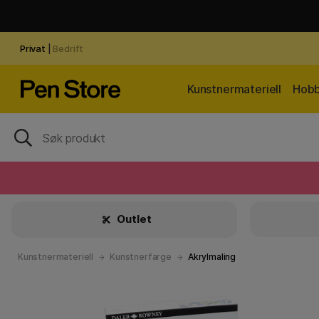
Privat
|
Bedrift
Kunstnermateriell
Hobb
Outlet
Kunstnermateriell
Kunstnerfarge
Akrylmaling