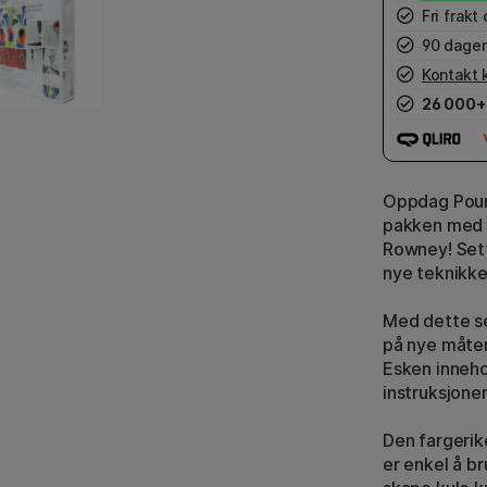
Fri frakt
90 dager
Kontakt 
26 000+
Oppdag Pouri
pakken med m
Rowney! Sett
nye teknikke
Med dette se
på nye måter
Esken inneho
instruksjoner
Den fargerik
er enkel å b