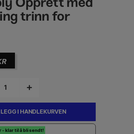
ly Opprett med
ing trinn for
n
KR
LEGG I HANDLEKURVEN