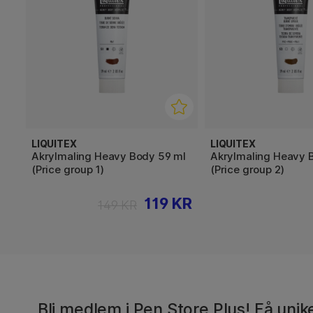
LIQUITEX
LIQUITEX
Akrylmaling Heavy Body 59 ml
Akrylmaling Heavy 
(Price group 1)
(Price group 2)
119 KR
149 KR
Bli medlem i Pen Store Plus! Få unike