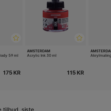
AMSTERDAM
AMSTERD
Body 59 ml
Acrylic Ink 30 ml
Akrylmalin
175 KR
115 KR
 tilbud, siste