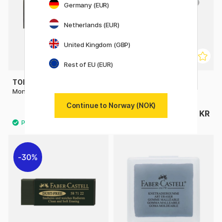
Germany (EUR)
Netherlands (EUR)
United Kingdom (GBP)
Rest of EU (EUR)
TOMBOW
TOMBOW
Mono Dust Catch Viskelær
Mono Sand Viskelær
Continue to Norway (NOK)
34 KR
38 KR
30%