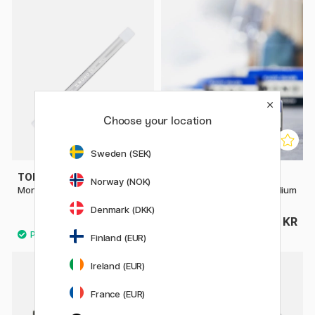
Choose your location
Sweden (SEK)
TOMBOW
TOMBOW
Norway (NOK)
Mono Zero refill Rund 2-pakke
Mono Plastic Viskelær Medium
Denmark (DKK)
36 KR
24 KR
Finland (EUR)
Ireland (EUR)
France (EUR)