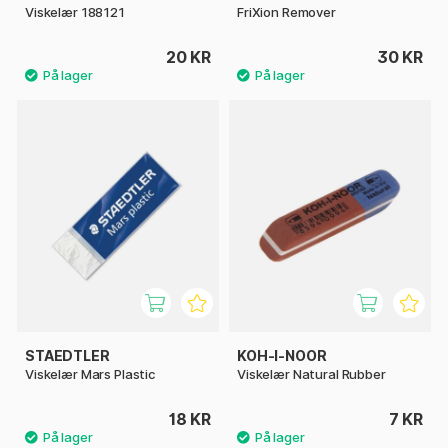
Viskelær 188121
FriXion Remover
20 KR
30 KR
STAEDTLER
KOH-I-NOOR
Viskelær Mars Plastic
Viskelær Natural Rubber
18 KR
7 KR