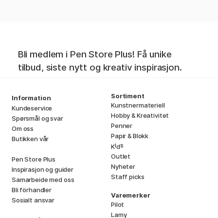
Bli medlem i Pen Store Plus! Få unike
tilbud, siste nytt og kreativ inspirasjon.
Sortiment
Information
Kunstnermateriell
Kundeservice
Hobby & Kreativitet
Spørsmål og svar
Penner
Om oss
Papir & Blokk
Butikken vår
i
s
K
d
Outlet
Pen Store Plus
Nyheter
Inspirasjon og guider
Staff picks
Samarbeide med oss
Bli förhandler
Varemerker
Sosialt ansvar
Pilot
Lamy