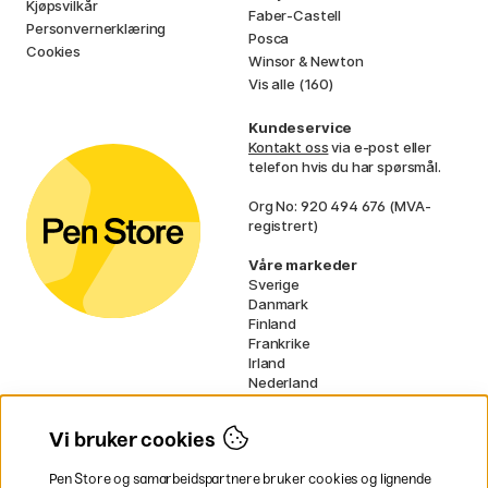
Kjøpsvilkår
Faber-Castell
Personvernerklæring
Posca
Cookies
Winsor & Newton
Vis alle (160)
Kundeservice
Kontakt oss
via e-post eller
telefon hvis du har spørsmål.
Org No: 920 494 676 (MVA-
registrert)
Våre markeder
Sverige
Danmark
Finland
Frankrike
Irland
Nederland
Tyskland
UK
Vi bruker cookies
EU
Pen Store og samarbeidspartnere bruker cookies og lignende
* Spesifikke
fraktvilkår
gjelder for