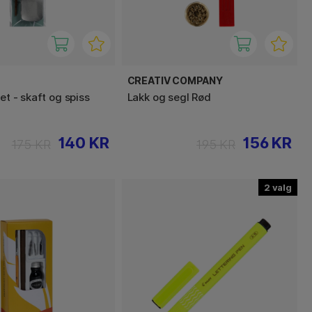
CREATIV COMPANY
set - skaft og spiss
Lakk og segl Rød
140 KR
156 KR
175 KR
195 KR
2