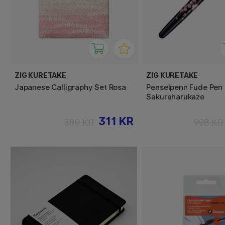
ZIG KURETAKE
ZIG KURETAKE
Japanese Calligraphy Set Rosa
Penselpenn Fude Pen
Sakuraharukaze
311 KR
389 KR
998 KR