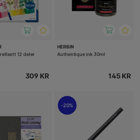
R
HERBIN
rellsett 12 deler
Authentique ink 30ml
309 KR
145 KR
20%