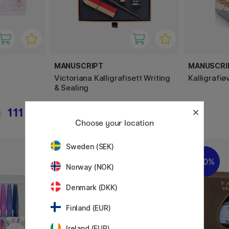
MANUSCRIPT
MANUSCRI
Victoriana Kalligrafisett Writing
Kalligrafi
& Sealing
111 KR
700 KR
R
875 KR
Choose your location
Sweden (SEK)
20%
Norway (NOK)
Denmark (DKK)
Finland (EUR)
Ireland (EUR)