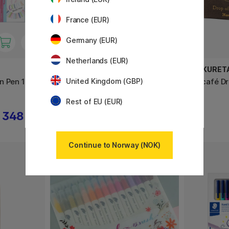
France (EUR)
Germany (EUR)
Netherlands (EUR)
PENTEL
ZIG KURET
n Pen 12-
Fude Touch Brush Sign Pen 4-
ink-café D
United Kingdom (GBP)
set Nature
Rest of EU (EUR)
348 KR
155 KR
Continue to Norway (NOK)