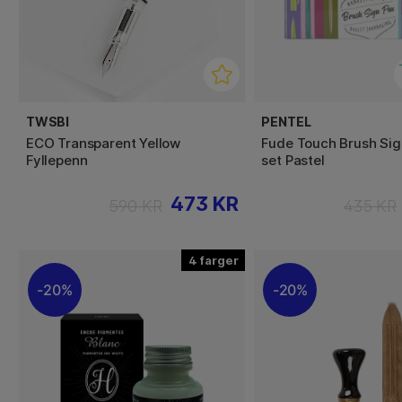
TWSBI
PENTEL
ECO Transparent Yellow
Fude Touch Brush Sig
Fyllepenn
set Pastel
473 KR
590 KR
435 KR
4
20%
20%