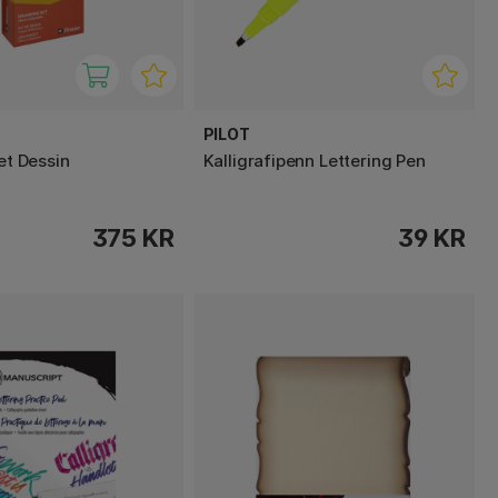
PILOT
set Dessin
Kalligrafipenn Lettering Pen
375 KR
39 KR