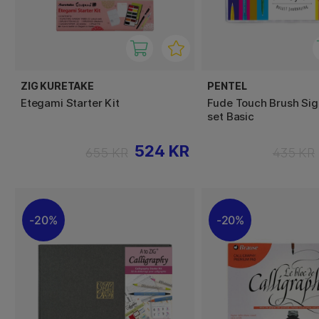
ZIG KURETAKE
PENTEL
Etegami Starter Kit
Fude Touch Brush Sig
set Basic
524 KR
655 KR
435 KR
20%
20%