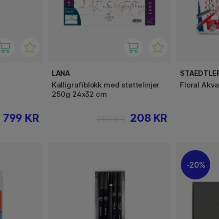
LANA
STAEDTLE
Kalligrafiblokk med støttelinjer
Floral Akva
250g 24x32 cm
799 KR
208 KR
259 KR
20%