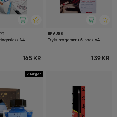
PT
BRAUSE
øvingsblokk A4
Trykt pergament 5-pack A4
165 KR
139 KR
7