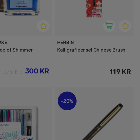
AKE
HERBIN
rop of Shimmer
Kalligrafipensel Chinese Brush
300 KR
119 KR
375 KR
20%