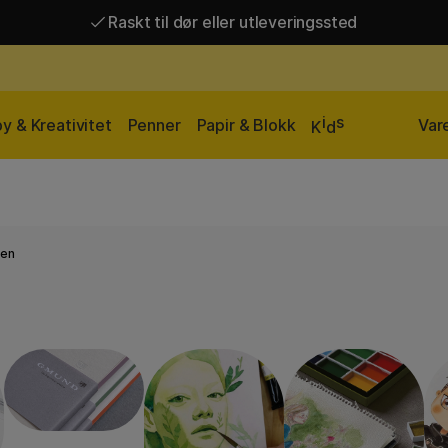
Fri frakt over 649 kr*
Raskt til dør eller utleveringssted
i
s
y & Kreativitet
Penner
Papir & Blokk
Var
K
d
fen