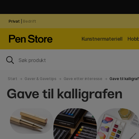
Privat
|
Bedrift
Kunstnermateriell
Hobb
Start
Gaver & Gavetips
Gave etter interesse
Gave til kalligra
Gave til kalligrafen