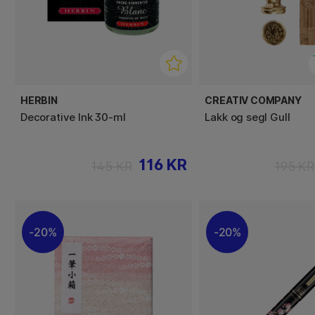
HERBIN
CREATIV COMPANY
Decorative Ink 30-ml
Lakk og segl Gull
116 KR
145 KR
195 KR
20%
20%