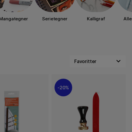
Mangategner
Serietegner
Kalligraf
Alle
20%