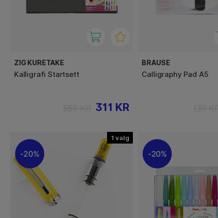
ZIG KURETAKE
BRAUSE
Kalligrafi Startsett
Calligraphy Pad A5
311 KR
389 KR
139 K
1
20%
20%