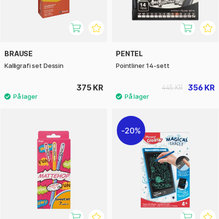
BRAUSE
PENTEL
Kalligrafi set Dessin
Pointliner 14-sett
375 KR
356 KR
445 KR
20%