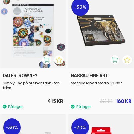
30%
DALER-ROWNEY
NASSAU FINE ART
Simply Lag på steiner trinn-for-
Metallic Mixed Media 19-set
trinn
415 KR
160 KR
229 KR
30%
20%