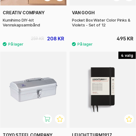
CREATIV COMPANY
VAN GOGH
Kumihimo DIY-kit
Pocket Box Water Color Pinks &
Vennskapsarmbånd
Violets - Set of 12
208 KR
495 KR
259 KR
4
TOYO STEEL COMPANY
LEUCHTTURM1917