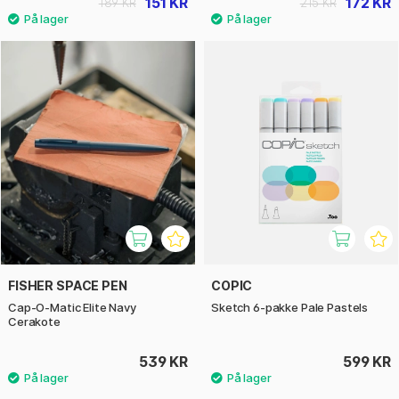
151 KR
172 KR
189 KR
215 KR
FISHER SPACE PEN
COPIC
Cap-O-Matic Elite Navy
Sketch 6-pakke Pale Pastels
Cerakote
539 KR
599 KR