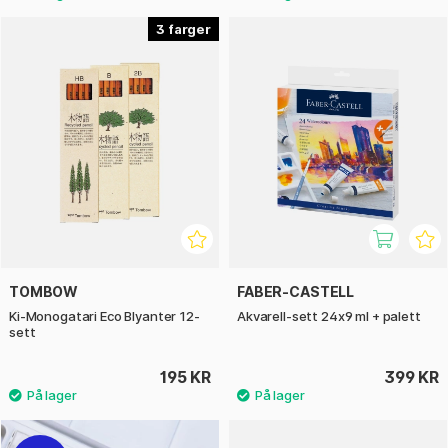
3
TOMBOW
FABER-CASTELL
Ki-Monogatari Eco Blyanter 12-
Akvarell-sett 24x9 ml + palett
sett
195 KR
399 KR