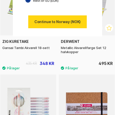
Rest of EU (EUR)
Continue to Norway (NOK)
ZIG KURETAKE
DERWENT
Gansai Tambi Akvarell 18-sett
Metallic Akvarellfarge Set 12
halvkopper
348 KR
495 KR
435 KR