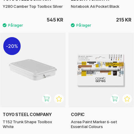
Y280 Camber Top Toolbox Silver
Notebook A6 Pocket Black
545 KR
215 KR
20%
TOYO STEEL COMPANY
COPIC
T152 Trunk Shape Toolbox
Acrea Paint Marker 6-set
White
Essential Colours