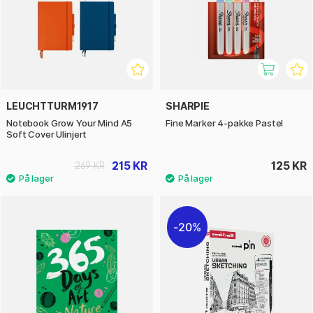
LEUCHTTURM1917
SHARPIE
Notebook Grow Your Mind A5
Fine Marker 4-pakke Pastel
Soft Cover Ulinjert
215 KR
125 KR
269 KR
20%