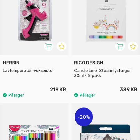
HERBIN
RICO DESIGN
Lavtemperatur-vokspistol
Candle Liner Stearinlysfarger
30ml x 6-pakk
219 KR
389 KR
20%