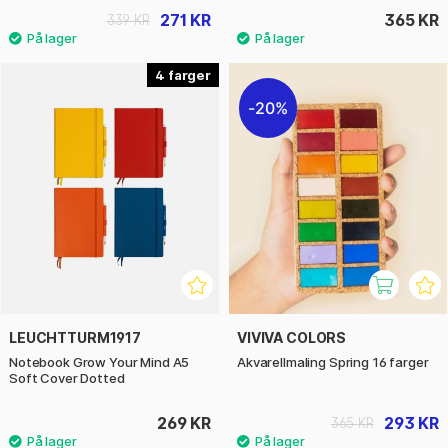
271 KR
365 KR
339 KR
4
20%
LEUCHTTURM1917
VIVIVA COLORS
Notebook Grow Your Mind A5
Akvarellmaling Spring 16 farger
Soft Cover Dotted
269 KR
293 KR
365 KR