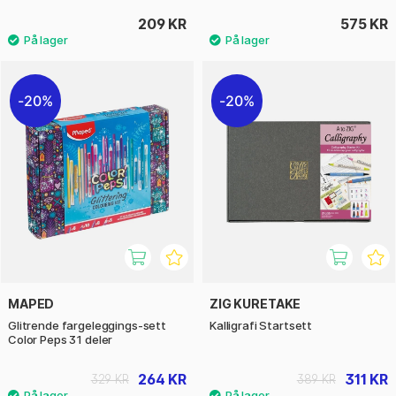
209 KR
575 KR
20%
20%
MAPED
ZIG KURETAKE
Glitrende fargeleggings-sett
Kalligrafi Startsett
Color Peps 31 deler
264 KR
311 KR
329 KR
389 KR