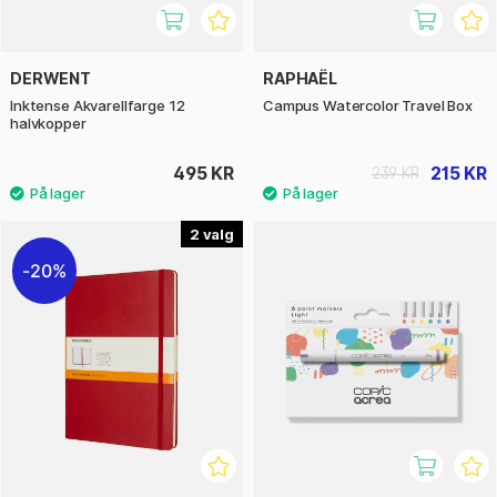
DERWENT
RAPHAËL
Inktense Akvarellfarge 12
Campus Watercolor Travel Box
halvkopper
495 KR
215 KR
239 KR
2
20%