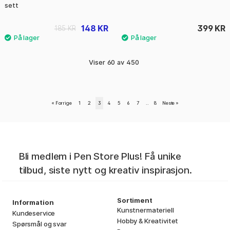
sett
148 KR
399 KR
185 KR
Viser
60
av
450
«
Forrige
1
2
3
4
5
6
7
..
8
Neste
»
Bli medlem i Pen Store Plus! Få unike
tilbud, siste nytt og kreativ inspirasjon.
Sortiment
Information
Kunstnermateriell
Kundeservice
Hobby & Kreativitet
Spørsmål og svar