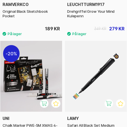
RAMVERKCO
LEUCHTTURM1917
Original Black Sketchbook
Drehgriffel Grow Your Mind
Pocket
Kulepenn
189 KR
279 KR
349 KR
20%
UNI
LAMY
Chalk Marker PWE-5M XMAS 4-
Safari All Black Set Medium