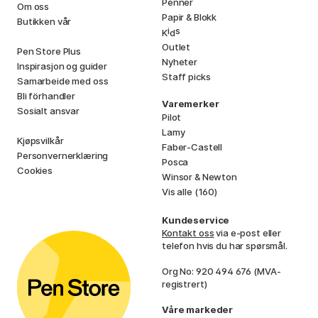
Penner
Om oss
Papir & Blokk
Butikken vår
i
s
K
d
Outlet
Pen Store Plus
Nyheter
Inspirasjon og guider
Staff picks
Samarbeide med oss
Bli förhandler
Varemerker
Sosialt ansvar
Pilot
Lamy
Kjøpsvilkår
Faber-Castell
Personvernerklæring
Posca
Cookies
Winsor & Newton
Vis alle (160)
Kundeservice
Kontakt oss
via e-post eller
telefon hvis du har spørsmål.
Org No: 920 494 676 (MVA-
registrert)
Våre markeder