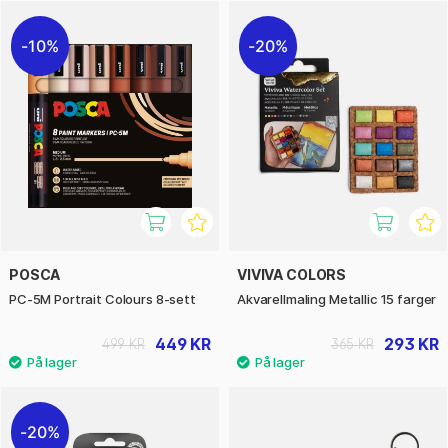
10%
20%
POSCA
VIVIVA COLORS
PC-5M Portrait Colours 8-sett
Akvarellmaling Metallic 15 farger
449 KR
293 KR
499 KR
365 KR
20%