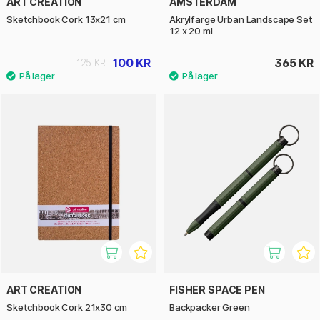
ART CREATION
AMSTERDAM
Sketchbook Cork 13x21 cm
Akrylfarge Urban Landscape Set
12 x 20 ml
100 KR
365 KR
125 KR
ART CREATION
FISHER SPACE PEN
Sketchbook Cork 21x30 cm
Backpacker Green