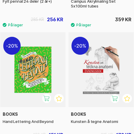
Fylt pennal 24 deler (2 år+)
Campus Akrylmaling Set
5x100ml tubes
256 KR
359 KR
285 KR
20%
20%
BOOKS
BOOKS
Hand Lettering And Beyond
Kunsten å tegne Anatomi