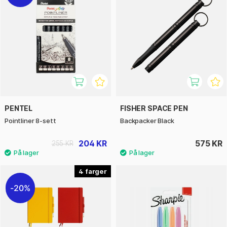
PENTEL
FISHER SPACE PEN
Pointliner 8-sett
Backpacker Black
204 KR
575 KR
255 KR
4
20%