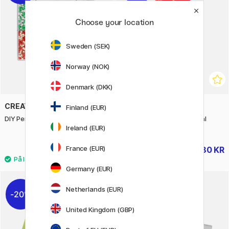
Choose your location
Sweden (SEK)
Norway (NOK)
Denmark (DKK)
CREATIV COMPANY
PENTEL
Finland (EUR)
DIY Perlesett Sukkertøy
Mattehop Gelpenn Original
Colours 7-pakk
Ireland (EUR)
France (EUR)
125 KR
180 KR
179 KR
225 KR
Germany (EUR)
Netherlands (EUR)
20%
United Kingdom (GBP)