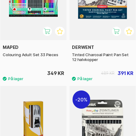
MAPED
DERWENT
Colouring Adult Set 33 Pieces
Tinted Charcoal Paint Pan Set
12 halvkopper
349 KR
391 KR
489 KR
20%