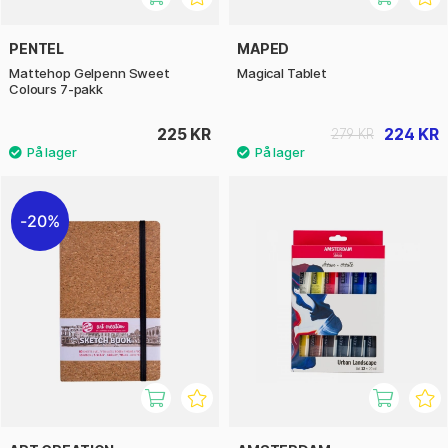
PENTEL
MAPED
Mattehop Gelpenn Sweet
Magical Tablet
Colours 7-pakk
225 KR
224 KR
279 KR
20%