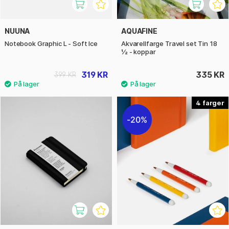
NUUNA
AQUAFINE
Notebook Graphic L - Soft Ice
Akvarellfarge Travel set Tin 18
½ - koppar
319 KR
335 KR
399 KR
4
20%