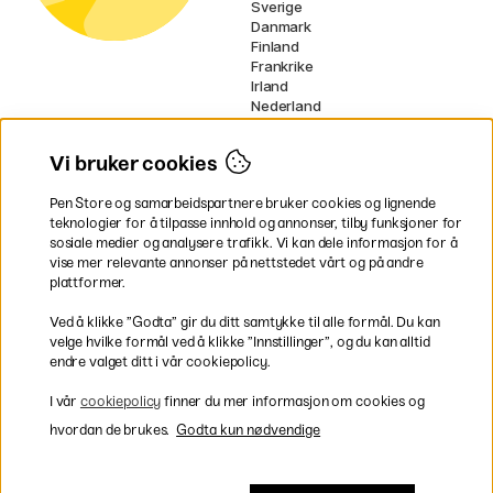
Sverige
Danmark
Finland
Frankrike
Irland
Nederland
Tyskland
UK
Vi bruker cookies
EU
Pen Store og samarbeidspartnere bruker cookies og lignende
* Spesifikke
fraktvilkår
gjelder for
teknologier for å tilpasse innhold og annonser, tilby funksjoner for
voluminøse varer.
sosiale medier og analysere trafikk. Vi kan dele informasjon for å
vise mer relevante annonser på nettstedet vårt og på andre
Betal enkelt
plattformer.
Ved å klikke ”Godta” gir du ditt samtykke til alle formål. Du kan
velge hvilke formål ved å klikke ”Innstillinger”, og du kan alltid
endre valget ditt i vår cookiepolicy.
Rask og smidig levering
I vår
cookiepolicy
finner du mer informasjon om cookies og
hvordan de brukes.
Godta kun nødvendige