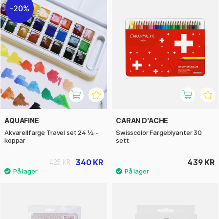
20%
AQUAFINE
CARAN D'ACHE
Akvarellfarge Travel set 24 ½ -
Swisscolor Fargeblyanter 30
koppar
sett
340 KR
439 KR
425 KR