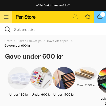
Fri frakt over 649 kr*
Raskt til dør eller utleveringssted
Raskt til dør eller utleveringssted
Fri frakt over 649 kr*
Start
Gaver & Gavetips
Gave etter pris
Gave under 600 kr
Gave under 600 kr
Over 1100 kr
Under 130 kr
Under 600 kr
Under 1100 kr
Luk