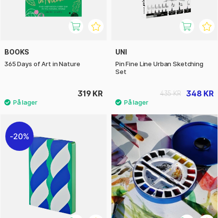
BOOKS
UNI
365 Days of Art in Nature
Pin Fine Line Urban Sketching
Set
319 KR
348 KR
435 KR
20%