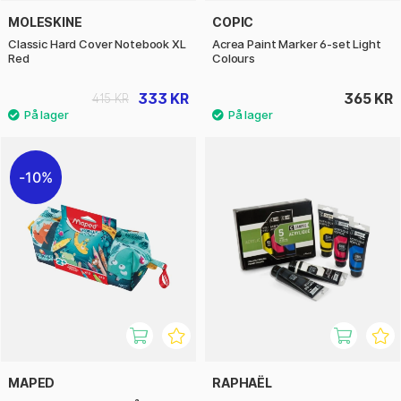
MOLESKINE
COPIC
Classic Hard Cover Notebook XL
Acrea Paint Marker 6-set Light
Red
Colours
333 KR
365 KR
415 KR
10%
MAPED
RAPHAËL