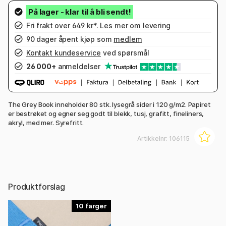
Fri frakt over 649 kr*. Les mer
om levering
90 dager åpent kjøp som
medlem
Kontakt kundeservice
ved spørsmål
26 000+
anmeldelser
The Grey Book inneholder 80 stk. lysegrå sider i 120 g/m2. Papiret
er bestrøket og egner seg godt til blekk, tusj, grafitt, fineliners,
akryl, med mer. Syrefritt.
Artikkelnr:
106115
Produktforslag
10