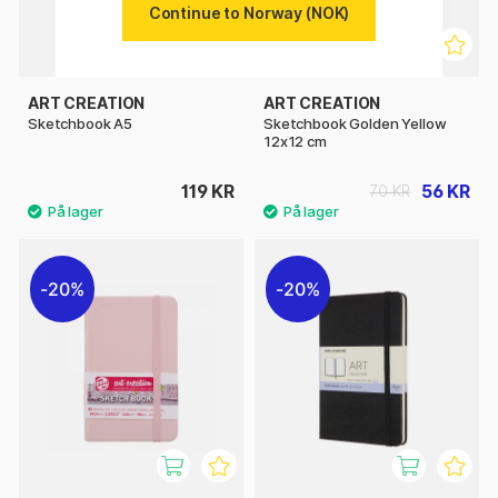
Continue to Norway (NOK)
ART CREATION
ART CREATION
Sketchbook A5
Sketchbook Golden Yellow
12x12 cm
119 KR
56 KR
70 KR
20%
20%