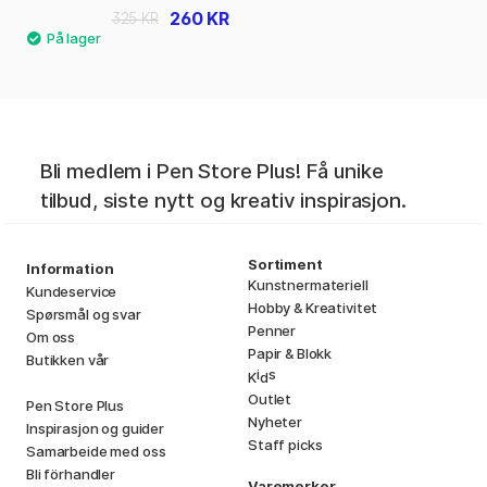
260 KR
325 KR
Bli medlem i Pen Store Plus! Få unike
tilbud, siste nytt og kreativ inspirasjon.
Sortiment
Information
Kunstnermateriell
Kundeservice
Hobby & Kreativitet
Spørsmål og svar
Penner
Om oss
Papir & Blokk
Butikken vår
i
s
K
d
Outlet
Pen Store Plus
Nyheter
Inspirasjon og guider
Staff picks
Samarbeide med oss
Bli förhandler
Varemerker