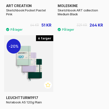
ART CREATION
MOLESKINE
Sketchbook Pocket Pastel
Sketchbook ART collection
Pink
Medium Black
51 KR
264 KR
64 KR
329 KR
6
20%
LEUCHTTURM1917
Notebook A5 120g Plain