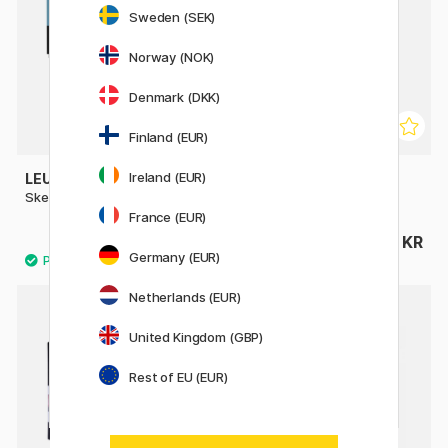
Sweden (SEK)
Norway (NOK)
Denmark (DKK)
Finland (EUR)
Ireland (EUR)
LEUCHTTURM1917
ART CREATION
Sketchbook A5 Medium
Sketchbook Pocket
France (EUR)
253 KR
64 KR
315 KR
Germany (EUR)
Netherlands (EUR)
20%
United Kingdom (GBP)
Rest of EU (EUR)