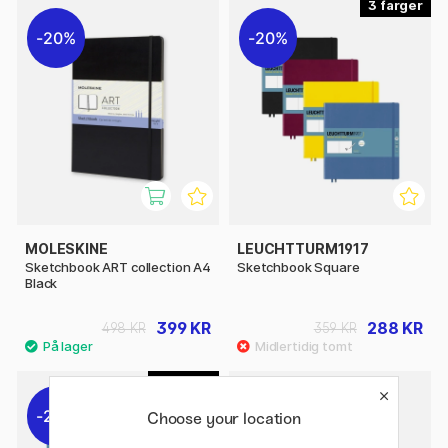
3
20%
20%
MOLESKINE
LEUCHTTURM1917
Sketchbook ART collection A4
Sketchbook Square
Black
399 KR
288 KR
498 KR
359 KR
5
20%
Choose your location