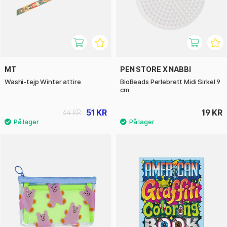
MT
PEN STORE X NABBI
Washi-tejp Winter attire
BioBeads Perlebrett Midi Sirkel 9
cm
51 KR
19 KR
64 KR