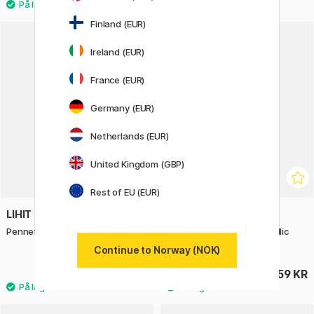
Finland (EUR)
Ireland (EUR)
France (EUR)
Germany (EUR)
Netherlands (EUR)
United Kingdom (GBP)
Rest of EU (EUR)
LIHIT LAB
LYRA
Pennefutteral Aqua Drops Hvit
Super Ferby 10-sett metallic
(3+)
Continue to Norway (NOK)
42 KR
359 KR