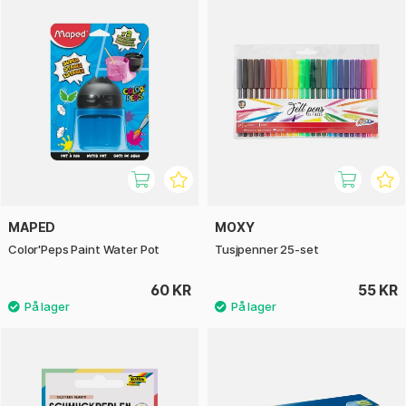
MAPED
MOXY
Color'Peps Paint Water Pot
Tusjpenner 25-set
60 KR
55 KR