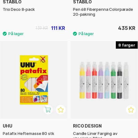
STABILO
STABILO
Trio Deco 8-pack
Pen 68 Fiberpenna Colorparade
20-pakning
111 KR
435 KR
139 KR
8
UHU
RICO DESIGN
Patafix Heftemasse 80 stk
Candle Liner Farging av