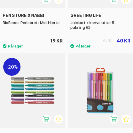
PEN STORE X NABBI
GREETING LIFE
BioBeads Perlebrett Midi Hjerte
Julekort + konvolutter 5-
pakning #2
19 KR
40 KR
89 KR
20%