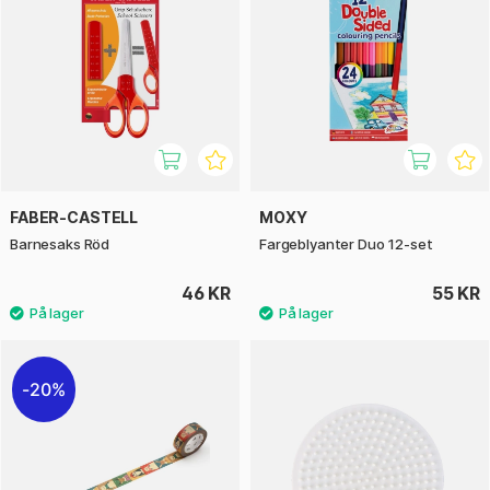
FABER-CASTELL
MOXY
Barnesaks Röd
Fargeblyanter Duo 12-set
46 KR
55 KR
20%