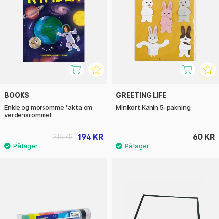
BOOKS
GREETING LIFE
Enkle og morsomme fakta om
Minikort Kanin 5-pakning
verdensrommet
194 KR
60 KR
215 KR