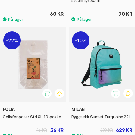
stearinlys 30ml
60 KR
70 KR
22%
10%
FOLIA
MILAN
Cellofanposer Strl XL 10-pakke
Ryggsekk Sunset Turquoise 22L
36 KR
629 KR
46 KR
699 KR