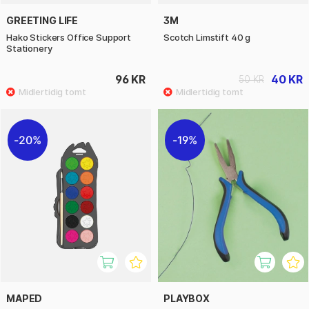
GREETING LIFE
3M
Hako Stickers Office Support
Scotch Limstift 40 g
Stationery
96 KR
40 KR
50 KR
20%
19%
MAPED
PLAYBOX