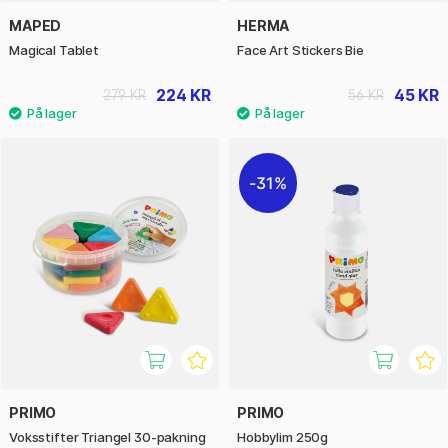
MAPED
HERMA
Magical Tablet
Face Art Stickers Bie
224 KR
45 KR
279 KR
56 KR
31%
PRIMO
PRIMO
Voksstifter Triangel 30-pakning
Hobbylim 250g