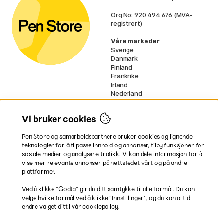
Org No: 920 494 676 (MVA-
registrert)
Våre markeder
Sverige
Danmark
Finland
Frankrike
Irland
Nederland
Tyskland
UK
Vi bruker cookies
EU
Pen Store og samarbeidspartnere bruker cookies og lignende
* Spesifikke
fraktvilkår
gjelder for
teknologier for å tilpasse innhold og annonser, tilby funksjoner for
voluminøse varer.
sosiale medier og analysere trafikk. Vi kan dele informasjon for å
vise mer relevante annonser på nettstedet vårt og på andre
Betal enkelt
plattformer.
Ved å klikke ”Godta” gir du ditt samtykke til alle formål. Du kan
velge hvilke formål ved å klikke ”Innstillinger”, og du kan alltid
endre valget ditt i vår cookiepolicy.