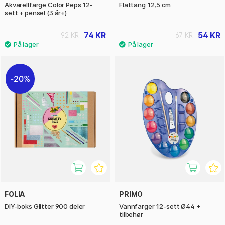
Akvarellfarge Color Peps 12-
Flattang 12,5 cm
sett + pensel (3 år+)
74 KR
54 KR
92 KR
67 KR
20%
FOLIA
PRIMO
DIY-boks Glitter 900 deler
Vannfarger 12-sett Ø44 +
tilbehør