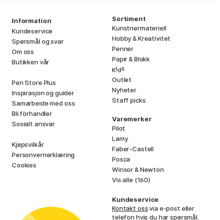
Sortiment
Information
Kunstnermateriell
Kundeservice
Hobby & Kreativitet
Spørsmål og svar
Penner
Om oss
Papir & Blokk
Butikken vår
i
s
K
d
Outlet
Pen Store Plus
Nyheter
Inspirasjon og guider
Staff picks
Samarbeide med oss
Bli förhandler
Varemerker
Sosialt ansvar
Pilot
Lamy
Kjøpsvilkår
Faber-Castell
Personvernerklæring
Posca
Cookies
Winsor & Newton
Vis alle (160)
Kundeservice
Kontakt oss
via e-post eller
telefon hvis du har spørsmål.