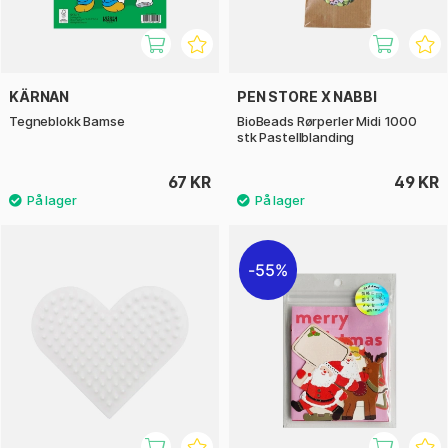
KÄRNAN
PEN STORE X NABBI
Tegneblokk Bamse
BioBeads Rørperler Midi 1000
stk Pastellblanding
67 KR
49 KR
55%