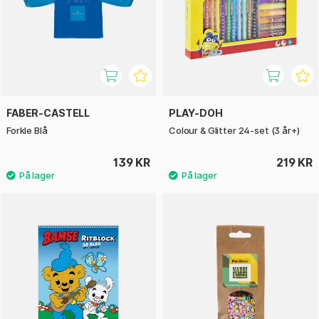
FABER-CASTELL
PLAY-DOH
Forkle Blå
Colour & Glitter 24-set (3 år+)
139 KR
219 KR