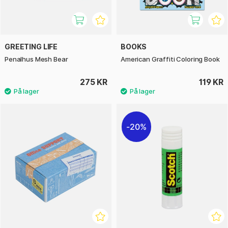
GREETING LIFE
BOOKS
Penalhus Mesh Bear
American Graffiti Coloring Book
275 KR
119 KR
20%