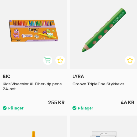
BIC
LYRA
Kids Visacolor XL Fiber-tip pens
Groove TripleOne Stykkevis
24-set
255 KR
46 KR