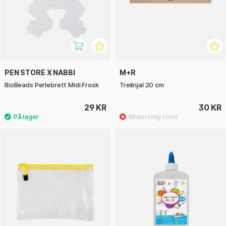
PEN STORE X NABBI
M+R
BioBeads Perlebrett Midi Frosk
Trelinjal 20 cm
29 KR
30 KR