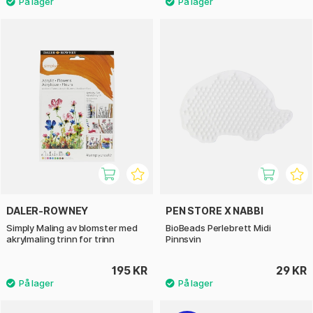
DALER-ROWNEY
PEN STORE X NABBI
Simply Maling av blomster med
BioBeads Perlebrett Midi
akrylmaling trinn for trinn
Pinnsvin
195 KR
29 KR