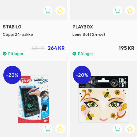
STABILO
PLAYBOX
Cappi 24-pakke
Leire Soft 24-set
264 KR
195 KR
329 KR
20%
20%