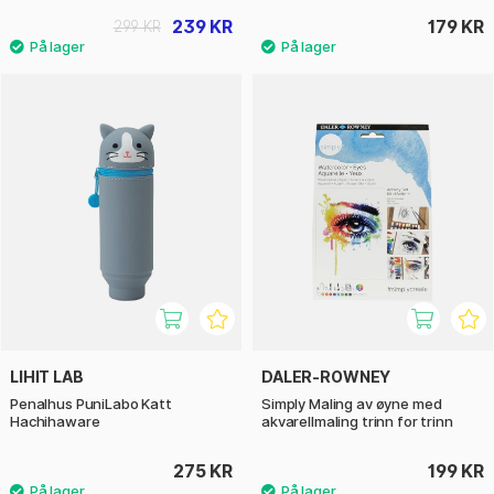
239 KR
179 KR
299 KR
LIHIT LAB
DALER-ROWNEY
Penalhus PuniLabo Katt
Simply Maling av øyne med
Hachihaware
akvarellmaling trinn for trinn
275 KR
199 KR