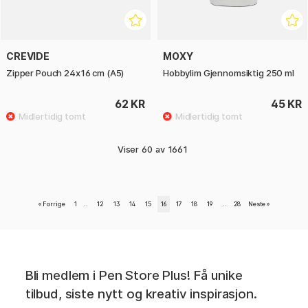
CREVIDE
MOXY
Zipper Pouch 24x16 cm (A5)
Hobbylim Gjennomsiktig 250 ml
62 KR
45 KR
Viser
60
av
1661
«
Forrige
1
..
12
13
14
15
16
17
18
19
..
28
Neste
»
Bli medlem i Pen Store Plus! Få unike
tilbud, siste nytt og kreativ inspirasjon.