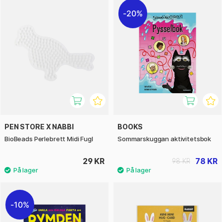
20%
PEN STORE X NABBI
BOOKS
BioBeads Perlebrett Midi Fugl
Sommarskuggan aktivitetsbok
29 KR
78 KR
98 KR
10%