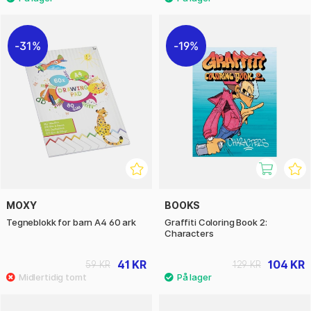
31%
19%
MOXY
BOOKS
Tegneblokk for barn A4 60 ark
Graffiti Coloring Book 2:
Characters
41 KR
104 KR
59 KR
129 KR