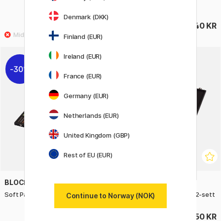
72-sett
Denmark (DKK)
156 KR
2940 KR
195 KR
Finland (EUR)
Ireland (EUR)
30%
France (EUR)
Germany (EUR)
Netherlands (EUR)
United Kingdom (GBP)
Rest of EU (EUR)
BLOCKX
BLOCKX
Soft Pastels Marine 72-sett
Soft Pastels Landscape 72-sett
Continue to Norway (NOK)
2065 KR
2950 KR
2950 KR