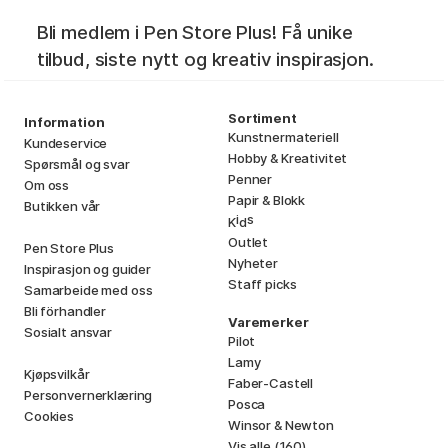
Bli medlem i Pen Store Plus! Få unike
tilbud, siste nytt og kreativ inspirasjon.
Sortiment
Information
Kunstnermateriell
Kundeservice
Hobby & Kreativitet
Spørsmål og svar
Penner
Om oss
Papir & Blokk
Butikken vår
i
s
K
d
Outlet
Pen Store Plus
Nyheter
Inspirasjon og guider
Staff picks
Samarbeide med oss
Bli förhandler
Varemerker
Sosialt ansvar
Pilot
Lamy
Kjøpsvilkår
Faber-Castell
Personvernerklæring
Posca
Cookies
Winsor & Newton
Vis alle (160)