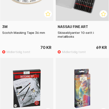
3M
NASSAU FINE ART
Scotch Masking Tape 36 mm
Skisseblyanter 10-sett i
metallboks
70 KR
69 KR