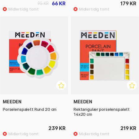
66 KR
179 KR
95 KR
MEEDEN
MEEDEN
Porselenspalett Rund 20 cm
Rektangulær porselenspalett
14x20 cm
239 KR
219 KR