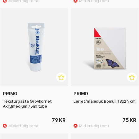
PRIMO
PRIMO
Teksturpasta Grovkornet
Lerret/maleduk Bomull 18x24 cm
Akrylmedium 75ml tube
79 KR
75 KR