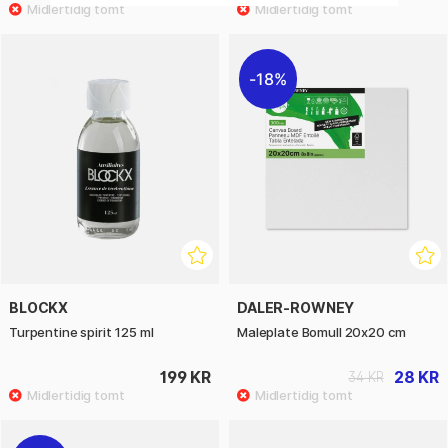
18%
BLOCKX
DALER-ROWNEY
Turpentine spirit 125 ml
Maleplate Bomull 20x20 cm
199 KR
28 KR
34 KR