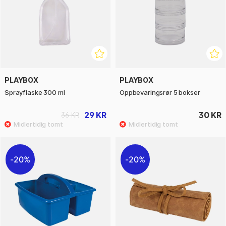
PLAYBOX
PLAYBOX
Sprayflaske 300 ml
Oppbevaringsrør 5 bokser
29 KR
30 KR
36 KR
20%
20%