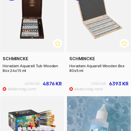
SCHMINCKE
SCHMINCKE
Horadam Aquarell Tub Wooden
Horadam Aquarell Wooden Box
Box 24x15 ml
80x5 ml
4876 KR
6393 KR
6095 KR
7990 KR