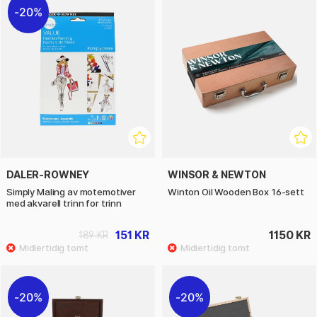
20%
DALER-ROWNEY
WINSOR & NEWTON
Simply Maling av motemotiver
Winton Oil Wooden Box 16-sett
med akvarell trinn for trinn
151 KR
1150 KR
189 KR
20%
20%