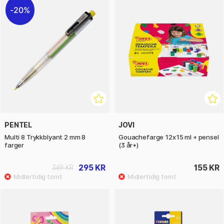
20%
PENTEL
JOVI
Multi 8 Trykkblyant 2 mm 8
Gouachefarge 12x15 ml + pensel
farger
(3 år+)
295 KR
155 KR
369 KR