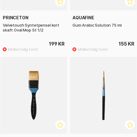
PRINCETON
AQUAFINE
Velvetouch Syntetpensel kort
Gum Arabic Solution 75 ml
skaft Oval Mop St 1/2
199 KR
155 KR