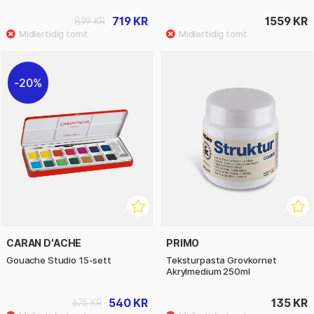
719 KR
1559 KR
899 KR
20%
CARAN D'ACHE
PRIMO
Gouache Studio 15-sett
Teksturpasta Grovkornet
Akrylmedium 250ml
540 KR
135 KR
675 KR