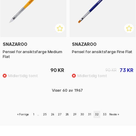
SNAZAROO
SNAZAROO
Pensel for ansiktsfarge Medium
Pensel for ansiktsfarge Fine Flat
Flat
90 KR
73 KR
90 KR
Viser
60
av
1967
«
Forrige
1
..
25
26
27
28
29
30
31
32
33
Neste
»