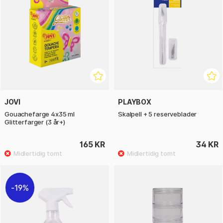
JOVI
PLAYBOX
Gouachefarge 4x35 ml
Skalpell + 5 reserveblader
Glitterfarger (3 år+)
165 KR
34 KR
19%