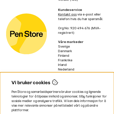
Kundeservice
Kontakt oss
via e-post eller
telefon hvis du har spørsmål.
Org No: 920 494 676 (MVA-
registrert)
Våre markeder
Sverige
Danmark
Finland
Frankrike
Irland
Nederland
Tyskland
UK
Vi bruker cookies
EU
Pen Store og samarbeidspartnere bruker cookies og lignende
* Spesifikke
fraktvilkår
gjelder for
teknologier for å tilpasse innhold og annonser, tilby funksjoner for
voluminøse varer.
sosiale medier og analysere trafikk. Vi kan dele informasjon for å
vise mer relevante annonser på nettstedet vårt og på andre
Betal enkelt
plattformer.