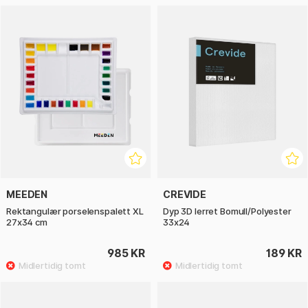
MEEDEN
CREVIDE
Rektangulær porselenspalett XL
Dyp 3D lerret Bomull/Polyester
27x34 cm
33x24
985 KR
189 KR