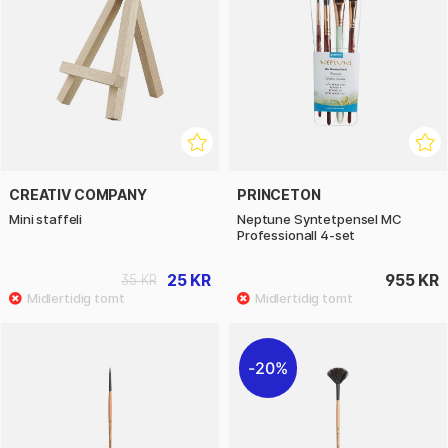
CREATIV COMPANY
PRINCETON
Mini staffeli
Neptune Syntetpensel MC
Professionall 4-set
25 KR
955 KR
35 KR
20%