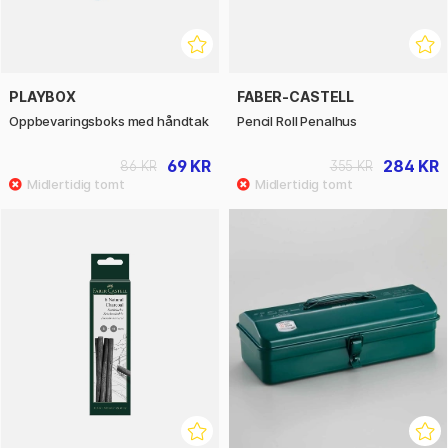
PLAYBOX
FABER-CASTELL
Oppbevaringsboks med håndtak
Pencil Roll Penalhus
69 KR
284 KR
86 KR
355 KR