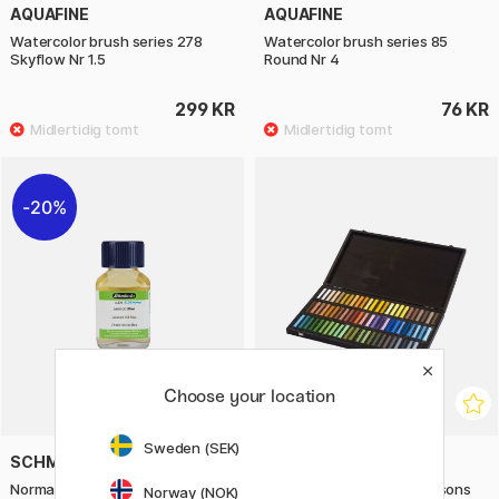
AQUAFINE
AQUAFINE
Watercolor brush series 278
Watercolor brush series 85
Skyflow Nr 1.5
Round Nr 4
299 KR
76 KR
20%
Choose your location
Sweden (SEK)
SCHMINCKE
BLOCKX
Norma Blue Linseed Oil 60 ml
Soft Pastels Sky and Seasons
Norway (NOK)