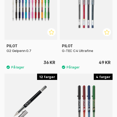
PILOT
PILOT
G2 Gelpenn 0.7
G-TEC C4 Ultrafine
36 KR
49 KR
12
4