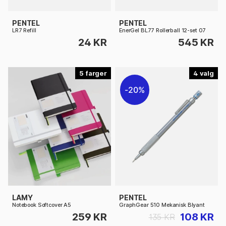
PENTEL
PENTEL
LR7 Refill
EnerGel BL77 Rollerball 12-set 07
24 KR
545 KR
5
4
20%
LAMY
PENTEL
Notebook Softcover A5
GraphGear 510 Mekanisk Blyant
259 KR
108 KR
135 KR