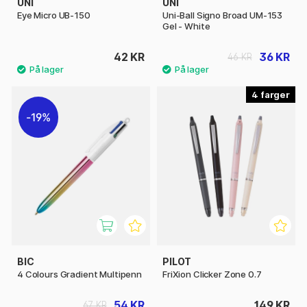
UNI
UNI
Eye Micro UB-150
Uni-Ball Signo Broad UM-153
Gel - White
42 KR
36 KR
46 KR
4
19%
BIC
PILOT
4 Colours Gradient Multipenn
FriXion Clicker Zone 0.7
54 KR
149 KR
67 KR