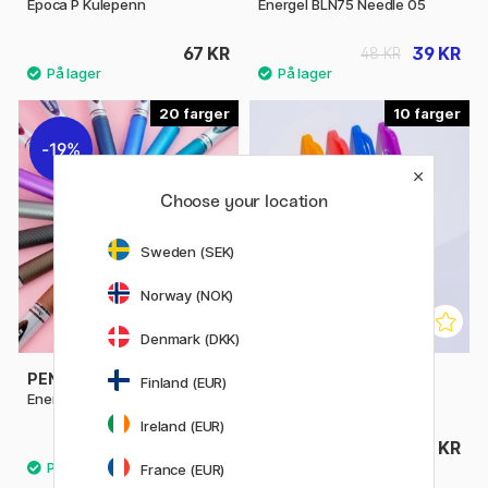
Epoca P Kulepenn
Energel BLN75 Needle 05
67 KR
39 KR
48 KR
20
10
19%
Choose your location
Sweden (SEK)
Norway (NOK)
Denmark (DKK)
PENTEL
PILOT
Finland (EUR)
EnerGel BL77 Rollerball 07
FriXion Ball 0.7
Ireland (EUR)
39 KR
49 KR
48 KR
France (EUR)