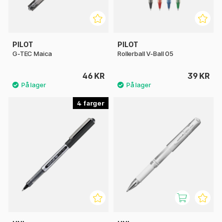
PILOT
PILOT
G-TEC Maica
Rollerball V-Ball 05
46 KR
39 KR
4