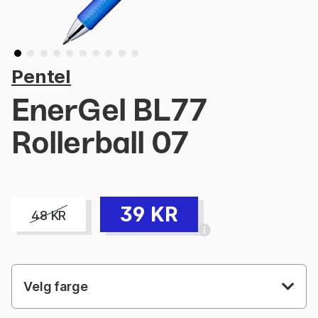
Pentel
EnerGel BL77
Rollerball 07
39
KR
48
KR
Velg farge