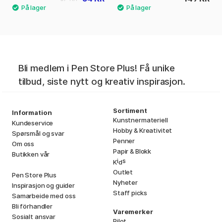
Bli medlem i Pen Store Plus! Få unike
tilbud, siste nytt og kreativ inspirasjon.
Sortiment
Information
Kunstnermateriell
Kundeservice
Hobby & Kreativitet
Spørsmål og svar
Penner
Om oss
Papir & Blokk
Butikken vår
i
s
K
d
Outlet
Pen Store Plus
Nyheter
Inspirasjon og guider
Staff picks
Samarbeide med oss
Bli förhandler
Varemerker
Sosialt ansvar
Pilot