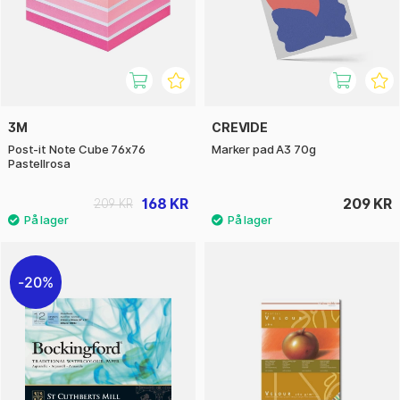
3M
CREVIDE
Post-it Note Cube 76x76
Marker pad A3 70g
Pastellrosa
168 KR
209 KR
209 KR
20%