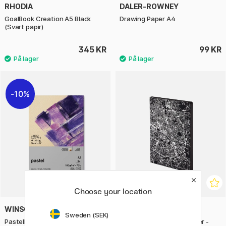
RHODIA
DALER-ROWNEY
GoalBook Creation A5 Black
Drawing Paper A4
(Svart papir)
345 KR
99 KR
10%
Choose your location
WINSOR & NEWTON
NUUNA
Sweden (SEK)
Pastellblokk Earth A3 160g
Notebook Graphic Traveller -