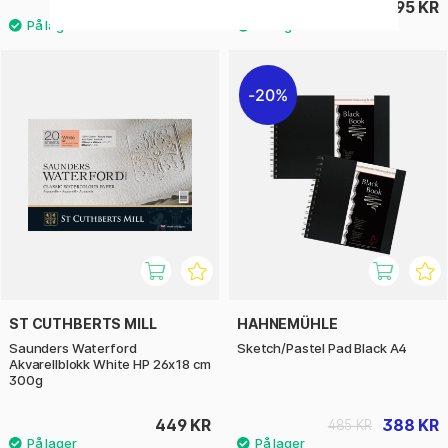
359 KR
195 KR
20%
ST CUTHBERTS MILL
HAHNEMÜHLE
Saunders Waterford
Sketch/Pastel Pad Black A4
Akvarellblokk White HP 26x18 cm
300g
449 KR
388 KR
485 KR