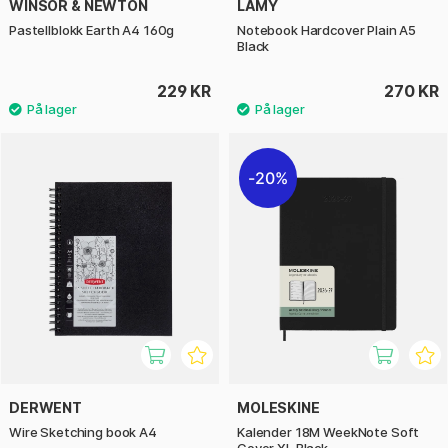
WINSOR & NEWTON
LAMY
Pastellblokk Earth A4 160g
Notebook Hardcover Plain A5
Black
229 KR
270 KR
20%
DERWENT
MOLESKINE
Wire Sketching book A4
Kalender 18M WeekNote Soft