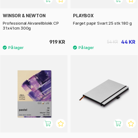
WINSOR & NEWTON
PLAYBOX
Professional Akvarellblokk CP
Farget papir Svart 25 stk 180 g
31x41cm 300g
919 KR
44 KR
54 KR