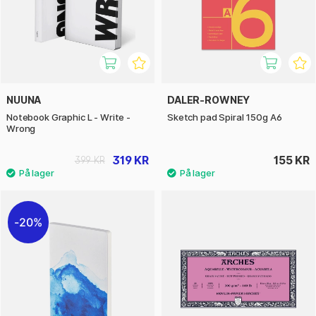
NUUNA
DALER-ROWNEY
Notebook Graphic L - Write -
Sketch pad Spiral 150g A6
Wrong
319 KR
155 KR
399 KR
20%