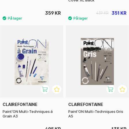
Cover XL Black
359 KR
351 KR
439 KR
CLAIREFONTAINE
CLAIREFONTAINE
Paint'ON Multi-Techniques á
Paint'ON Multi-Techniques Gris
Grain A3
A5
495 KR
135 KR