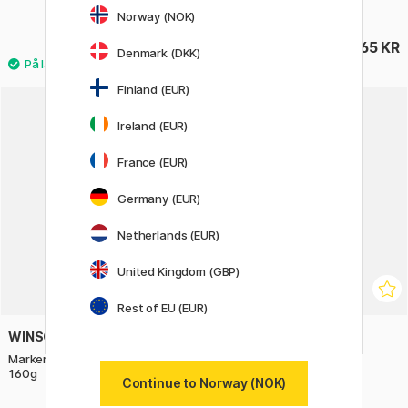
Nightflight Paris Silver
Norway (NOK)
341 KR
365 KR
379 KR
Denmark (DKK)
Finland (EUR)
Ireland (EUR)
France (EUR)
Germany (EUR)
Netherlands (EUR)
United Kingdom (GBP)
Rest of EU (EUR)
WINSOR & NEWTON
HAHNEMÜHLE
Markerblokk Heavyweight A3
Creativ Sketch pad A4
160g
Continue to Norway (NOK)