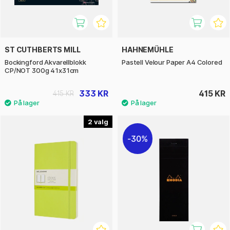
ST CUTHBERTS MILL
HAHNEMÜHLE
Bockingford Akvarellblokk
Pastell Velour Paper A4 Colored
CP/NOT 300g 41x31cm
333 KR
415 KR
415 KR
2
30%