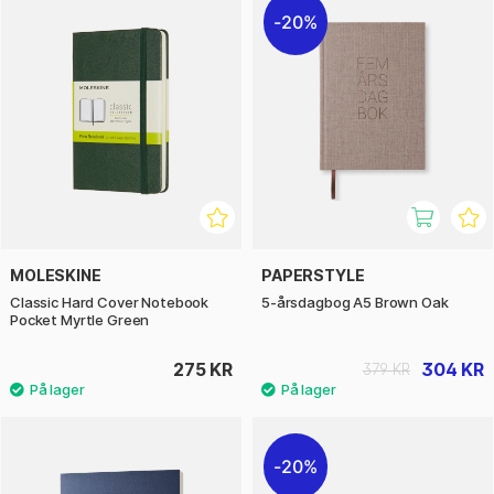
20%
MOLESKINE
PAPERSTYLE
Classic Hard Cover Notebook
5-årsdagbog A5 Brown Oak
Pocket Myrtle Green
275 KR
304 KR
379 KR
20%