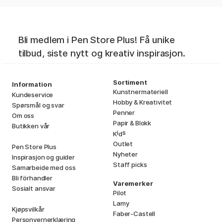
Bli medlem i Pen Store Plus! Få unike
tilbud, siste nytt og kreativ inspirasjon.
Sortiment
Information
Kunstnermateriell
Kundeservice
Hobby & Kreativitet
Spørsmål og svar
Penner
Om oss
Papir & Blokk
Butikken vår
i
s
K
d
Outlet
Pen Store Plus
Nyheter
Inspirasjon og guider
Staff picks
Samarbeide med oss
Bli förhandler
Varemerker
Sosialt ansvar
Pilot
Lamy
Kjøpsvilkår
Faber-Castell
Personvernerklæring