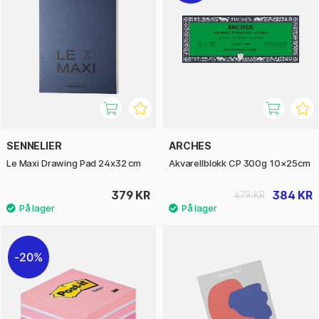
SENNELIER
ARCHES
Le Maxi Drawing Pad 24x32 cm
Akvarellblokk CP 300g 10×25cm
379 KR
384 KR
479 KR
20%