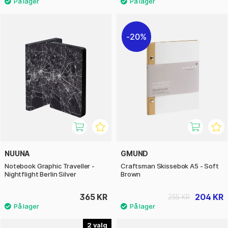
20%
NUUNA
GMUND
Notebook Graphic Traveller -
Craftsman Skissebok A5 - Soft
Nightflight Berlin Silver
Brown
365 KR
204 KR
255 KR
2