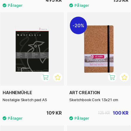
20%
HAHNEMÜHLE
ART CREATION
Nostalgie Sketch pad A5
Sketchbook Cork 13x21 cm
109 KR
100 KR
125 KR