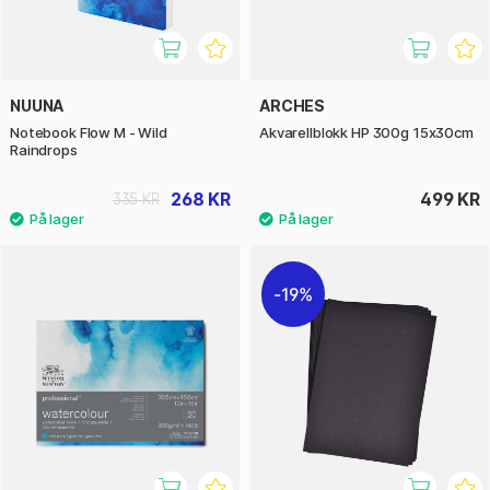
NUUNA
ARCHES
Notebook Flow M - Wild
Akvarellblokk HP 300g 15x30cm
Raindrops
268 KR
499 KR
335 KR
19%