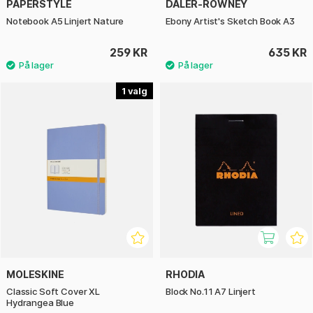
PAPERSTYLE
DALER-ROWNEY
Notebook A5 Linjert Nature
Ebony Artist's Sketch Book A3
259 KR
635 KR
1
MOLESKINE
RHODIA
Classic Soft Cover XL
Block No.11 A7 Linjert
Hydrangea Blue