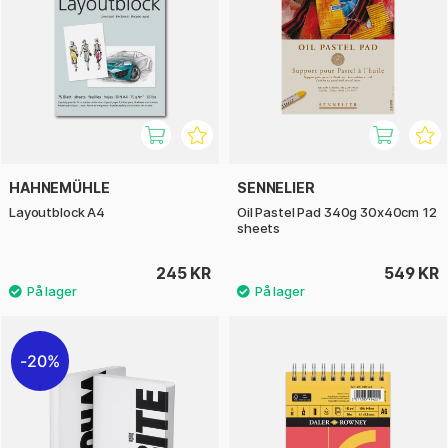
HAHNEMÜHLE
SENNELIER
Layoutblock A4
Oil Pastel Pad 340g 30x40cm 12
sheets
245 KR
549 KR
20%