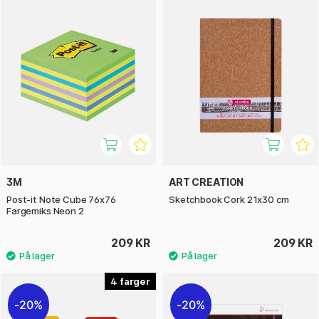
3M
ART CREATION
Post-it Note Cube 76x76
Sketchbook Cork 21x30 cm
Fargemiks Neon 2
209 KR
209 KR
4
20%
20%