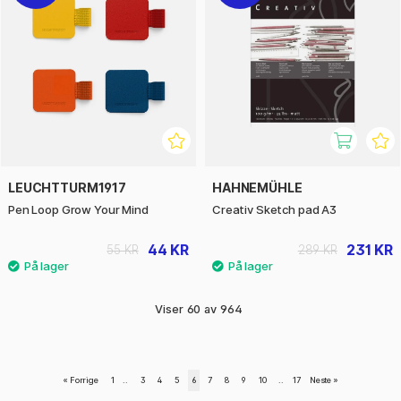
LEUCHTTURM1917
HAHNEMÜHLE
Pen Loop Grow Your Mind
Creativ Sketch pad A3
44 KR
231 KR
55 KR
289 KR
Viser
60
av
964
«
Forrige
1
..
3
4
5
6
7
8
9
10
..
17
Neste
»