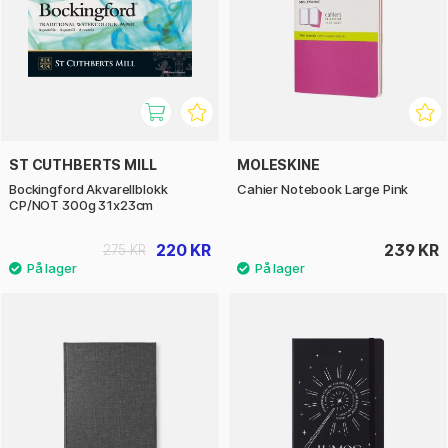
ST CUTHBERTS MILL
MOLESKINE
Bockingford Akvarellblokk
Cahier Notebook Large Pink
CP/NOT 300g 31x23cm
220 KR
239 KR
275 KR