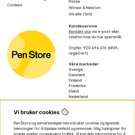
Posca
Cookies
Winsor & Newton
Vis alle (160)
Kundeservice
Kontakt oss
via e-post eller
telefon hvis du har spørsmål.
Org No: 920 494 676 (MVA-
registrert)
Våre markeder
Sverige
Danmark
Finland
Frankrike
Irland
Nederland
Tyskland
UK
Vi bruker cookies
EU
Pen Store og samarbeidspartnere bruker cookies og lignende
* Spesifikke
fraktvilkår
gjelder for
teknologier for å tilpasse innhold og annonser, tilby funksjoner for
voluminøse varer.
sosiale medier og analysere trafikk. Vi kan dele informasjon for å