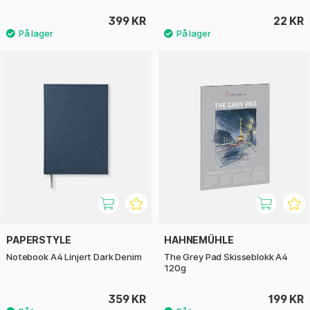
399 KR
22 KR
PAPERSTYLE
HAHNEMÜHLE
Notebook A4 Linjert Dark Denim
The Grey Pad Skisseblokk A4
120g
359 KR
199 KR