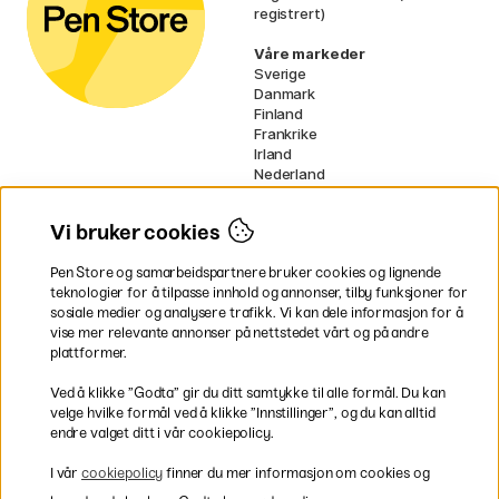
registrert)
Våre markeder
Sverige
Danmark
Finland
Frankrike
Irland
Nederland
Tyskland
UK
Vi bruker cookies
EU
Pen Store og samarbeidspartnere bruker cookies og lignende
* Spesifikke
fraktvilkår
gjelder for
teknologier for å tilpasse innhold og annonser, tilby funksjoner for
voluminøse varer.
sosiale medier og analysere trafikk. Vi kan dele informasjon for å
vise mer relevante annonser på nettstedet vårt og på andre
Betal enkelt
plattformer.
Ved å klikke ”Godta” gir du ditt samtykke til alle formål. Du kan
velge hvilke formål ved å klikke ”Innstillinger”, og du kan alltid
endre valget ditt i vår cookiepolicy.
Rask og smidig levering
I vår
cookiepolicy
finner du mer informasjon om cookies og