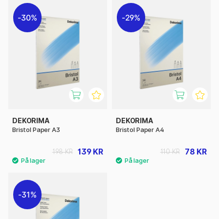
30%
29%
DEKORIMA
DEKORIMA
Bristol Paper A3
Bristol Paper A4
139 KR
78 KR
198 KR
110 KR
31%