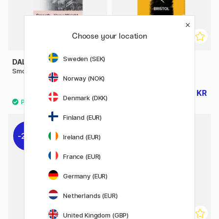
Choose your location
Sweden (SEK)
DALER-ROWNEY
CANSON
Smooth HeavyWeight A4
XL Bristol 180g A4
Norway (NOK)
148 KR
140 KR
185 KR
175 KR
Denmark (DKK)
Finland (EUR)
20%
20%
Ireland (EUR)
France (EUR)
Germany (EUR)
Netherlands (EUR)
United Kingdom (GBP)