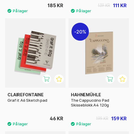
185 KR
111 KR
139 KR
20%
CLAIREFONTAINE
HAHNEMÜHLE
Graf it A6 Sketch pad
The Cappuccino Pad
Skisseblokk A4 120g
46 KR
159 KR
199 KR