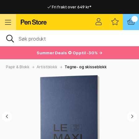
Fri frakt over 649 kr*
Raskt til dør eller utleveringssted
Raskt til dør eller utleveringssted
Fri frakt over 649 kr*
Summer Deals
🌻 Opptil -30% →
Papir & Blokk
Artistblokk
Tegne- og skisseblokk