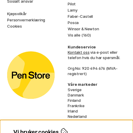
Sosialt ansvar
Pilot
Lamy
Kjøpsvilkår
Faber-Castell
Personvernerklæring
Posca
Cookies
Winsor & Newton
Vis alle (160)
Kundeservice
Kontakt oss
via e-post eller
telefon hvis du har spørsmål.
Org No: 920 494 676 (MVA-
registrert)
Våre markeder
Sverige
Danmark
Finland
Frankrike
Irland
Nederland
Tyskland
UK
Vi bruker cookies
EU