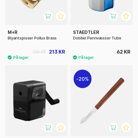
M+R
STAEDTLER
Blyantspisser Pollux Brass
Dobbel Pennvæsser Tube
213 KR
62 KR
265 KR
20%