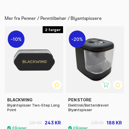
Mer fra
Penner / Penntilbehør / Blyantspissere
2
10%
20%
BLACKWING
PEN STORE
Blyantspisser Two-Step Long
Elektrisk/Batteridrevet
Point
Blyantspisser
243 KR
188 KR
269 KR
235 KR