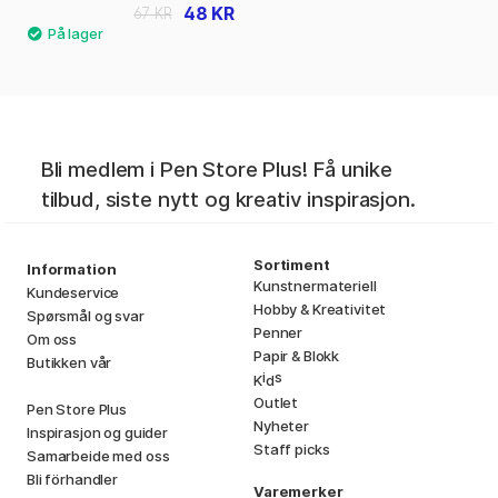
48 KR
67 KR
Bli medlem i Pen Store Plus! Få unike
tilbud, siste nytt og kreativ inspirasjon.
Sortiment
Information
Kunstnermateriell
Kundeservice
Hobby & Kreativitet
Spørsmål og svar
Penner
Om oss
Papir & Blokk
Butikken vår
i
s
K
d
Outlet
Pen Store Plus
Nyheter
Inspirasjon og guider
Staff picks
Samarbeide med oss
Bli förhandler
Varemerker