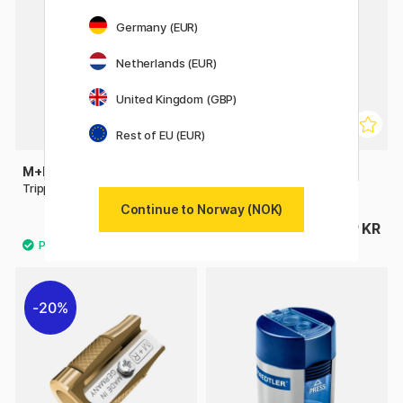
Germany (EUR)
Netherlands (EUR)
United Kingdom (GBP)
Rest of EU (EUR)
M+R
M+R
Tripple blyantspisser metal
Die-Cast Case Sharpener
Continue to Norway (NOK)
46 KR
809 KR
20%