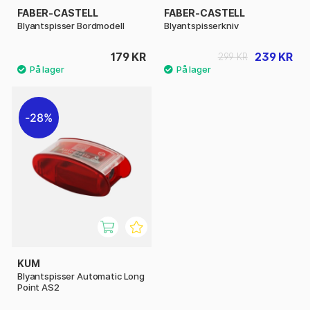
FABER-CASTELL
FABER-CASTELL
Blyantspisser Bordmodell
Blyantspisserkniv
179 KR
239 KR
299 KR
28%
KUM
Blyantspisser Automatic Long
Point AS2