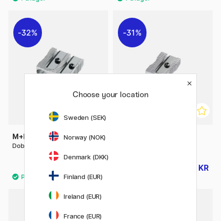
32%
31%
Choose your location
Sweden (SEK)
M+R
M+R
Norway (NOK)
Dobbel Blyantspisser metal
Blyantspisser metall
Denmark (DKK)
15 KR
11 KR
22 KR
16 KR
Finland (EUR)
Ireland (EUR)
France (EUR)