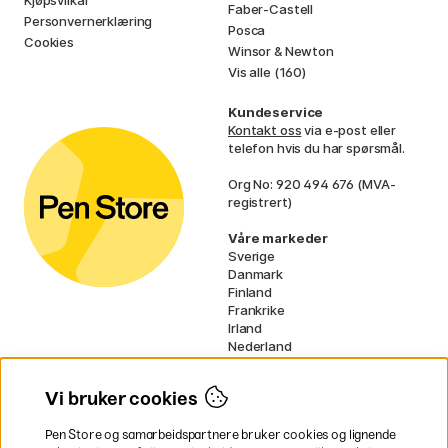
Faber-Castell
Personvernerklæring
Posca
Cookies
Winsor & Newton
Vis alle (160)
Kundeservice
Kontakt oss
via e-post eller
telefon hvis du har spørsmål.
Org No: 920 494 676 (MVA-
registrert)
Våre markeder
Sverige
Danmark
Finland
Frankrike
Irland
Nederland
Tyskland
UK
Vi bruker cookies
EU
Pen Store og samarbeidspartnere bruker cookies og lignende
* Spesifikke
fraktvilkår
gjelder for