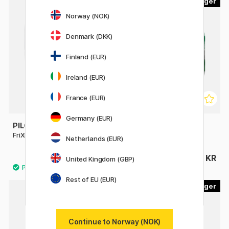
7
12
Norway (NOK)
Denmark (DKK)
Finland (EUR)
Ireland (EUR)
France (EUR)
Germany (EUR)
PILOT
PILOT
FriXion Point 0.5
G2 Gelpenn 0.7
Netherlands (EUR)
49 KR
36 KR
United Kingdom (GBP)
Rest of EU (EUR)
4
12
Continue to Norway (NOK)