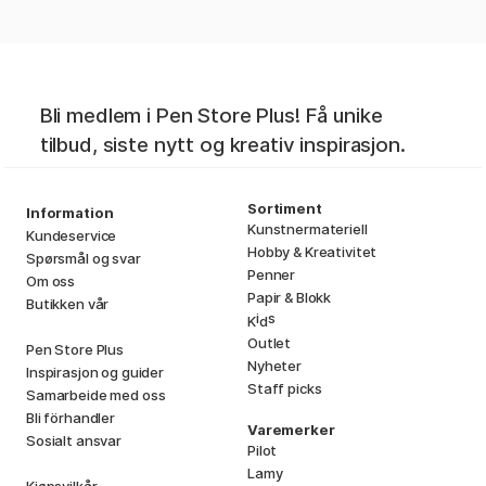
Bli medlem i Pen Store Plus! Få unike
tilbud, siste nytt og kreativ inspirasjon.
Sortiment
Information
Kunstnermateriell
Kundeservice
Hobby & Kreativitet
Spørsmål og svar
Penner
Om oss
Papir & Blokk
Butikken vår
i
s
K
d
Outlet
Pen Store Plus
Nyheter
Inspirasjon og guider
Staff picks
Samarbeide med oss
Bli förhandler
Varemerker
Sosialt ansvar
Pilot
Lamy
Kjøpsvilkår