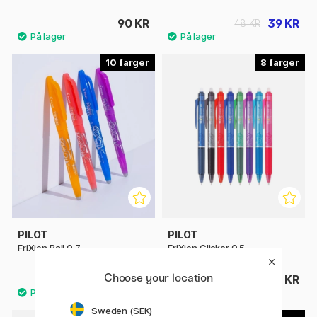
90 KR
39 KR
48 KR
10
8
PILOT
PILOT
FriXion Ball 0.7
FriXion Clicker 0.5
Choose your location
49 KR
49 KR
Sweden (SEK)