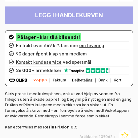
LEGG I HANDLEKURVEN
Fri frakt over 649 kr*. Les mer
om levering
90 dager åpent kjøp som
medlem
Kontakt kundeservice
ved spørsmål
26 000+
anmeldelser
Skriv presist med kulespissen, visk ut ved hjelp av varmen fra
friksjon uten å skade papiret, og begynn på nytt igjen med en gang.
FriXion er Pilots kulepenn med blekk som kan viskes ut. En
fornøyelse å skrive med – en fornøyelse å viske med! Visketuppen
er evigvarende. Pennekropp i samme farge som blekket.
Kan etterfylles med
Refill FriXion 0.5
Artikkelnr:
109062_r