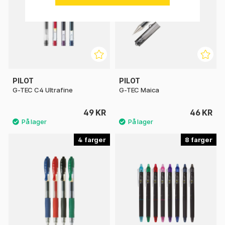
PILOT
PILOT
G-TEC C4 Ultrafine
G-TEC Maica
49 KR
46 KR
4
8