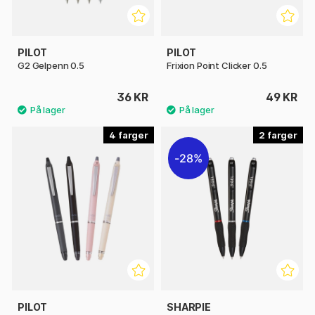
PILOT
PILOT
G2 Gelpenn 0.5
Frixion Point Clicker 0.5
36 KR
49 KR
4
2
28%
PILOT
SHARPIE