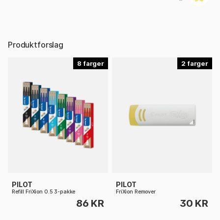
Produktforslag
8
2
PILOT
PILOT
Refill FriXion 0.5 3-pakke
FriXion Remover
86 KR
30 KR