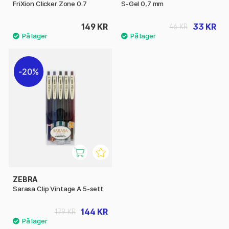
FriXion Clicker Zone 0.7
S-Gel 0,7 mm
149 KR
33 KR
46 KR
20%
ZEBRA
Sarasa Clip Vintage A 5-sett
144 KR
179 KR