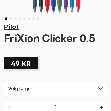
Pilot
FriXion Clicker 0.5
49
KR
Velg farge