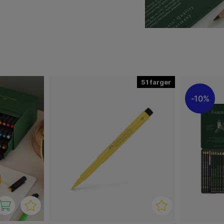
 svært lysbestandig blekk
egnepenn. Ideell til
ag samt til kombinerte
skissering, maling og
unstnere og er kjent for sin
51
10%