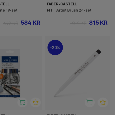
STELL
FABER-CASTELL
ite 19-set
PITT Artist Brush 24-set
584 KR
815 KR
649 KR
1019 KR
20%