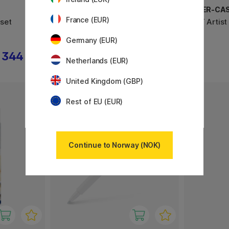
FABER-CASTELL
FABER-CA
France (EUR)
set
PITT Artist 8-pakning
PITT Artis
Germany (EUR)
344 KR
339 KR
Netherlands (EUR)
United Kingdom (GBP)
Rest of EU (EUR)
Continue to Norway (NOK)