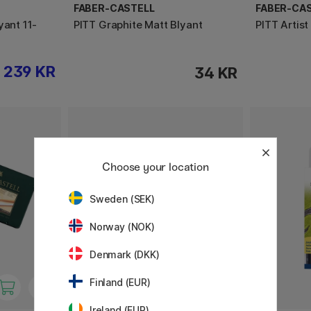
FABER-CASTELL
FABER-CA
yant 11-
PITT Graphite Matt Blyant
PITT Artist
239 KR
34 KR
Choose your location
Sweden (SEK)
Norway (NOK)
Denmark (DKK)
Finland (EUR)
Ireland (EUR)