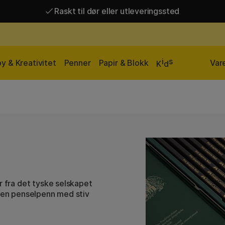
Raskt til dør eller utleveringssted
Raskt til dør eller utleveringssted
Fri frakt over 649 kr*
i
s
y & Kreativitet
Penner
Papir & Blokk
Var
K
d
r fra det tyske selskapet
, en penselpenn med stiv