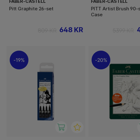
FABER-CASTELL
FABER-CASTELL
Pitt Graphite 26-set
PITT Artist Brush 90
Case
648 KR
809 KR
5399 KR
19%
20%