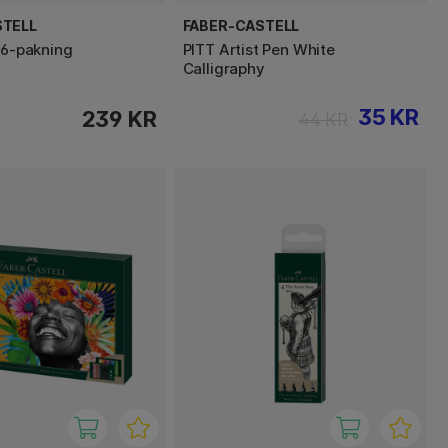
STELL
FABER-CASTELL
 6-pakning
PITT Artist Pen White
Calligraphy
35 KR
239 KR
44 KR