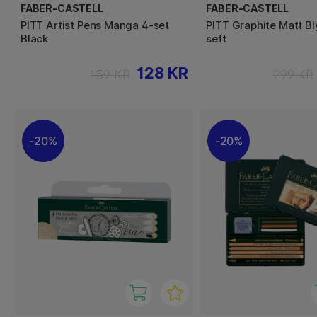
FABER-CASTELL
FABER-CASTELL
PITT Artist Pens Manga 4-set
PITT Graphite Matt Bl
Black
sett
128 KR
159 KR
299 KR
20%
20%