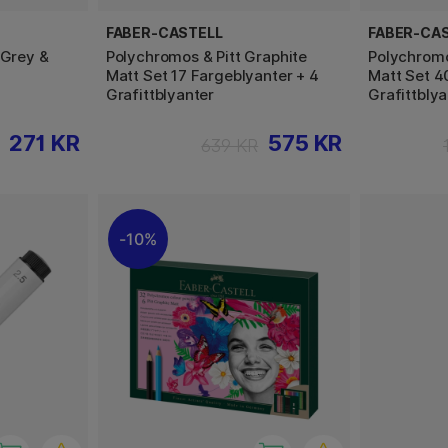
FABER-CASTELL
FABER-CA
 Grey &
Polychromos & Pitt Graphite
Polychromo
Matt Set 17 Fargeblyanter + 4
Matt Set 4
Grafittblyanter
Grafittblya
271 KR
575 KR
639 KR
10%