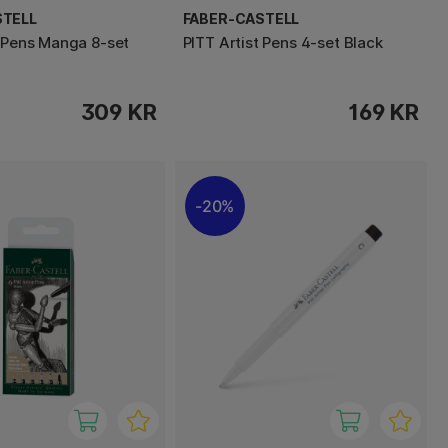
STELL
FABER-CASTELL
t Pens Manga 8-set
PITT Artist Pens 4-set Black
309 KR
169 KR
20%