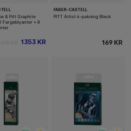
STELL
FABER-CASTELL
s & Pitt Graphite
PITT Artist 4-pakning Black
0 Fargeblyanter + 8
nter
1353 KR
169 KR
1690 KR