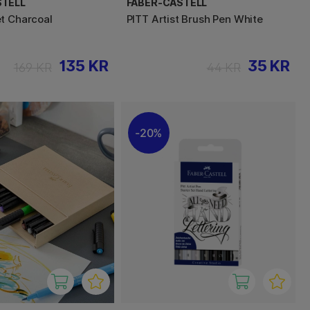
STELL
FABER-CASTELL
t Charcoal
PITT Artist Brush Pen White
135 KR
35 KR
169 KR
44 KR
20%