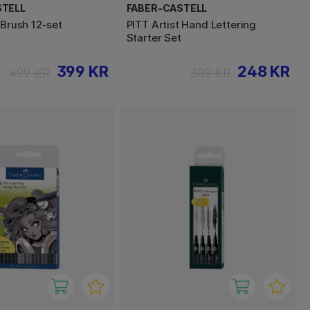
STELL
FABER-CASTELL
 Brush 12-set
PITT Artist Hand Lettering
Starter Set
399 KR
248 KR
499 KR
309 KR