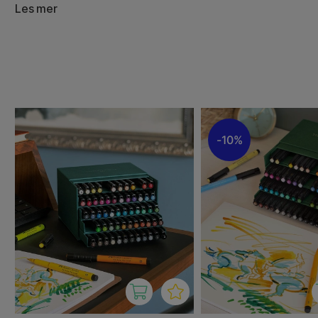
PITT Artist Brush kombinerer fordelene ved vannfast og
Les mer
med de praktiske fordelene ved en pålitelig og moderne t
tegning, skriving, moteskisser og illustrasjoner av alle sl
teknikker.
PITT Artist-serien kan brukes til en rekke teknikker som 
kalligrafi. De egner seg for både profesjonelle og hobbyk
høye kvalitet og holdbarhet.
10%