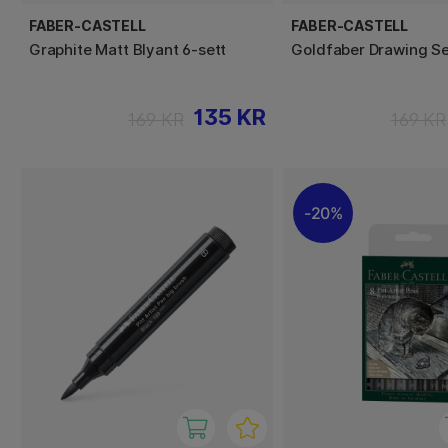
FABER-CASTELL
FABER-CASTELL
Graphite Matt Blyant 6-sett
Goldfaber Drawing Se
135 KR
169 KR
169 KR
20%