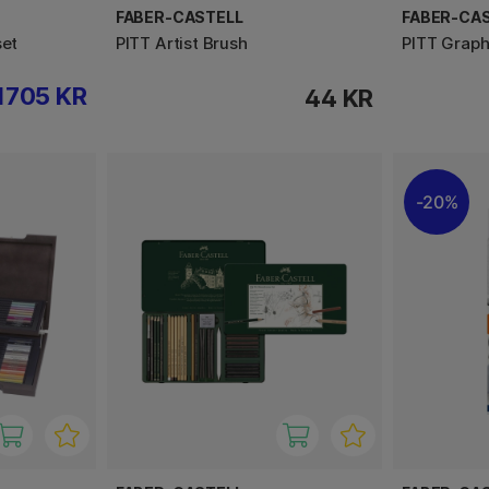
FABER-CASTELL
FABER-CA
set
PITT Artist Brush
PITT Graph
1705 KR
44 KR
20%