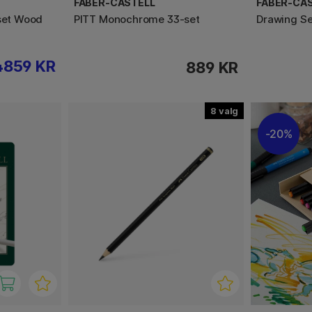
FABER-CASTELL
FABER-CA
-set Wood
PITT Monochrome 33-set
Drawing Se
4859 KR
889 KR
8
20%