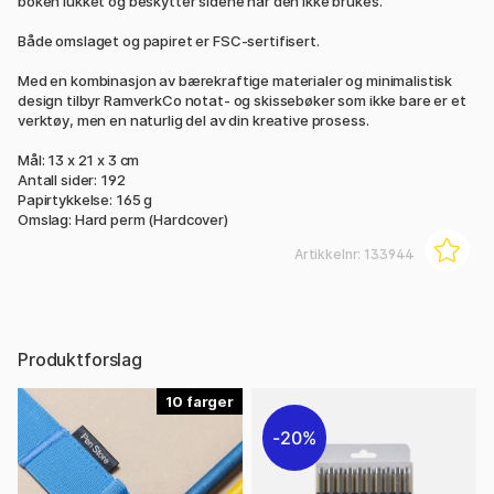
boken lukket og beskytter sidene når den ikke brukes.
Både omslaget og papiret er FSC-sertifisert.
Med en kombinasjon av bærekraftige materialer og minimalistisk
design tilbyr RamverkCo notat- og skissebøker som ikke bare er et
verktøy, men en naturlig del av din kreative prosess.
Mål: 13 x 21 x 3 cm
Antall sider: 192
Papirtykkelse: 165 g
Omslag: Hard perm (Hardcover)
Artikkelnr:
133944
Produktforslag
10
20%