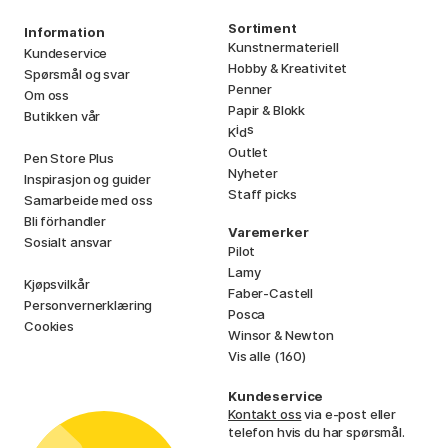
Sortiment
Information
Kunstnermateriell
Kundeservice
Hobby & Kreativitet
Spørsmål og svar
Penner
Om oss
Papir & Blokk
Butikken vår
i
s
K
d
Outlet
Pen Store Plus
Nyheter
Inspirasjon og guider
Staff picks
Samarbeide med oss
Bli förhandler
Varemerker
Sosialt ansvar
Pilot
Lamy
Kjøpsvilkår
Faber-Castell
Personvernerklæring
Posca
Cookies
Winsor & Newton
Vis alle (160)
Kundeservice
Kontakt oss
via e-post eller
telefon hvis du har spørsmål.