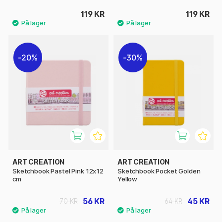
119 KR
119 KR
20%
30%
ART CREATION
ART CREATION
Sketchbook Pastel Pink 12x12
Sketchbook Pocket Golden
cm
Yellow
56 KR
45 KR
70 KR
64 KR