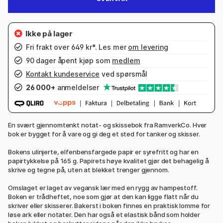
Fri frakt over 649 kr*. Les mer
om levering
90 dager åpent kjøp som
medlem
Kontakt kundeservice
ved spørsmål
26 000+
anmeldelser
En svært gjennomtenkt notat- og skissebok fra RamverkCo. Hver
bok er bygget for å vare og gi deg et sted for tanker og skisser.
Bokens ulinjerte, elfenbensfargede papir er syrefritt og har en
papirtykkelse på 165 g. Papirets høye kvalitet gjør det behagelig å
skrive og tegne på, uten at blekket trenger gjennom.
Omslaget er laget av vegansk lær med en rygg av hampestoff.
Boken er trådheftet, noe som gjør at den kan ligge flatt når du
skriver eller skisserer. Bakerst i boken finnes en praktisk lomme for
løse ark eller notater. Den har også et elastisk bånd som holder