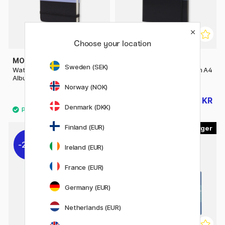
Choose your location
MOLESKINE
MOLESKINE
Sweden (SEK)
Watercolor ART collection
Sketchbook ART collection A4
Album Pocket Black
Black
Norway (NOK)
310 KR
399 KR
498 KR
Denmark (DKK)
Finland (EUR)
4
5
20%
20%
Ireland (EUR)
France (EUR)
Germany (EUR)
Netherlands (EUR)