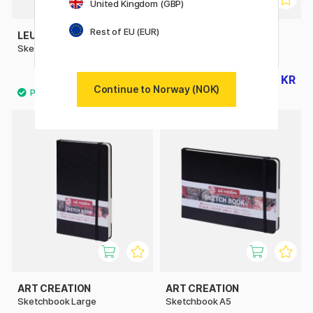
United Kingdom (GBP)
Rest of EU (EUR)
LEUCHTTURM1917
LEUCHTTURM1917
Sketchbook Square
Sketchbook A5 Medium
288 KR
253 KR
359 KR
315 KR
Continue to Norway (NOK)
ART CREATION
ART CREATION
Sketchbook Large
Sketchbook A5