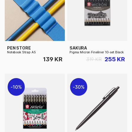
PEN STORE
SAKURA
Notebook Strap A5
Pigma Micron Fineliner 10-set Black
139 KR
255 KR
319 KR
10%
30%