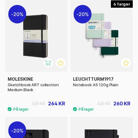
6
20%
20%
MOLESKINE
LEUCHTTURM1917
Sketchbook ART collection
Notebook A5 120g Plain
Medium Black
264 KR
260 KR
329 KR
325 KR
20%