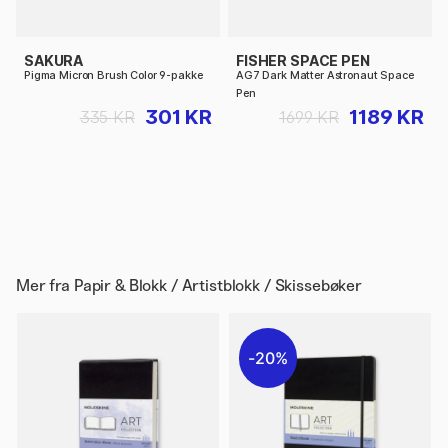
SAKURA
FISHER SPACE PEN
Pigma Micron Brush Color 9-pakke
AG7 Dark Matter Astronaut Space
Pen
301 KR
1189 KR
335 KR
1699 KR
Mer fra
Papir & Blokk / Artistblokk / Skissebøker
20%