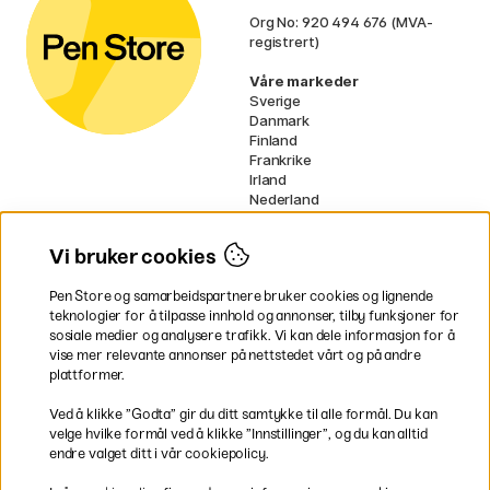
Org No: 920 494 676 (MVA-
registrert)
Våre markeder
Sverige
Danmark
Finland
Frankrike
Irland
Nederland
Tyskland
UK
Vi bruker cookies
EU
Pen Store og samarbeidspartnere bruker cookies og lignende
* Spesifikke
fraktvilkår
gjelder for
teknologier for å tilpasse innhold og annonser, tilby funksjoner for
voluminøse varer.
sosiale medier og analysere trafikk. Vi kan dele informasjon for å
vise mer relevante annonser på nettstedet vårt og på andre
Betal enkelt
plattformer.
Ved å klikke ”Godta” gir du ditt samtykke til alle formål. Du kan
velge hvilke formål ved å klikke ”Innstillinger”, og du kan alltid
endre valget ditt i vår cookiepolicy.