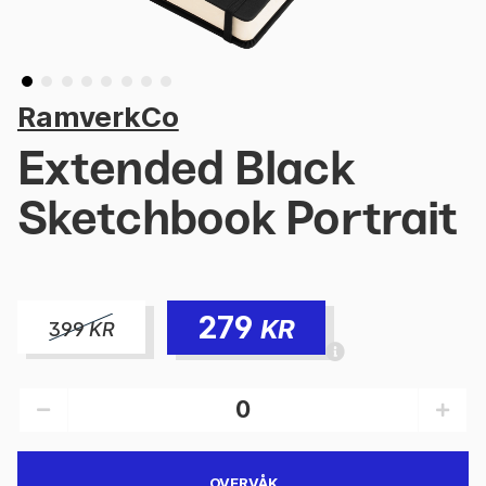
RamverkCo
Extended Black
Sketchbook Portrait
279
KR
399
KR
OVERVÅK