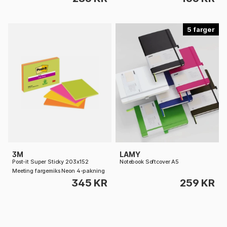
5
3M
LAMY
Post‑it Super Sticky 203x152
Notebook Softcover A5
Meeting fargemiks Neon 4‑pakning
345 KR
259 KR