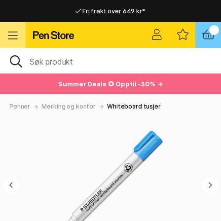
Fri frakt over 649 kr*
Raskt til dør eller utleveringssted
Raskt til dør eller utleveringssted
Fri frakt over 649 kr*
Summer Deals
🌻 Opptil -30% →
Penner
Merking og kontor
Whiteboard tusjer