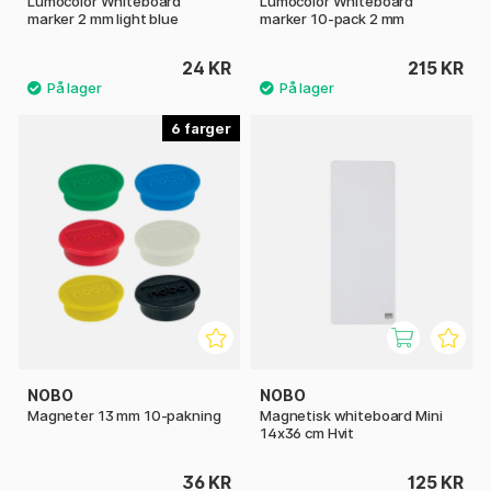
Lumocolor Whiteboard
Lumocolor Whiteboard
marker 2 mm light blue
marker 10-pack 2 mm
24 KR
215 KR
6
NOBO
NOBO
Magneter 13 mm 10-pakning
Magnetisk whiteboard Mini
14x36 cm Hvit
36 KR
125 KR