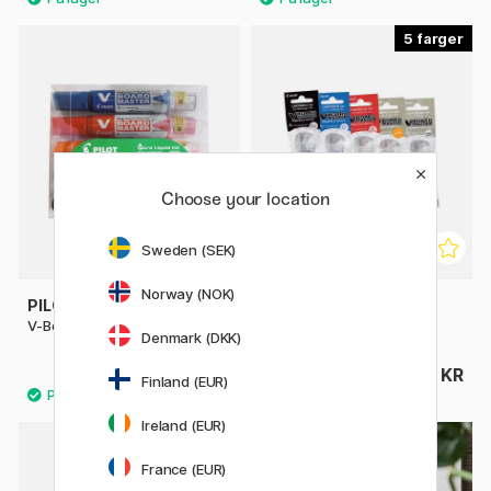
5
Choose your location
Sweden (SEK)
Norway (NOK)
PILOT
PILOT
V-Board Master Round 5-set
V-Board Master Refill
Denmark (DKK)
125 KR
22 KR
Finland (EUR)
Ireland (EUR)
France (EUR)