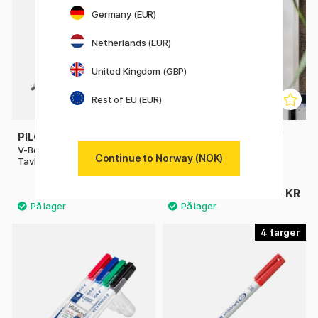
Germany (EUR)
Netherlands (EUR)
United Kingdom (GBP)
Rest of EU (EUR)
PILOT
PILOT
V-Board Master S Magnet +
Whiteboard Kit
Continue to Norway (NOK)
Tavleviskelær
(Pens+Holder+Eraser)
40 KR
495 KR
4