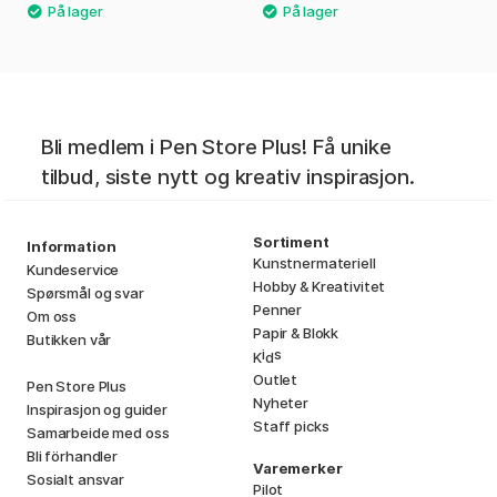
Bli medlem i Pen Store Plus! Få unike
tilbud, siste nytt og kreativ inspirasjon.
Sortiment
Information
Kunstnermateriell
Kundeservice
Hobby & Kreativitet
Spørsmål og svar
Penner
Om oss
Papir & Blokk
Butikken vår
i
s
K
d
Outlet
Pen Store Plus
Nyheter
Inspirasjon og guider
Staff picks
Samarbeide med oss
Bli förhandler
Varemerker
Sosialt ansvar
Pilot