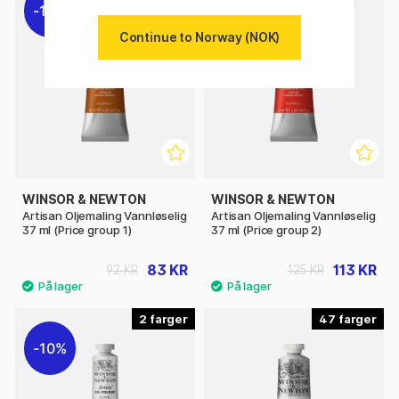
10%
10%
Continue to Norway (NOK)
WINSOR & NEWTON
WINSOR & NEWTON
Artisan Oljemaling Vannløselig
Artisan Oljemaling Vannløselig
37 ml (Price group 1)
37 ml (Price group 2)
83 KR
113 KR
92 KR
125 KR
2
47
10%