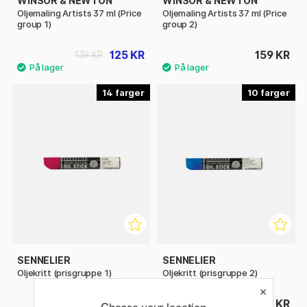
WINSOR & NEWTON
WINSOR & NEWTON
Oljemaling Artists 37 ml (Price
Oljemaling Artists 37 ml (Price
group 1)
group 2)
125 KR
159 KR
139 KR
14
10
SENNELIER
SENNELIER
Oljekritt (prisgruppe 1)
Oljekritt (prisgruppe 2)
105 KR
115 KR