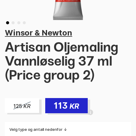
Winsor & Newton
Artisan Oljemaling
Vannløselig 37 ml
(Price group 2)
113
KR
125
KR
Velg type og antall nedenfor ↓