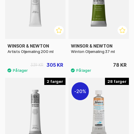
WINSOR & NEWTON
WINSOR & NEWTON
Artists Oljemaling 200 ml
Winton Oljemaling 37 ml
305 KR
78 KR
339 KR
2
28
20%