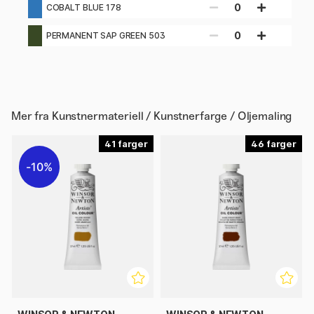
0
COBALT BLUE 178
0
PERMANENT SAP GREEN 503
Mer fra
Kunstnermateriell / Kunstnerfarge / Oljemaling
41
46
10%