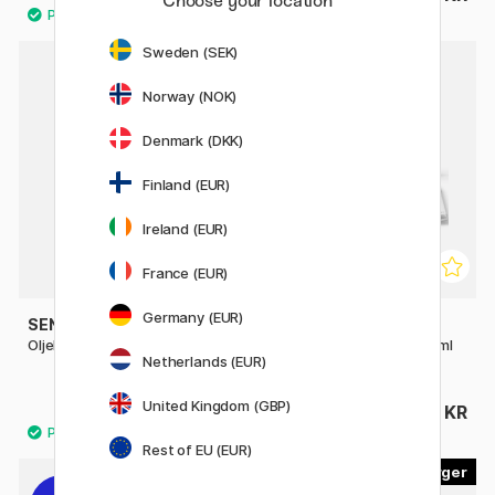
Choose your location
Sweden (SEK)
Norway (NOK)
Denmark (DKK)
Finland (EUR)
Ireland (EUR)
France (EUR)
Germany (EUR)
SENNELIER
WINSOR & NEWTON
Oljekritt Introduksjons 6-sett
Winton Oljemaling Tub 37 ml
Netherlands (EUR)
10-set
United Kingdom (GBP)
639 KR
679 KR
Rest of EU (EUR)
30
8