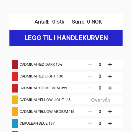
Antall:
0
stk
Sum:
0
NOK
LEGG TIL I HANDLEKURVEN
0
CADMIUM RED DARK 104
0
CADMIUM RED LIGHT 100
0
CADMIUM RED MEDIUM 099
Overvåk
CADMIUM YELLOW LIGHT 113
0
CADMIUM YELLOW MEDIUM 116
0
CERULEAN BLUE 137