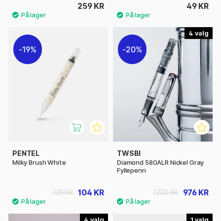
259 KR
49 KR
4
19%
20%
PENTEL
TWSBI
Milky Brush White
Diamond 580ALR Nickel Gray
Fyllepenn
104 KR
976 KR
129 KR
1220 KR
4
1