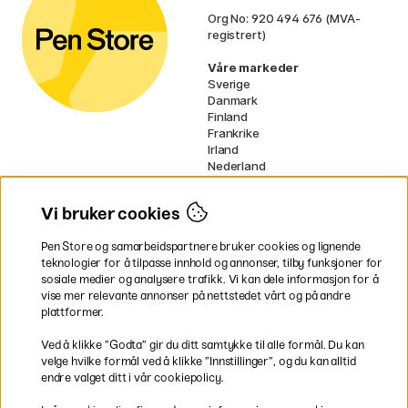
Org No: 920 494 676 (MVA-
registrert)
Våre markeder
Sverige
Danmark
Finland
Frankrike
Irland
Nederland
Tyskland
UK
Vi bruker cookies
EU
Pen Store og samarbeidspartnere bruker cookies og lignende
* Spesifikke
fraktvilkår
gjelder for
teknologier for å tilpasse innhold og annonser, tilby funksjoner for
voluminøse varer.
sosiale medier og analysere trafikk. Vi kan dele informasjon for å
vise mer relevante annonser på nettstedet vårt og på andre
Betal enkelt
plattformer.
Ved å klikke ”Godta” gir du ditt samtykke til alle formål. Du kan
velge hvilke formål ved å klikke ”Innstillinger”, og du kan alltid
endre valget ditt i vår cookiepolicy.
Rask og smidig levering