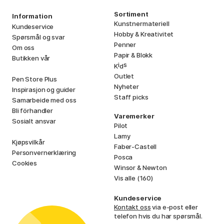
Sortiment
Information
Kunstnermateriell
Kundeservice
Hobby & Kreativitet
Spørsmål og svar
Penner
Om oss
Papir & Blokk
Butikken vår
i
s
K
d
Outlet
Pen Store Plus
Nyheter
Inspirasjon og guider
Staff picks
Samarbeide med oss
Bli förhandler
Varemerker
Sosialt ansvar
Pilot
Lamy
Kjøpsvilkår
Faber-Castell
Personvernerklæring
Posca
Cookies
Winsor & Newton
Vis alle (160)
Kundeservice
Kontakt oss
via e-post eller
telefon hvis du har spørsmål.