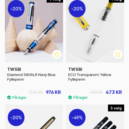
20%
20%
TWSBI
TWSBI
Diamond 580ALR Navy Blue
ECO Transparent Yellow
Fyllepenn
Fyllepenn
976 KR
473 KR
1220 KR
590 KR
3
20%
49%