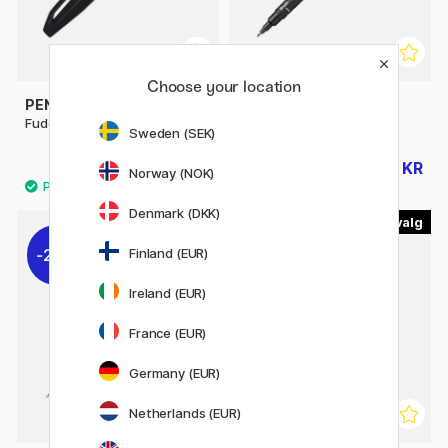
Choose your location
PENTEL
UNI
Fude Touch Brush Sign Pen
Pin Fine Line Brush Pen
Sweden (SEK)
40 KR
30 KR
38 KR
Norway (NOK)
Denmark (DKK)
3
Finland (EUR)
20%
Ireland (EUR)
France (EUR)
Germany (EUR)
Netherlands (EUR)