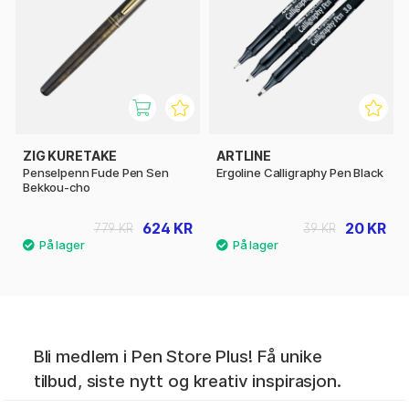
ZIG KURETAKE
ARTLINE
Penselpenn Fude Pen Sen
Ergoline Calligraphy Pen Black
Bekkou-cho
624 KR
20 KR
779 KR
39 KR
Bli medlem i Pen Store Plus! Få unike
tilbud, siste nytt og kreativ inspirasjon.