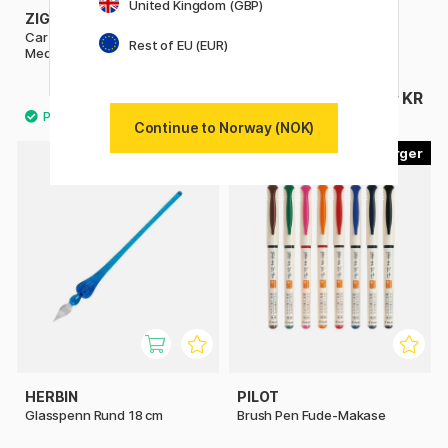
United Kingdom (GBP)
ZIG KURETAKE
ZIG KURETAKE
Cartoonist Menso Brush
Cartoonist Pen Nib
Rest of EU (EUR)
Medium
108 KR
99 KR
135 KR
Continue to Norway (NOK)
7
HERBIN
PILOT
Glasspenn Rund 18 cm
Brush Pen Fude-Makase