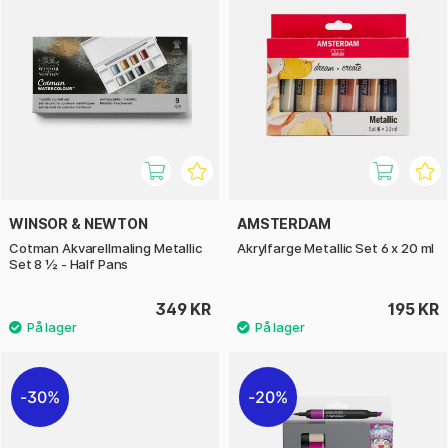
WINSOR & NEWTON
AMSTERDAM
Cotman Akvarellmaling Metallic
Akrylfarge Metallic Set 6 x 20 ml
Set 8 ½ - Half Pans
349 KR
195 KR
30%
20%