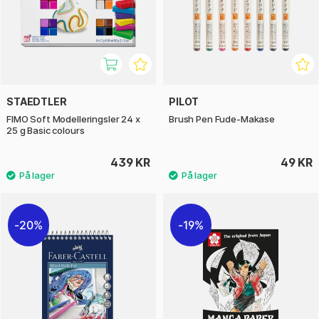
STAEDTLER
PILOT
FIMO Soft Modelleringsler 24 x
Brush Pen Fude-Makase
25 g Basic colours
439 KR
49 KR
20%
19%