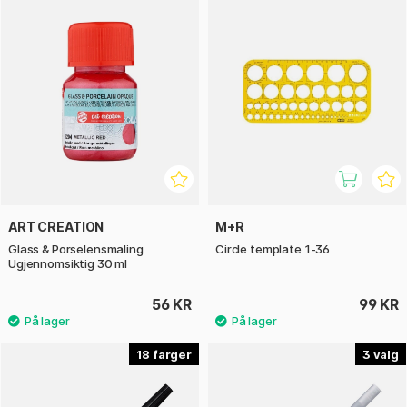
ART CREATION
M+R
Glass & Porselensmaling
Circle template 1-36
Ugjennomsiktig 30 ml
56 KR
99 KR
18
3