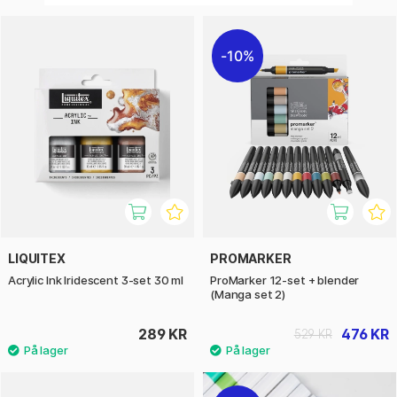
10%
LIQUITEX
PROMARKER
Acrylic Ink Iridescent 3-set 30 ml
ProMarker 12-set + blender
(Manga set 2)
289 KR
476 KR
529 KR