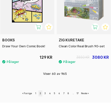
BOOKS
ZIG KURETAKE
Draw Your Own Comic Book!
Clean Color Real Brush 90-set
129 KR
3080 KR
3850 KR
Viser
60
av
965
«
Forrige
1
2
3
4
5
6
7
8
..
17
Neste
»