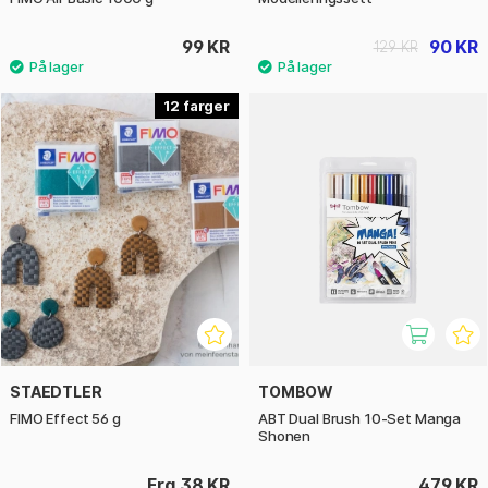
99 KR
90 KR
129 KR
12
STAEDTLER
TOMBOW
FIMO Effect 56 g
ABT Dual Brush 10-Set Manga
Shonen
Fra 38 KR
479 KR