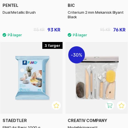
PENTEL
BIC
Dual Metallic Brush
Criterium 2 mm Mekanisk Blyant
Black
93 KR
76 KR
115 KR
95 KR
3
30%
STAEDTLER
CREATIV COMPANY
FIMO Air Basic 1000 g
Modelléringssett