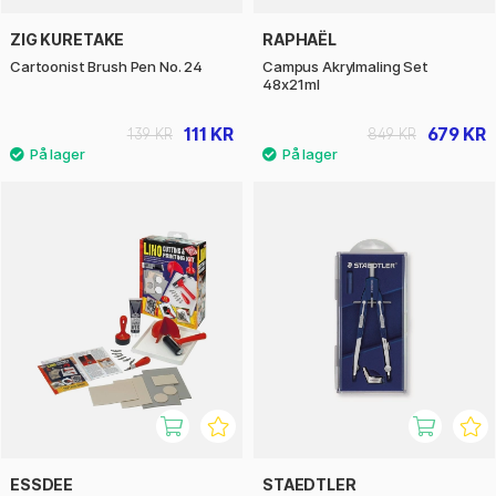
ZIG KURETAKE
RAPHAËL
Cartoonist Brush Pen No. 24
Campus Akrylmaling Set
48x21ml
111 KR
679 KR
139 KR
849 KR
ESSDEE
STAEDTLER