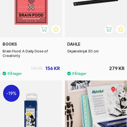
BOOKS
DAHLE
Brain Food: A Daily Dose of
Skjærelinjal 30 cm
Creativity
156 KR
279 KR
195 KR
19%