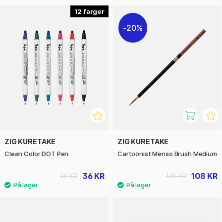
12
20%
ZIG KURETAKE
ZIG KURETAKE
Clean Color DOT Pen
Cartoonist Menso Brush Medium
36 KR
108 KR
46 KR
135 KR