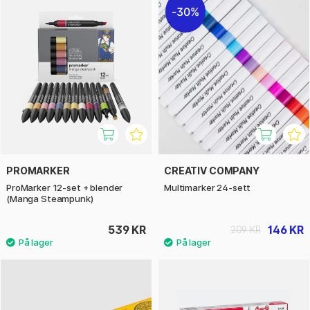
30%
PROMARKER
CREATIV COMPANY
ProMarker 12-set + blender
Multimarker 24-sett
(Manga Steampunk)
539 KR
146 KR
209 KR