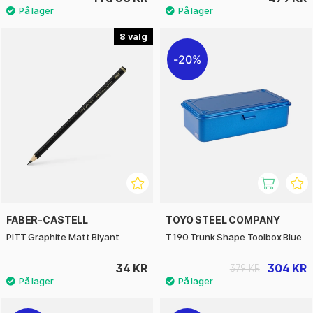
8
20%
FABER-CASTELL
TOYO STEEL COMPANY
PITT Graphite Matt Blyant
T190 Trunk Shape Toolbox Blue
34 KR
304 KR
379 KR