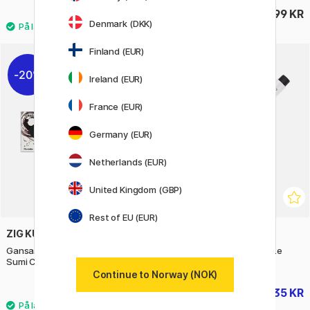
476 KR
999 KR
529 KR
Denmark (DKK)
Finland (EUR)
20%
20%
Ireland (EUR)
France (EUR)
Germany (EUR)
Netherlands (EUR)
United Kingdom (GBP)
Rest of EU (EUR)
ZIG KURETAKE
FABER-CASTELL
Gansai Tambi Aquarelle 6-set
PITT Artist Brush Pen White
Sumi Colors
Continue to Norway (NOK)
184 KR
35 KR
229 KR
44 KR