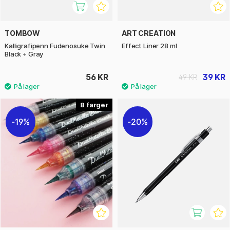
TOMBOW
ART CREATION
Kalligrafipenn Fudenosuke Twin
Effect Liner 28 ml
Black + Gray
56 KR
39 KR
49 KR
8
19%
20%