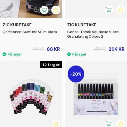
ZIG KURETAKE
ZIG KURETAKE
Cartoonist Sumi Ink 60 ml Black
Gansai Tambi Aquarelle 5-set
Granulating Colors 2
88 KR
204 KR
109 KR
255 KR
12
20%