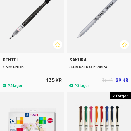
PENTEL
SAKURA
Color Brush
Gelly Roll Basic White
135 KR
29 KR
36 KR
7