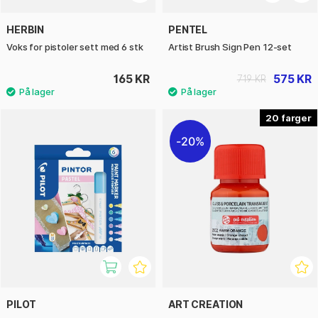
HERBIN
PENTEL
Voks for pistoler sett med 6 stk
Artist Brush Sign Pen 12-set
165 KR
575 KR
719 KR
20
20%
PILOT
ART CREATION