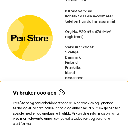
Kundeservice
Kontakt oss
via e-post eller
telefon hvis du har spørsmål.
Org No: 920 494 676 (MVA-
registrert)
Våre markeder
Sverige
Danmark
Finland
Frankrike
Irland
Nederland
Tyskland
UK
Vi bruker cookies
EU
Pen Store og samarbeidspartnere bruker cookies og lignende
* Spesifikke
fraktvilkår
gjelder for
teknologier for å tilpasse innhold og annonser, tilby funksjoner for
voluminøse varer.
sosiale medier og analysere trafikk. Vi kan dele informasjon for å
vise mer relevante annonser på nettstedet vårt og på andre
Betal enkelt
plattformer.