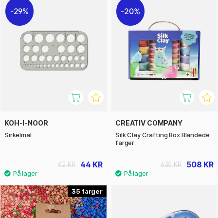
29%
20%
KOH-I-NOOR
CREATIV COMPANY
Sirkelmal
Silk Clay Crafting Box Blandede
farger
44 KR
508 KR
62 KR
635 KR
35