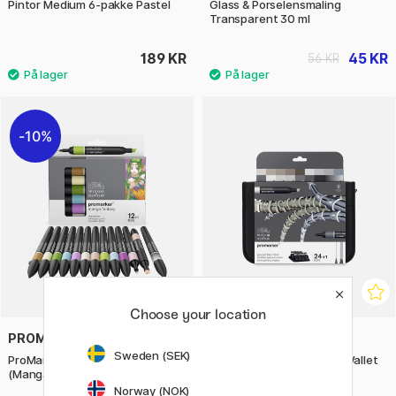
Pintor Medium 6-pakke Pastel
Glass & Porselensmaling
Transparent 30 ml
189 KR
45 KR
56 KR
10%
Choose your location
PROMARKER
PROMARKER
Sweden (SEK)
ProMarker 12-set + blender
Promarker Black & Greys Wallet
(Manga Fantasy)
24-set
Norway (NOK)