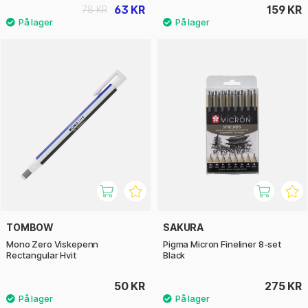
63 KR
159 KR
78 KR
TOMBOW
SAKURA
Mono Zero Viskepenn
Pigma Micron Fineliner 8-set
Rectangular Hvit
Black
50 KR
275 KR