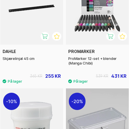
DAHLE
PROMARKER
Skjærelinjal 45 cm
ProMarker 12-set + blender
(Manga Chibi)
255 KR
431 KR
365 KR
539 KR
10%
20%