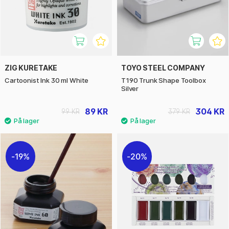
ZIG KURETAKE
TOYO STEEL COMPANY
Cartoonist Ink 30 ml White
T190 Trunk Shape Toolbox
Silver
89 KR
304 KR
99 KR
379 KR
19%
20%