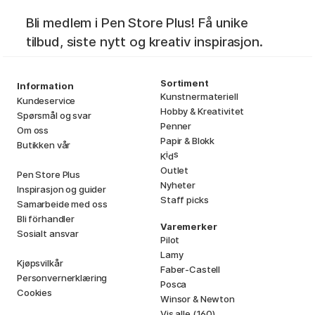
Bli medlem i Pen Store Plus! Få unike
tilbud, siste nytt og kreativ inspirasjon.
Sortiment
Information
Kunstnermateriell
Kundeservice
Hobby & Kreativitet
Spørsmål og svar
Penner
Om oss
Papir & Blokk
Butikken vår
i
s
K
d
Outlet
Pen Store Plus
Nyheter
Inspirasjon og guider
Staff picks
Samarbeide med oss
Bli förhandler
Varemerker
Sosialt ansvar
Pilot
Lamy
Kjøpsvilkår
Faber-Castell
Personvernerklæring
Posca
Cookies
Winsor & Newton
Vis alle (160)