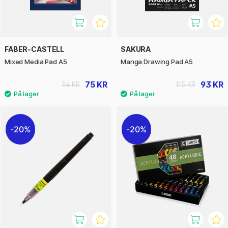
FABER-CASTELL
SAKURA
Mixed Media Pad A5
Manga Drawing Pad A5
75 KR
93 KR
94 KR
115 KR
20%
20%