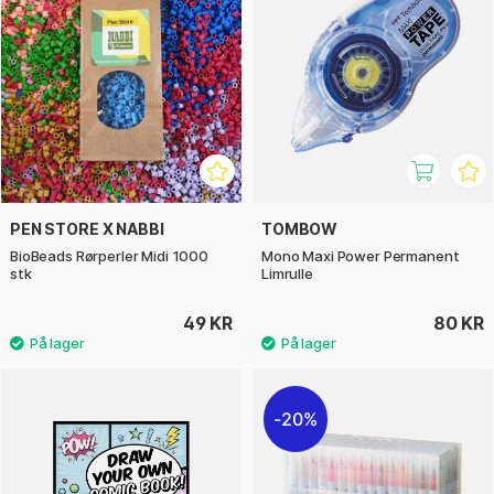
PEN STORE X NABBI
TOMBOW
BioBeads Rørperler Midi 1000
Mono Maxi Power Permanent
stk
Limrulle
49 KR
80 KR
20%