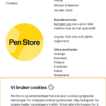
Posca
Cookies
Winsor & Newton
Vis alle (160)
Kundeservice
Kontakt oss
via e-post eller
telefon hvis du har spørsmål.
Org No: 920 494 676 (MVA-
registrert)
Våre markeder
Sverige
Danmark
Finland
Frankrike
Irland
Nederland
Tyskland
UK
Vi bruker cookies
EU
Pen Store og samarbeidspartnere bruker cookies og lignende
* Spesifikke
fraktvilkår
gjelder for
teknologier for å tilpasse innhold og annonser, tilby funksjoner for
voluminøse varer.
sosiale medier og analysere trafikk. Vi kan dele informasjon for å