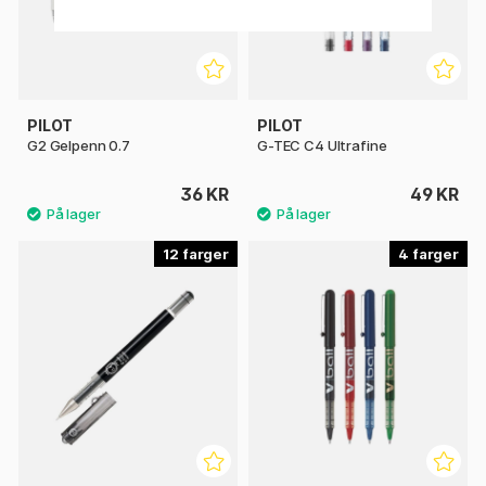
PILOT
PILOT
G2 Gelpenn 0.7
G-TEC C4 Ultrafine
36 KR
49 KR
12
4