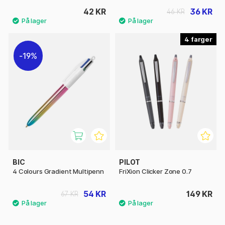
42 KR
36 KR
46 KR
4
19%
BIC
PILOT
4 Colours Gradient Multipenn
FriXion Clicker Zone 0.7
54 KR
149 KR
67 KR