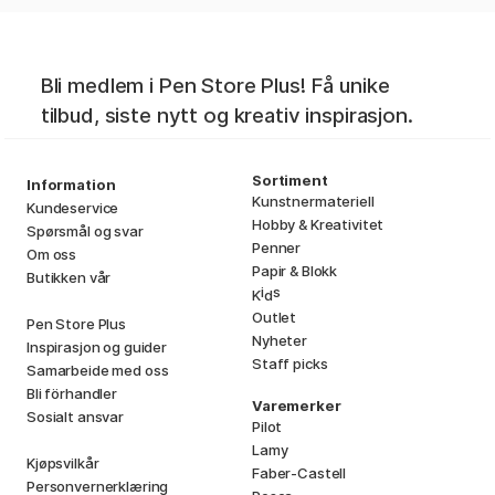
Bli medlem i Pen Store Plus! Få unike
tilbud, siste nytt og kreativ inspirasjon.
Sortiment
Information
Kunstnermateriell
Kundeservice
Hobby & Kreativitet
Spørsmål og svar
Penner
Om oss
Papir & Blokk
Butikken vår
i
s
K
d
Outlet
Pen Store Plus
Nyheter
Inspirasjon og guider
Staff picks
Samarbeide med oss
Bli förhandler
Varemerker
Sosialt ansvar
Pilot
Lamy
Kjøpsvilkår
Faber-Castell
Personvernerklæring