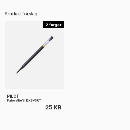
Produktforslag
2
PILOT
Patron/Refill BXSV5RT
25 KR