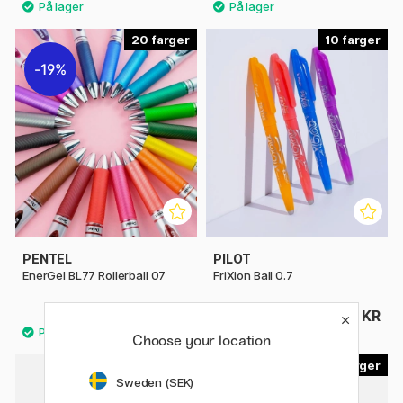
20
10
19%
PENTEL
PILOT
EnerGel BL77 Rollerball 07
FriXion Ball 0.7
39 KR
49 KR
48 KR
Choose your location
13
7
Sweden (SEK)