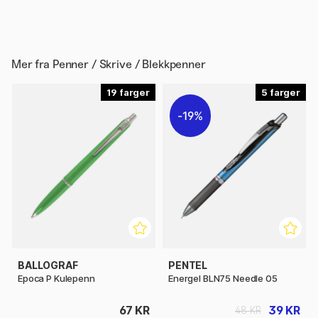
Mer fra
Penner / Skrive / Blekkpenner
19
5
19%
BALLOGRAF
PENTEL
Epoca P Kulepenn
Energel BLN75 Needle 05
67 KR
39 KR
48 KR