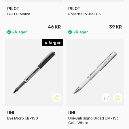
PILOT
PILOT
G-TEC Maica
Rollerball V-Ball 05
46 KR
39 KR
4
UNI
UNI
Eye Micro UB-150
Uni-Ball Signo Broad UM-153
Gel - White