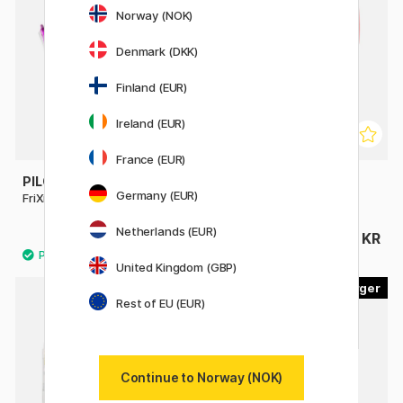
Norway (NOK)
Denmark (DKK)
Finland (EUR)
Ireland (EUR)
France (EUR)
PILOT
PILOT
Germany (EUR)
FriXion Clicker 0.7
FriXion Point 0.5
Netherlands (EUR)
49 KR
49 KR
United Kingdom (GBP)
12
4
Rest of EU (EUR)
Continue to Norway (NOK)