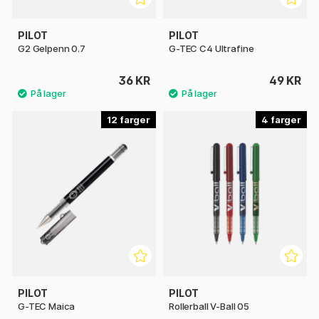
PILOT
PILOT
G2 Gelpenn 0.7
G-TEC C4 Ultrafine
36 KR
49 KR
12
4
PILOT
PILOT
G-TEC Maica
Rollerball V-Ball 05