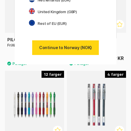
United Kingdom (GBP)
Rest of EU (EUR)
PILOT
PILOT
FriXion Clicker 0.7
FriXion Point 0.5
Continue to Norway (NOK)
49 KR
49 KR
12
4