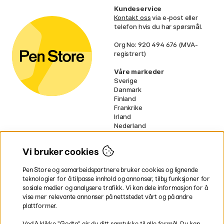
Kundeservice
Kontakt oss
via e-post eller
telefon hvis du har spørsmål.
Org No: 920 494 676 (MVA-
registrert)
Våre markeder
Sverige
Danmark
Finland
Frankrike
Irland
Nederland
Tyskland
UK
Vi bruker cookies
EU
Pen Store og samarbeidspartnere bruker cookies og lignende
* Spesifikke
fraktvilkår
gjelder for
teknologier for å tilpasse innhold og annonser, tilby funksjoner for
voluminøse varer.
sosiale medier og analysere trafikk. Vi kan dele informasjon for å
vise mer relevante annonser på nettstedet vårt og på andre
Betal enkelt
plattformer.
Ved å klikke ”Godta” gir du ditt samtykke til alle formål. Du kan