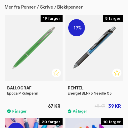
Mer fra
Penner / Skrive / Blekkpenner
19
5
19%
BALLOGRAF
PENTEL
Epoca P Kulepenn
Energel BLN75 Needle 05
67 KR
39 KR
48 KR
20
10