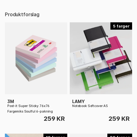
Produktforslag
5
3M
LAMY
Post-it Super Sticky 76x76
Notebook Softcover A5
Fargemiks Soulful 6-pakning
259 KR
259 KR