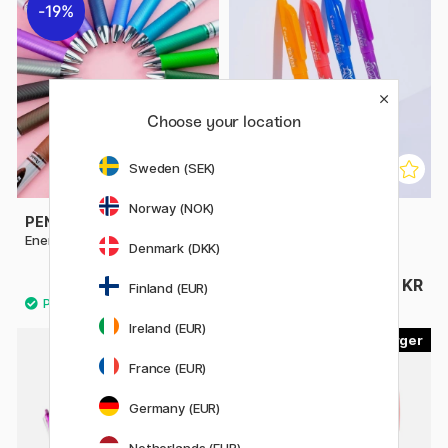
19%
Choose your location
Sweden (SEK)
Norway (NOK)
PENTEL
PILOT
EnerGel BL77 Rollerball 07
FriXion Ball 0.7
Denmark (DKK)
39 KR
49 KR
48 KR
Finland (EUR)
Ireland (EUR)
13
7
France (EUR)
Germany (EUR)
Netherlands (EUR)