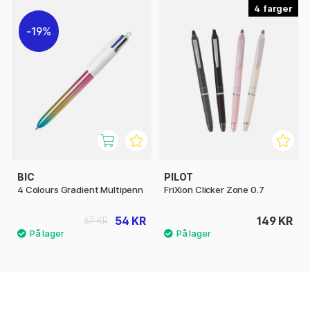
4
19%
BIC
PILOT
4 Colours Gradient Multipenn
FriXion Clicker Zone 0.7
54 KR
149 KR
67 KR