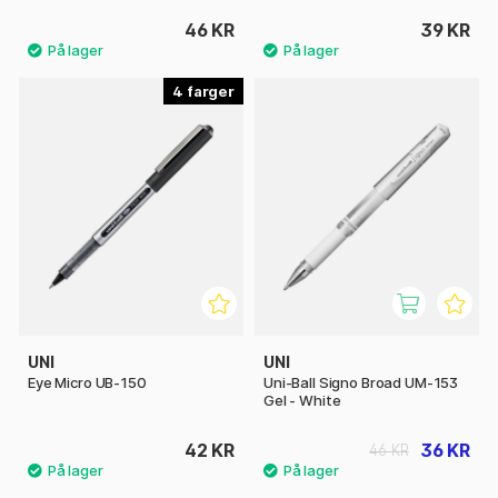
46 KR
39 KR
4
UNI
UNI
Eye Micro UB-150
Uni-Ball Signo Broad UM-153
Gel - White
42 KR
36 KR
46 KR