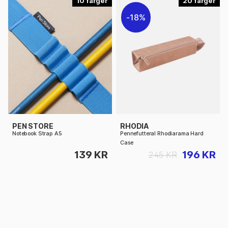
10
20
18%
PEN STORE
RHODIA
Notebook Strap A5
Pennefutteral Rhodiarama Hard
Case
139 KR
196 KR
245 KR