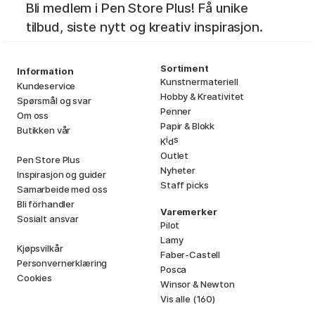
Bli medlem i Pen Store Plus! Få unike
tilbud, siste nytt og kreativ inspirasjon.
Sortiment
Information
Kunstnermateriell
Kundeservice
Hobby & Kreativitet
Spørsmål og svar
Penner
Om oss
Papir & Blokk
Butikken vår
i
s
K
d
Outlet
Pen Store Plus
Nyheter
Inspirasjon og guider
Staff picks
Samarbeide med oss
Bli förhandler
Varemerker
Sosialt ansvar
Pilot
Lamy
Kjøpsvilkår
Faber-Castell
Personvernerklæring
Posca
Cookies
Winsor & Newton
Vis alle (160)